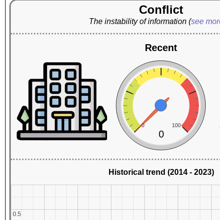
Conflict
The instability of information
(
see mo
Recent
0
100
0
Historical trend (2014 - 2023)
0.5
0.5