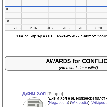
0.0
0.0
-0.5
-0.5
2015
2015
2016
2016
2017
2017
2018
2018
2019
2019
2020
2020
“Пабло Биргер е бивш аржентински пилот от Форму
AWARDS
for
CONFLI
(No awards for conflict)
Джим Хол
[
People
]
“Джим Хол е американски пилот о
(
Negapedia
) (
Wikipedia
) (
Wikipedi