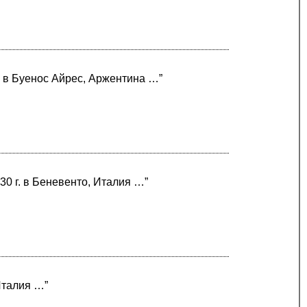
а в Буенос Айрес, Аржентина …”
30 г. в Беневенто, Италия …”
Италия …”