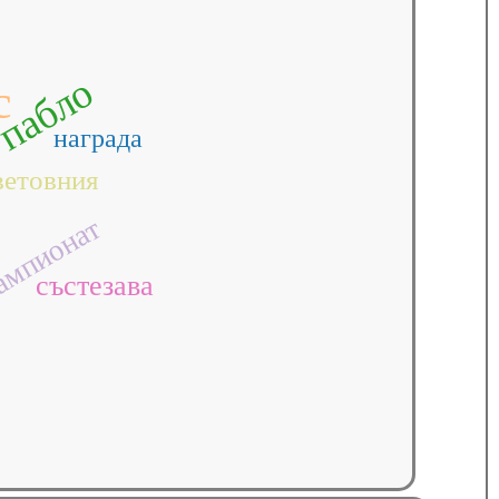
пабло
с
награда
ветовния
мпионат
състезава