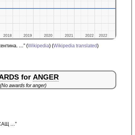
2018
2018
2019
2019
2020
2020
2021
2021
2022
2022
2022
2022
жентина. …”
(
Wikipedia
) (
Wikipedia translated
)
ARDS
for
ANGER
(No awards for anger)
, САЩ …”