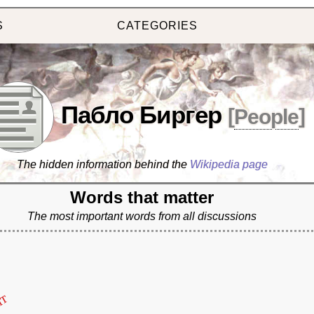
S
CATEGORIES
Пабло Биргер
[
People
]
The hidden information behind the
Wikipedia page
Words that matter
The most important words from all discussions
ят