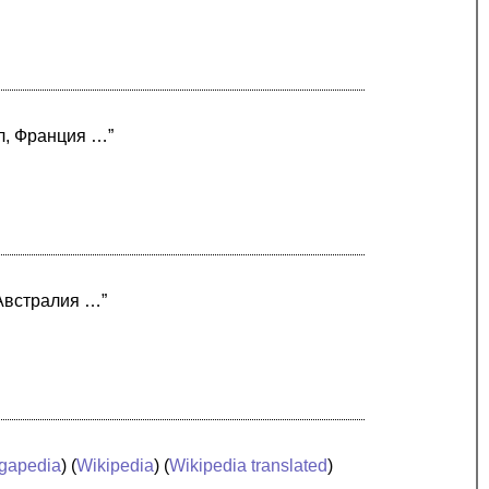
л, Франция …”
 Австралия …”
gapedia
) (
Wikipedia
) (
Wikipedia translated
)