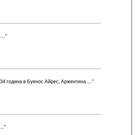
 …”
934 година в Буенос Айрес, Аржентина …”
 …”