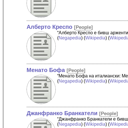
Алберто Креспо
[
People
]
“Алберто Креспо е бивш арженти
(
Negapedia
) (
Wikipedia
) (
Wikipedi
Менато Бофа
[
People
]
“Менато Бофа на италиански: Men
(
Negapedia
) (
Wikipedia
) (
Wikipedi
Джанфранко Бранкатели
[
People
]
“Джанфранко Бранкатели е бивш п
(
Negapedia
) (
Wikipedia
) (
Wikipedi