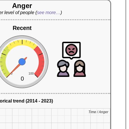
Anger
r level of people
(
see more…
)
Recent
0
100
0
orical trend (2014 - 2023)
Time / Anger
Time / Anger