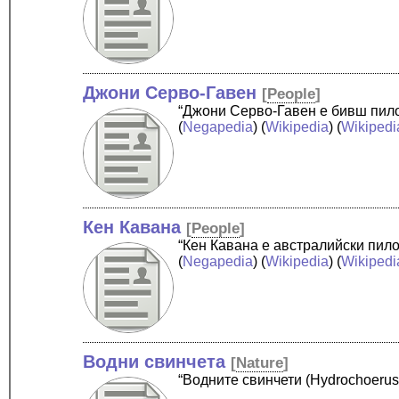
Джони Серво-Гавен
[
People
]
“Джони Серво-Гавен е бивш пило
(
Negapedia
) (
Wikipedia
) (
Wikipedi
Кен Кавана
[
People
]
“Кен Кавана е австралийски пило
(
Negapedia
) (
Wikipedia
) (
Wikipedi
Водни свинчета
[
Nature
]
“Водните свинчети (Hydrochoerus