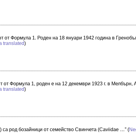
т от Формула 1. Роден на 18 януари 1942 година в Гренобъ
a translated
)
т от Формула 1, роден е на 12 декември 1923 г. в Мелбърн,
a translated
)
) са род бозайници от семейство Свинчета (Caviidae …”
(
Ne