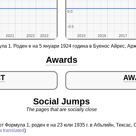
0.0
0.0
-0.5
-0.5
2021
2021
2022
2022
2022
2022
2015
2015
2016
2016
2017
2017
ла 1. Роден е на 5 януари 1924 година в Буенос Айрес, Ар
Awards
CT
AW
Social Jumps
The pages that are socially close
т Формула 1, роден е на 23 юли 1935 г. в Абълийн, Тексас
a translated
)