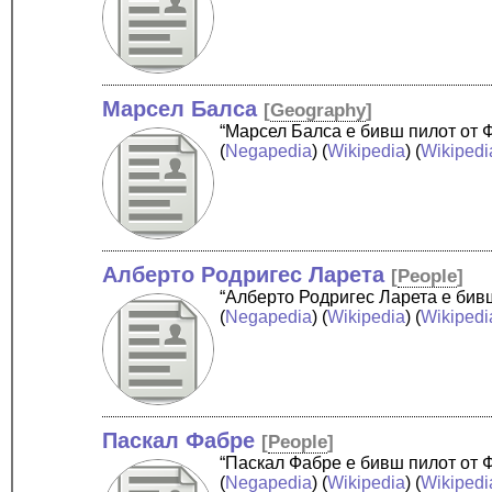
Марсел Балса
[
Geography
]
“Марсел Балса е бивш пилот от Ф
(
Negapedia
) (
Wikipedia
) (
Wikipedi
Алберто Родригес Ларета
[
People
]
“Алберто Родригес Ларета е бив
(
Negapedia
) (
Wikipedia
) (
Wikipedi
Паскал Фабре
[
People
]
“Паскал Фабре е бивш пилот от 
(
Negapedia
) (
Wikipedia
) (
Wikipedi