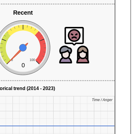
Recent
0
100
0
orical trend (2014 - 2023)
Time / Anger
Time / Anger