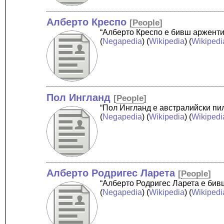
Алберто Креспо
[
People
]
“Алберто Креспо е бивш арженти
(
Negapedia
) (
Wikipedia
) (
Wikipedi
Пол Ингланд
[
People
]
“Пол Ингланд е австралийски пил
(
Negapedia
) (
Wikipedia
) (
Wikipedi
Алберто Родригес Ларета
[
People
]
“Алберто Родригес Ларета е бив
(
Negapedia
) (
Wikipedia
) (
Wikipedi