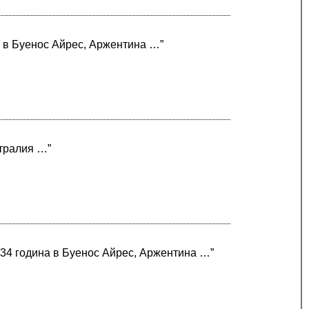
а в Буенос Айрес, Аржентина …”
стралия …”
934 година в Буенос Айрес, Аржентина …”