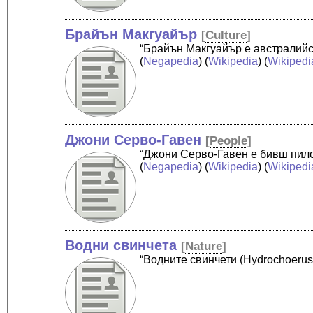
Брайън Макгуайър
[
Culture
]
“Брайън Макгуайър е австралийск
(
Negapedia
) (
Wikipedia
) (
Wikipedi
Джони Серво-Гавен
[
People
]
“Джони Серво-Гавен е бивш пило
(
Negapedia
) (
Wikipedia
) (
Wikipedi
Водни свинчета
[
Nature
]
“Водните свинчети (Hydrochoerus