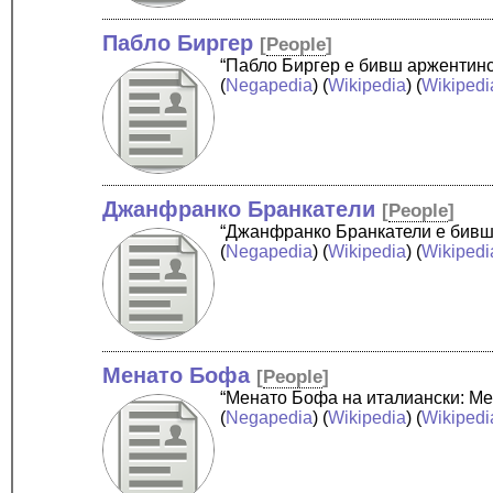
Пабло Биргер
[
People
]
“Пабло Биргер е бивш аржентинс
(
Negapedia
) (
Wikipedia
) (
Wikipedi
Джанфранко Бранкатели
[
People
]
“Джанфранко Бранкатели е бивш п
(
Negapedia
) (
Wikipedia
) (
Wikipedi
Менато Бофа
[
People
]
“Менато Бофа на италиански: Men
(
Negapedia
) (
Wikipedia
) (
Wikipedi