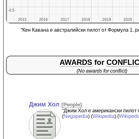
-0.5
-0.5
2015
2015
2016
2016
2017
2017
2018
2018
2019
2019
2020
2020
“Кен Кавана е австралийски пилот от Формула 1, р
AWARDS
for
CONFLI
(No awards for conflict)
Джим Хол
[
People
]
“Джим Хол е американски пилот о
(
Negapedia
) (
Wikipedia
) (
Wikipedi