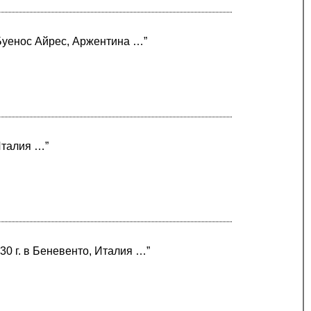
 Буенос Айрес, Аржентина …”
Италия …”
30 г. в Беневенто, Италия …”