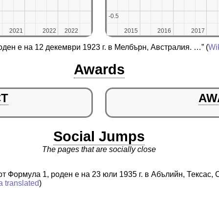
-0.5
-0.5
2021
2021
2022
2022
2022
2022
2015
2015
2016
2016
2017
2017
оден е на 12 декември 1923 г. в Мелбърн, Австралия. …”
(
Wi
Awards
CT
AW
Social Jumps
The pages that are socially close
т Формула 1, роден е на 23 юли 1935 г. в Абълийн, Тексас
a translated
)