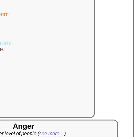
ият
вния
ен
Anger
r level of people
(
see more…
)