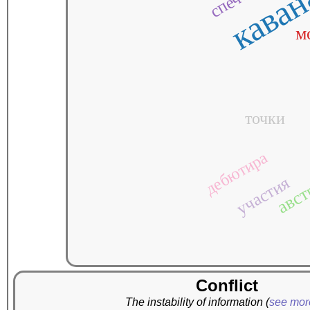
каван
м
точки
авст
дебютира
участия
Conflict
The instability of information
(
see mo