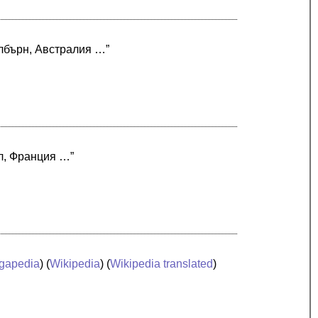
елбърн, Австралия …”
л, Франция …”
gapedia
) (
Wikipedia
) (
Wikipedia translated
)