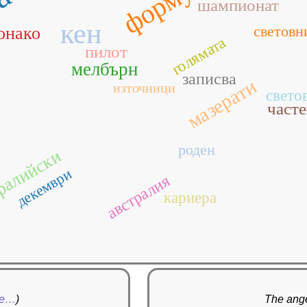
формула
а
шампионат
кен
световн
онако
голямата
пилот
мелбърн
записва
мазерати
източници
свето
част
роден
ралийски
декември
австралия
кариера
re…
)
The ange