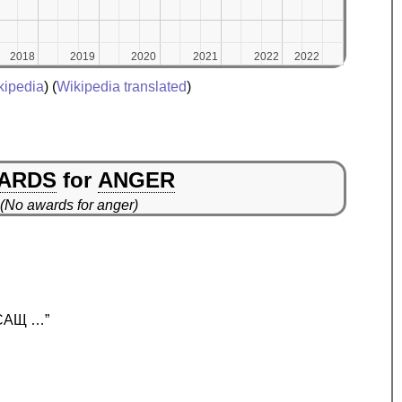
2018
2018
2019
2019
2020
2020
2021
2021
2022
2022
2022
2022
kipedia
) (
Wikipedia translated
)
ARDS
for
ANGER
(No awards for anger)
, САЩ …”