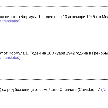
и пилот от Формула 1, роден е на 13 декември 1945 г. в М
a translated
)
т от Формула 1. Роден на 18 януари 1942 година в Гренобъ
a translated
)
) са род бозайници от семейство Свинчета (Caviidae …”
(
Ne