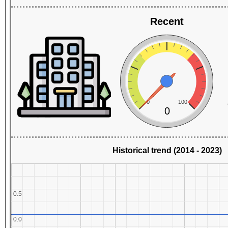
Recent
0
100
0
Historical trend (2014 - 2023)
0.5
0.5
0.0
0.0