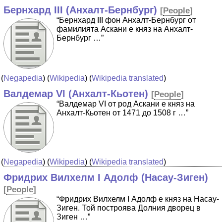
Бернхард III (Анхалт-Бернбург)
[
People
]
“Бернхард III фон Анхалт-Бернбург от
фамилията Аскани e княз на Анхалт-
Бернбург …”
(
Negapedia
) (
Wikipedia
) (
Wikipedia translated
)
Валдемар VI (Анхалт-Кьотен)
[
People
]
“Валдемар VI от род Аскани е княз на
Анхалт-Кьотен от 1471 до 1508 г …”
(
Negapedia
) (
Wikipedia
) (
Wikipedia translated
)
Фридрих Вилхелм I Адолф (Насау-Зиген)
[
People
]
“Фридрих Вилхелм I Адолф е княз на Насау-
Зиген. Той построява Долния дворец в
Зиген …”