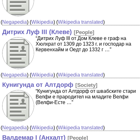
(
Negapedia
) (
Wikipedia
) (
Wikipedia translated
)
Дитрих Луф III (Клеве)
[
People
]
“Дитрих Луф III от Дом Клеве е граф на
Хюлхрат от 1309 до 1323 г. и господар на
Кервенхайм и Оедт до 1332 г …”
(
Negapedia
) (
Wikipedia
) (
Wikipedia translated
)
Кунигунда от Алтдорф
[
Society
]
“Кунигунда от Алтдорф от швабските стари
Велфи е прародител на младите Велфи
(Велфи-Есте …”
(
Negapedia
) (
Wikipedia
) (
Wikipedia translated
)
Валдемар I (Анхалт)
[
People
]