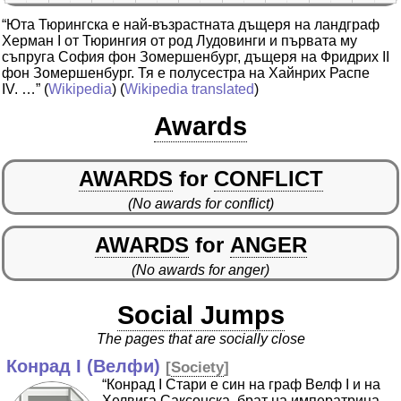
“Юта Тюрингска е най-възрастната дъщеря на ландграф
Херман I от Тюрингия от род Лудовинги и първата му
съпруга София фон Зомершенбург, дъщеря на Фридрих II
фон Зомершенбург. Тя е полусестра на Хайнрих Распе
IV. …”
(
Wikipedia
) (
Wikipedia translated
)
Awards
AWARDS
for
CONFLICT
(No awards for conflict)
AWARDS
for
ANGER
(No awards for anger)
Social Jumps
The pages that are socially close
Конрад I (Велфи)
[
Society
]
“Конрад I Стари е син на граф Велф I и на
Хелвига Саксонска, брат на императрица