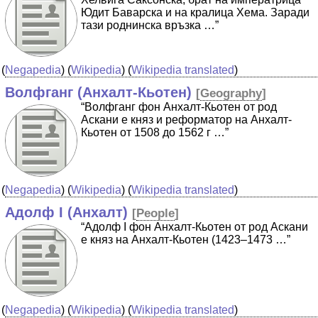
Юдит Баварска и на кралица Хема. Заради
тази роднинска връзка …”
(
Negapedia
) (
Wikipedia
) (
Wikipedia translated
)
Волфганг (Анхалт-Кьотен)
[
Geography
]
“Волфганг фон Анхалт-Кьотен от род
Аскани е княз и реформатор на Анхалт-
Кьотен от 1508 до 1562 г …”
(
Negapedia
) (
Wikipedia
) (
Wikipedia translated
)
Адолф I (Анхалт)
[
People
]
“Адолф I фон Анхалт-Кьотен от род Аскани
е княз на Анхалт-Кьотен (1423–1473 …”
(
Negapedia
) (
Wikipedia
) (
Wikipedia translated
)