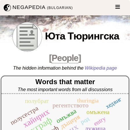
NEGAPEDIA
(BULGARIAN)
Юта Тюрингска
[
People
]
The hidden information behind the
Wikipedia page
Words that matter
The most important words from all discussions
хедвиг
thuringia
полубрат
регентството
полусестра
хайнрих
омъжва
омъжена
дъщеря
маркграф
род
entry
лужица