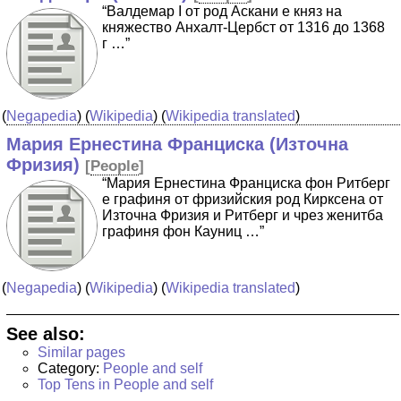
“Валдемар I от род Аскани е княз на
княжество Анхалт-Цербст от 1316 до 1368
г …”
(
Negapedia
) (
Wikipedia
) (
Wikipedia translated
)
Мария Ернестина Франциска (Източна
Фризия)
[
People
]
“Мария Ернестина Франциска фон Ритберг
е графиня от фризийския род Кирксена от
Източна Фризия и Ритберг и чрез женитба
графиня фон Кауниц …”
(
Negapedia
) (
Wikipedia
) (
Wikipedia translated
)
See also:
Similar pages
Category:
People and self
Top Tens in People and self