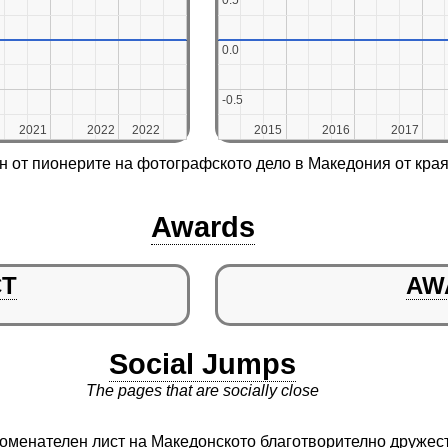
0.5
0.5
0.0
0.0
-0.5
-0.5
2021
2021
2022
2022
2022
2022
2015
2015
2016
2016
2017
2017
 от пионерите на фотографското дело в Македония от края 
Awards
CT
AW
Social Jumps
The pages that are socially close
поменателен лист на Македонското благотворително дружест