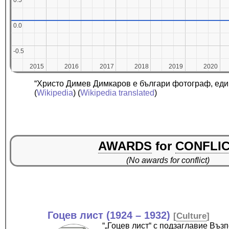
0.5
0.5
0.0
0.0
-0.5
-0.5
2015
2015
2016
2016
2017
2017
2018
2018
2019
2019
2020
2020
“Христо Димев Димкаров е българи фотограф, един
(
Wikipedia
) (
Wikipedia translated
)
AWARDS
for
CONFLI
(No awards for conflict)
Гоцев лист (1924 – 1932)
[
Culture
]
“„Гоцев лист“ с подзаглавие Въз