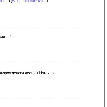
pedia
) (
Wikipedia translated
)
рия …”
възрожденски деец от Източна