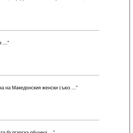
я …”
лка на Македонския женски съюз …”
ата българска община …”