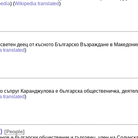
pedia
) (
Wikipedia translated
)
]
осветен деец от късното Българско Възраждане в Македони
a translated
)
по съпруг Каранджулова е българска общественичка, деяте
a translated
)
)
[
People
]
ов е български общественик и търговец, член на Солунск