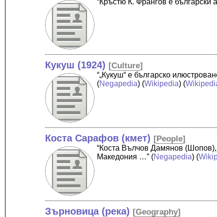
“Кръстю К. Франгов е български
Кукуш (1924)
[
Culture
]
“„Кукуш“ е българско илюстрован
(
Negapedia
) (
Wikipedia
) (
Wikipedi
Коста Сарафов (кмет)
[
People
]
“Коста Вълчов Дамянов (Шопов),
Македония …”
(
Negapedia
) (
Wiki
Зърновица (река)
[
Geography
]