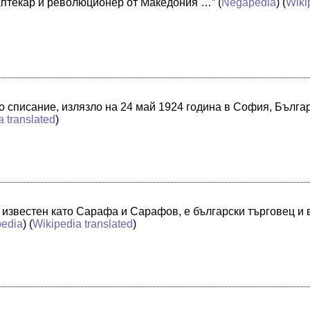
 аптекар и революционер от Македония …”
(
Negapedia
) (
Wiki
о списание, излязло на 24 май 1924 година в София, Бълга
a translated
)
 известен като Сарафа и Сарафов, е български търговец и 
pedia
) (
Wikipedia translated
)