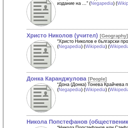
издание на …”
(
Negapedia
) (
Wiki
Христо Николов (учител)
[
Geography
“Христо Николов е български пр
(
Negapedia
) (
Wikipedia
) (
Wikipedi
Донка Каранджулова
[
People
]
“Дона (Донка) Тонева Крайчева 
(
Negapedia
) (
Wikipedia
) (
Wikipedi
Никола Попстефанов (общественик
“Никола Попстефанов или Стефан