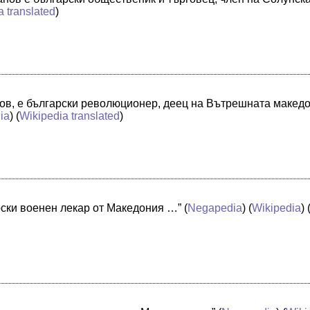
a translated
)
гушов, е български революционер, деец на Вътрешната маке
ia
) (
Wikipedia translated
)
рски военен лекар от Македония …”
(
Negapedia
) (
Wikipedia
) 