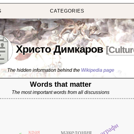
S
CATEGORIES
Христо Димкаров
[
Cultur
The hidden information behind the
Wikipedia page
Words that matter
The most important words from all discussions
фотографи
края
македония