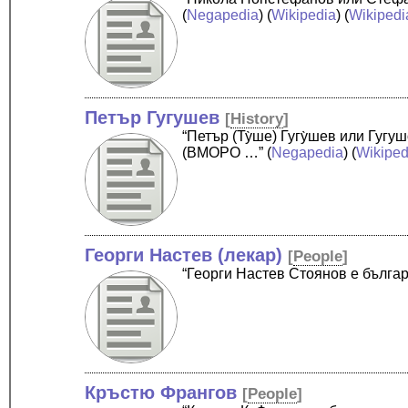
(
Negapedia
) (
Wikipedia
) (
Wikipedi
Петър Гугушев
[
History
]
“Петър (Ту̀ше) Гугу̀шев или Гу
(ВМОРО …”
(
Negapedia
) (
Wikiped
Георги Настев (лекар)
[
People
]
“Георги Настев Стоянов е бълга
Кръстю Франгов
[
People
]