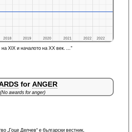
2018
2018
2019
2019
2020
2020
2021
2021
2022
2022
2022
2022
на XIX и началото на XX век. …”
ARDS
for
ANGER
(No awards for anger)
во „Гоце Делчев“ е български вестник,