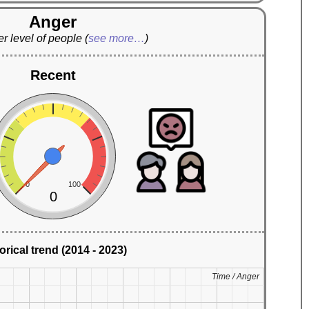
Anger
r level of people
(
see more…
)
Recent
0
100
0
orical trend (2014 - 2023)
Time / Anger
Time / Anger