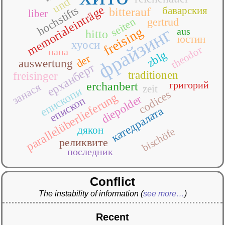
und
memorialeinträge
hochstifts
баварския
bitterauf
liber
seiten
gertrud
фрайзинг
freising
aus
hitto
юстин
хуоси
theodor
папа
zblg
der
auswertung
ерханберт
traditionen
freisinger
григорий
erchanbert
занася
zeit
епископи
codices
parallelüberlieferung
diepolder
епископ
катедралата
дякон
bischöfe
реликвите
последник
Conflict
The instability of information
(
see more…
)
Recent