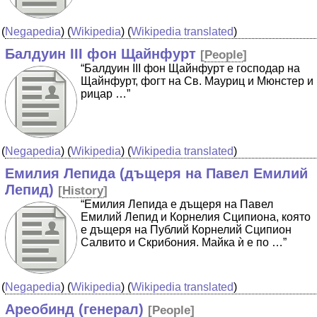
(
Negapedia
) (
Wikipedia
) (
Wikipedia translated
)
Балдуин III фон Щайнфурт
[
People
]
“Балдуин III фон Щайнфурт е господар на
Щайнфурт, фогт на Св. Мауриц и Мюнстер и
рицар …”
(
Negapedia
) (
Wikipedia
) (
Wikipedia translated
)
Емилия Лепида (дъщеря на Павел Емилий
Лепид)
[
History
]
“Емилия Лепида e дъщеря на Павел
Емилий Лепид и Корнелия Сципиона, която
е дъщеря на Публий Корнелий Сципион
Салвито и Скрибония. Майка ѝ е по …”
(
Negapedia
) (
Wikipedia
) (
Wikipedia translated
)
Ареобинд (генерал)
[
People
]