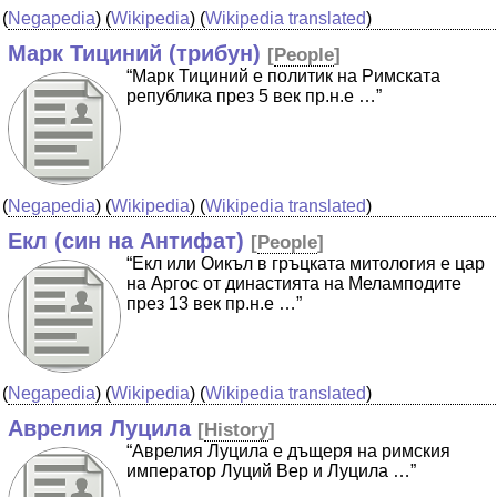
(
Negapedia
) (
Wikipedia
) (
Wikipedia translated
)
Марк Тициний (трибун)
[
People
]
“Марк Тициний е политик на Римската
република през 5 век пр.н.е …”
(
Negapedia
) (
Wikipedia
) (
Wikipedia translated
)
Екл (син на Антифат)
[
People
]
“Екл или Оикъл в гръцката митология е цар
на Аргос от династията на Меламподите
през 13 век пр.н.е …”
(
Negapedia
) (
Wikipedia
) (
Wikipedia translated
)
Аврелия Луцила
[
History
]
“Аврелия Луцила e дъщеря на римския
император Луций Вер и Луцила …”