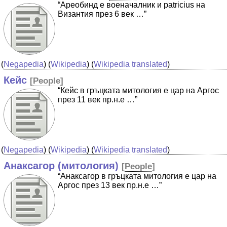
“Ареобинд e военачалник и patricius на
Византия през 6 век …”
(
Negapedia
) (
Wikipedia
) (
Wikipedia translated
)
Кейс
[
People
]
“Кейс в гръцката митология е цар на Аргос
през 11 век пр.н.е …”
(
Negapedia
) (
Wikipedia
) (
Wikipedia translated
)
Анаксагор (митология)
[
People
]
“Анаксагор в гръцката митология е цар на
Аргос през 13 век пр.н.е …”