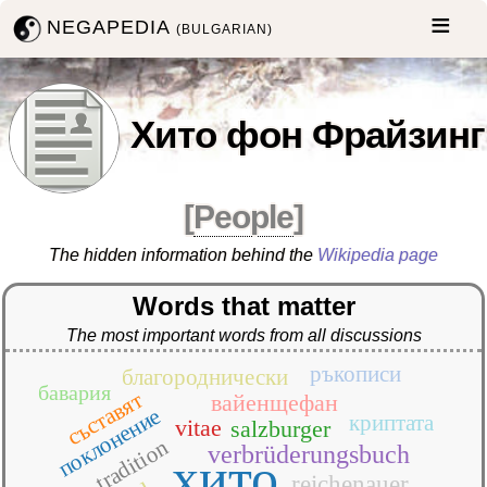
NEGAPEDIA
(BULGARIAN)
Хито фон Фрайзинг
[
People
]
The hidden information behind the
Wikipedia page
Words that matter
The most important words from all discussions
ръкописи
благороднически
бавария
съставят
вайенщефан
поклонение
криптата
vitae
salzburger
tradition
verbrüderungsbuch
хито
reichenauer