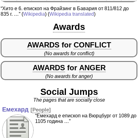
“Хито е 6. епископ на Фрайзинг в Бавария от 811/812 до
835 г. …”
(
Wikipedia
) (
Wikipedia translated
)
Awards
AWARDS
for
CONFLICT
(No awards for conflict)
AWARDS
for
ANGER
(No awards for anger)
Social Jumps
The pages that are socially close
Емехард
[
People
]
“Емехард е епископ на Вюрцбург от 1089 до
1105 година …”