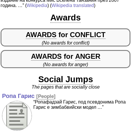
издание на конкурса Мис Вселена Танзания през 2007
година. …”
(
Wikipedia
) (
Wikipedia translated
)
Awards
AWARDS
for
CONFLICT
(No awards for conflict)
AWARDS
for
ANGER
(No awards for anger)
Social Jumps
The pages that are socially close
Ропа Гарис
[
People
]
“Ропафадзай Гарис, под псевдонима Ропа
Гарис e зимбабвийски модел …”