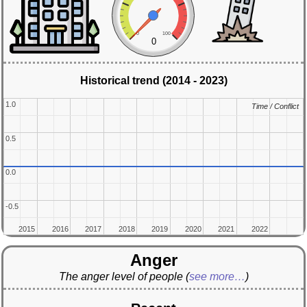
0
100
0
Historical trend (2014 - 2023)
1.0
1.0
Time / Conflict
Time / Conflict
0.5
0.5
0.0
0.0
-0.5
-0.5
2015
2015
2016
2016
2017
2017
2018
2018
2019
2019
2020
2020
2021
2021
2022
2022
Anger
The anger level of people
(
see more…
)