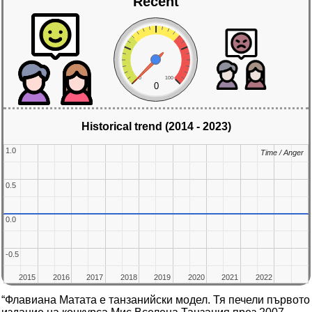
Recent
0
100
0
Historical trend (2014 - 2023)
1.0
1.0
Time / Anger
Time / Anger
0.5
0.5
0.0
0.0
-0.5
-0.5
2015
2015
2016
2016
2017
2017
2018
2018
2019
2019
2020
2020
2021
2021
2022
2022
“Флавиана Матата е танзанийски модел. Тя печели първото