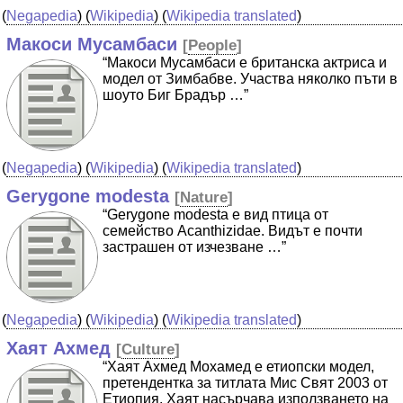
(
Negapedia
) (
Wikipedia
) (
Wikipedia translated
)
Макоси Мусамбаси
[
People
]
“Макоси Мусамбаси е британска актриса и
модел от Зимбабве. Участва няколко пъти в
шоуто Биг Брадър …”
(
Negapedia
) (
Wikipedia
) (
Wikipedia translated
)
Gerygone modesta
[
Nature
]
“Gerygone modesta е вид птица от
семейство Acanthizidae. Видът е почти
застрашен от изчезване …”
(
Negapedia
) (
Wikipedia
) (
Wikipedia translated
)
Хаят Ахмед
[
Culture
]
“Хаят Ахмед Мохамед е етиопски модел,
претендентка за титлата Мис Свят 2003 от
Етиопия. Хаят насърчава използването на