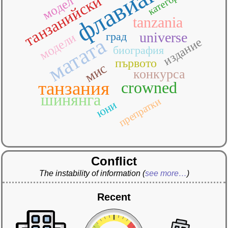
флавиана
категория
танзанийски
модел
tanzania
universe
град
модели
матата
издание
биография
първото
мис
конкурса
танзания
crowned
шинянга
препратки
юни
Conflict
The instability of information
(
see more…
)
Recent