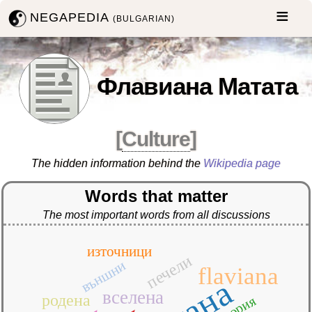
NEGAPEDIA
(BULGARIAN)
Флавиана Матата
[
Culture
]
The hidden information behind the
Wikipedia page
Words that matter
The most important words from all discussions
източници
печели
външни
flaviana
вселена
родена