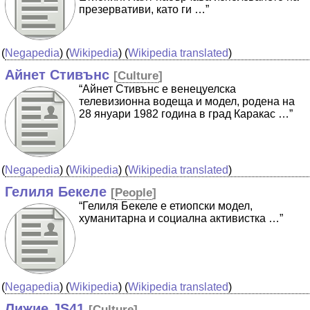
презервативи, като ги …”
(
Negapedia
) (
Wikipedia
) (
Wikipedia translated
)
Айнет Стивънс
[
Culture
]
“Айнет Стивънс е венецуелска
телевизионна водеща и модел, родена на
28 януари 1982 година в град Каракас …”
(
Negapedia
) (
Wikipedia
) (
Wikipedia translated
)
Гелиля Бекеле
[
People
]
“Гелиля Бекеле е етиопски модел,
хуманитарна и социална активистка …”
(
Negapedia
) (
Wikipedia
) (
Wikipedia translated
)
Лижие JS41
[
Culture
]