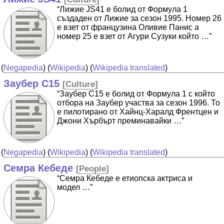
“Лижие JS41 е болид от Формула 1
създаден от Лижие за сезон 1995. Номер 26
е взет от французина Оливие Панис а
номер 25 е взет от Агури Сузуки който …”
(
Negapedia
) (
Wikipedia
) (
Wikipedia translated
)
Заубер C15
[
Culture
]
“Заубер C15 е болид от Формула 1 с който
отбора на Заубер участва за сезон 1996. То
е пилотирано от Хайнц-Харалд Френтцен и
Джони Хърбърт преминавайки …”
(
Negapedia
) (
Wikipedia
) (
Wikipedia translated
)
Семра Кебеде
[
People
]
“Семра Кебеде e етиопска актриса и
модел …”