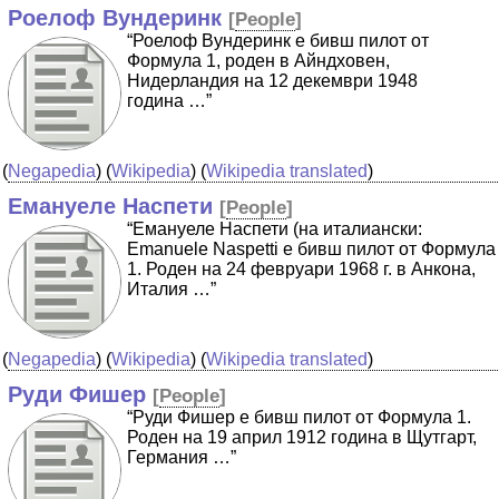
Роелоф Вундеринк
[
People
]
“Роелоф Вундеринк е бивш пилот от
Формула 1, роден в Айндховен,
Нидерландия на 12 декември 1948
година …”
(
Negapedia
) (
Wikipedia
) (
Wikipedia translated
)
Емануеле Наспети
[
People
]
“Емануеле Наспети (на италиански:
Emanuele Naspetti е бивш пилот от Формула
1. Роден на 24 февруари 1968 г. в Анкона,
Италия …”
(
Negapedia
) (
Wikipedia
) (
Wikipedia translated
)
Руди Фишер
[
People
]
“Руди Фишер е бивш пилот от Формула 1.
Роден на 19 април 1912 година в Щутгарт,
Германия …”