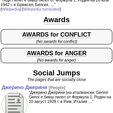
“Теди Пилет е бивш пилот от Формула 1. Роден на 26 юли
1942 г. в Брюксел, Белгия. …”
(
Wikipedia
) (
Wikipedia translated
)
Awards
AWARDS
for
CONFLICT
(No awards for conflict)
AWARDS
for
ANGER
(No awards for anger)
Social Jumps
The pages that are socially close
Джерино Джерини
[
People
]
“Джерино Джерини (на италиански: Gerino
Gerini е бивш пилот от Формула 1. Роден на
10 август 1928 г. в Рим, Италия …”