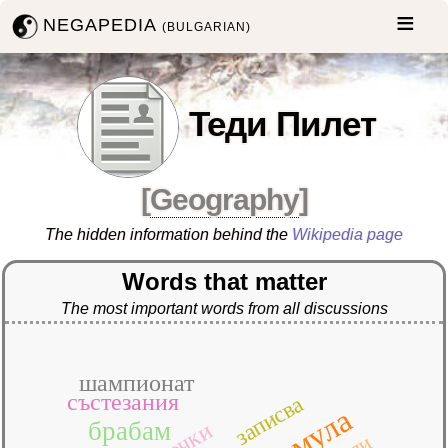
NEGAPEDIA
(BULGARIAN)
Теди Пилет
[
Geography
]
The hidden information behind the
Wikipedia page
Words that matter
The most important words from all discussions
шампионат
състезания
записва
формула
брабам
точки