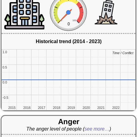
0
100
0
Historical trend (2014 - 2023)
1.0
1.0
Time / Conflict
Time / Conflict
0.5
0.5
0.0
0.0
-0.5
-0.5
2015
2015
2016
2016
2017
2017
2018
2018
2019
2019
2020
2020
2021
2021
2022
2022
Anger
The anger level of people
(
see more…
)