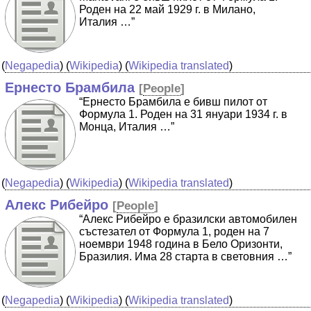
Роден на 22 май 1929 г. в Милано,
Италия …”
(
Negapedia
) (
Wikipedia
) (
Wikipedia translated
)
Ернесто Брамбила
[
People
]
“Ернесто Брамбила е бивш пилот от
Формула 1. Роден на 31 януари 1934 г. в
Монца, Италия …”
(
Negapedia
) (
Wikipedia
) (
Wikipedia translated
)
Алекс Рибейро
[
People
]
“Алекс Рибейро e бразилски автомобилен
състезател от Формула 1, роден на 7
ноември 1948 година в Бело Оризонти,
Бразилия. Има 28 старта в световния …”
(
Negapedia
) (
Wikipedia
) (
Wikipedia translated
)