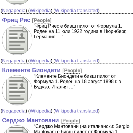
(
Negapedia
) (
Wikipedia
) (
Wikipedia translated
)
Фриц Рис
[
People
]
“Фриц Риес е бивш пилот от Формула 1.
Роден на 11 юли 1922 година в Нюрнберг,
Германия …”
(
Negapedia
) (
Wikipedia
) (
Wikipedia translated
)
Клементе Биондети
[
People
]
“Клементе Биондети е бивш пилот от
Формула 1. Роден на 18 август 1898 г. в
Будузо, Италия …”
(
Negapedia
) (
Wikipedia
) (
Wikipedia translated
)
Серджо Мантовани
[
People
]
“Серджо Мантовани (на италиански: Sergio
Mantovani е бивш пилот от Формула 1.