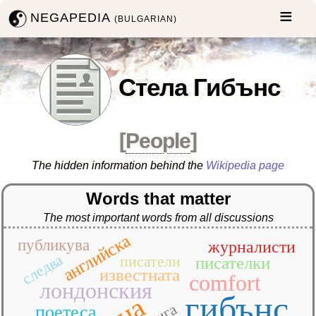
NEGAPEDIA
(BULGARIAN)
Стела Гибънс
[
People
]
The hidden information behind the
Wikipedia page
Words that matter
The most important words from all discussions
английска
публикува
журналисти
следва
писатели
писателки
известната
comfort
лондонския
гибънс
поетеса