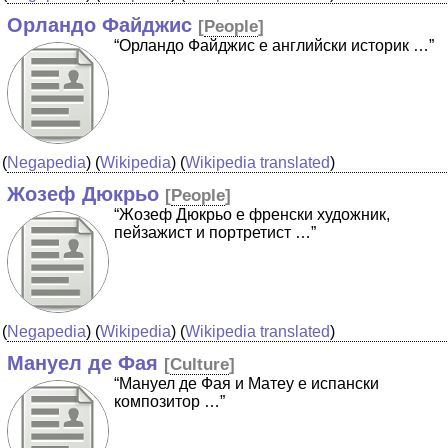
Орландо Файджис
[
People
]
“Орландо Файджис е английски историк …”
(
Negapedia
) (
Wikipedia
) (
Wikipedia translated
)
Жозеф Дюкрьо
[
People
]
“Жозеф Дюкрьо е френски художник,
пейзажист и портретист …”
(
Negapedia
) (
Wikipedia
) (
Wikipedia translated
)
Мануел де Фая
[
Culture
]
“Мануел де Фая и Матеу е испански
композитор …”