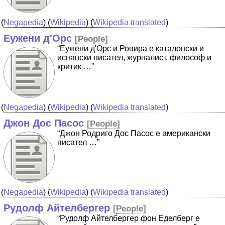
(
Negapedia
) (
Wikipedia
) (
Wikipedia translated
)
Еужени д'Орс
[
People
]
“Еужени д'Орс и Ровира е каталонски и
испански писател, журналист, философ и
критик …”
(
Negapedia
) (
Wikipedia
) (
Wikipedia translated
)
Джон Дос Пасос
[
People
]
“Джон Родриго Дос Пасос е американски
писател …”
(
Negapedia
) (
Wikipedia
) (
Wikipedia translated
)
Рудолф Айтелбергер
[
People
]
“Рудолф Айтелбергер фон Еделберг е