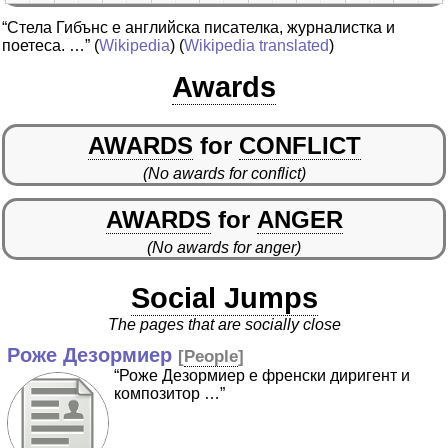
“Стела Гибънс е английска писателка, журналистка и
поетеса. …”
(
Wikipedia
) (
Wikipedia translated
)
Awards
AWARDS
for
CONFLICT
(No awards for conflict)
AWARDS
for
ANGER
(No awards for anger)
Social Jumps
The pages that are socially close
Роже Дезормиер
[
People
]
“Роже Дезормиер е френски диригент и
композитор …”