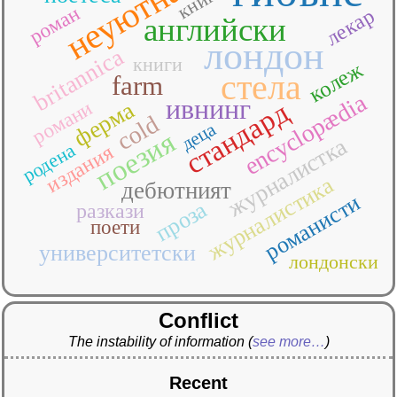
неуютна
книга
роман
лекар
английски
лондон
britannica
книги
колеж
стела
farm
encyclopædia
ивнинг
стандард
ферма
романи
cold
деца
поезия
журналистка
родена
издания
журналистика
дебютният
романисти
проза
разкази
поети
университетски
лондонски
Conflict
The instability of information
(
see more…
)
Recent