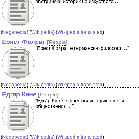
австрийски историк на изкуството …”
(
Negapedia
) (
Wikipedia
) (
Wikipedia translated
)
Ернст Фолрат
[
People
]
“Ернст Фолрат е германски философ …”
(
Negapedia
) (
Wikipedia
) (
Wikipedia translated
)
Едгар Кине
[
People
]
“Едга̀р Кинѐ е френски историк, поет и
общественик …”
(
Negapedia
) (
Wikipedia
) (
Wikipedia translated
)