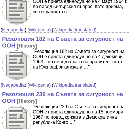
ООН е приета единодушно на 4 март 1964 г.
по повод Кипърския въпрос. Като приема,
че ситуацията в …”
(
Negapedia
) (
Wikipedia
) (
Wikipedia translated
)
Резолюция 182 на Съвета за сигурност на
ООН
[
History
]
“Резолюция 182 на Съвета за сигурност на
ООН е приета единодушно на 4 декември
1963 г. по повод отказа на правителството
на Южноафриканската …”
(
Negapedia
) (
Wikipedia
) (
Wikipedia translated
)
Резолюция 239 на Съвета за сигурност на
ООН
[
History
]
“Резолюция 239 на Съвета за сигурност на
ООН е приета единодушно на 15 ноември
1967 по повод кризата в Демократична
република Конго …”