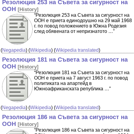
Резолюция 253 на Съвета за сигурност на
ООН
[
History
]
“Резолюция 253 на Съвета за сигурност на
ООН е приета единодоушно на 29 май 1968
г. по повод положението в Южна Родезия
след обявената от непризнатото …”
(
Negapedia
) (
Wikipedia
) (
Wikipedia translated
)
Резолюция 181 на Съвета за сигурност на
ООН
[
History
]
“Резолюция 181 на Съвета за сигурност на
ООН е приета на 7 август 1963 г. по повод
политиката на апартейд в
Южноафриканската република …”
(
Negapedia
) (
Wikipedia
) (
Wikipedia translated
)
Резолюция 186 на Съвета за сигурност на
ООН
[
History
]
“Резолюция 186 на Съвета за сигурност на