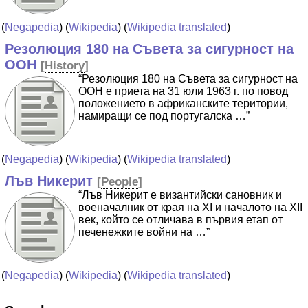
(
Negapedia
) (
Wikipedia
) (
Wikipedia translated
)
Резолюция 180 на Съвета за сигурност на
ООН
[
History
]
“Резолюция 180 на Съвета за сигурност на
ООН е приета на 31 юли 1963 г. по повод
положението в африканските територии,
намиращи се под португалска …”
(
Negapedia
) (
Wikipedia
) (
Wikipedia translated
)
Лъв Никерит
[
People
]
“Лъв Никерит е византийски сановник и
военачалник от края на XI и началото на XII
век, който се отличава в първия етап от
печенежките войни на …”
(
Negapedia
) (
Wikipedia
) (
Wikipedia translated
)