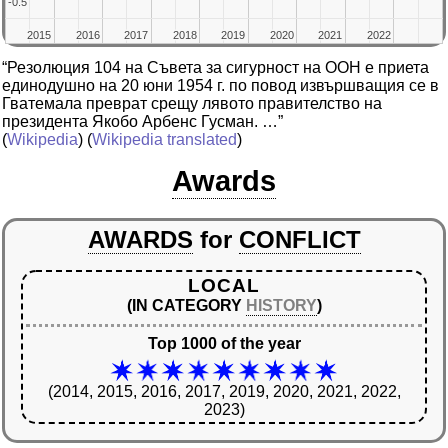
-0.5
-0.5
2015
2015
2016
2016
2017
2017
2018
2018
2019
2019
2020
2020
2021
2021
2022
2022
“Резолюция 104 на Съвета за сигурност на ООН е приета
единодушно на 20 юни 1954 г. по повод извършващия се в
Гватемала преврат срещу лявото правителство на
президента Якобо Арбенс Гусман. …”
(
Wikipedia
) (
Wikipedia translated
)
Awards
AWARDS
for
CONFLICT
LOCAL
(IN CATEGORY
HISTORY
)
Top 1000 of the year
(2014, 2015, 2016, 2017, 2019, 2020, 2021, 2022,
2023)