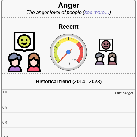
Anger
The anger level of people
(
see more…
)
Recent
0
100
0
Historical trend (2014 - 2023)
1.0
1.0
Time / Anger
Time / Anger
0.5
0.5
0.0
0.0