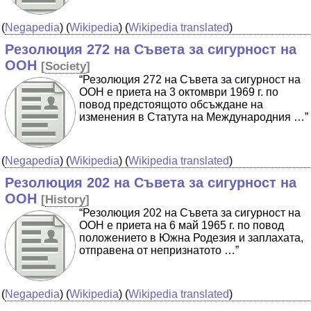
(
Negapedia
) (
Wikipedia
) (
Wikipedia translated
)
Резолюция 272 на Съвета за сигурност на
ООН
[
Society
]
“Резолюция 272 на Съвета за сигурност на
ООН е приета на 3 октомври 1969 г. по
повод предстоящото обсъждане на
изменения в Статута на Международния …”
(
Negapedia
) (
Wikipedia
) (
Wikipedia translated
)
Резолюция 202 на Съвета за сигурност на
ООН
[
History
]
“Резолюция 202 на Съвета за сигурност на
ООН е приета на 6 май 1965 г. по повод
положението в Южна Родезия и заплахата,
отправена от непризнатото …”
(
Negapedia
) (
Wikipedia
) (
Wikipedia translated
)