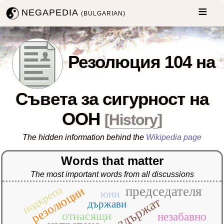
NEGAPEDIA
(BULGARIAN)
Резолюция 104 на
Съвета за сигурност на
ООН
[
History
]
The hidden information behind the
Wikipedia page
Words that matter
The most important words from all discussions
подкрепа
председателя
резолюции
юни
въздържат
държави
отнасящи
незабавно