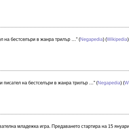
ел на бестселъри в жанра трилър …”
(
Negapedia
) (
Wikipedia
)
и писател на бестселъри в жанра трилър …”
(
Negapedia
) (
W
ователна младежка игра. Предаването стартира на 15 януари 