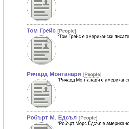
Том Грейс
[
People
]
“Том Грейс е американски писат
Ричард Монтанари
[
People
]
“Ричард Монтанари е американск
Робърт М. Едсъл
[
People
]
“Робърт Морс Едсъл е американс