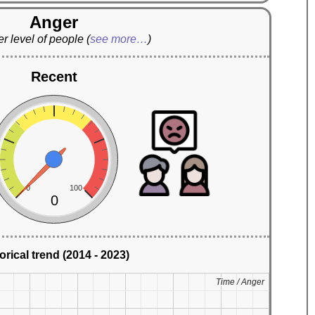
Anger
r level of people
(
see more…
)
Recent
0
100
0
orical trend (2014 - 2023)
Time / Anger
Time / Anger