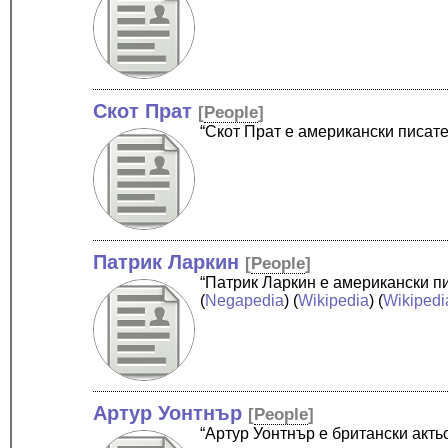
Скот Прат
[
People
]
“Скот Прат е американски писат
Патрик Ларкин
[
People
]
“Патрик Ларкин е американски п
(
Negapedia
) (
Wikipedia
) (
Wikipedi
Артур Уонтнър
[
People
]
“Артур Уонтнър е британски акть