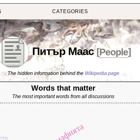
S
CATEGORIES
Питър Маас
[
People
]
The hidden information behind the
Wikipedia page
Words that matter
The most important words from all discussions
мафията
ето