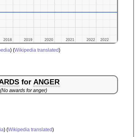
2018
2018
2019
2019
2020
2020
2021
2021
2022
2022
2022
2022
pedia
) (
Wikipedia translated
)
ARDS
for
ANGER
(No awards for anger)
ia
) (
Wikipedia translated
)