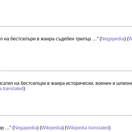
ел на бестселъри в жанра съдебен трилър …”
(
Negapedia
) (
W
исател на бестселъри в жанра исторически, военен и шпион
a translated
)
ор …”
(
Negapedia
) (
Wikipedia
) (
Wikipedia translated
)