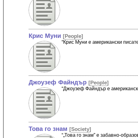
Крис Муни
[
People
]
“Крис Муни е американски писат
Джоузеф Файндър
[
People
]
“Джоузеф Файндър е американск
Това го знам
[
Society
]
“„Това го знам” е забавно-образ