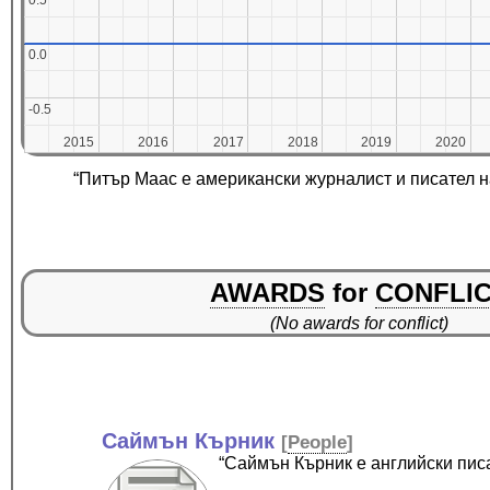
0.5
0.5
0.0
0.0
-0.5
-0.5
2015
2015
2016
2016
2017
2017
2018
2018
2019
2019
2020
2020
“Питър Маас е американски журналист и писател н
AWARDS
for
CONFLI
(No awards for conflict)
Саймън Кърник
[
People
]
“Саймън Кърник е английски пис