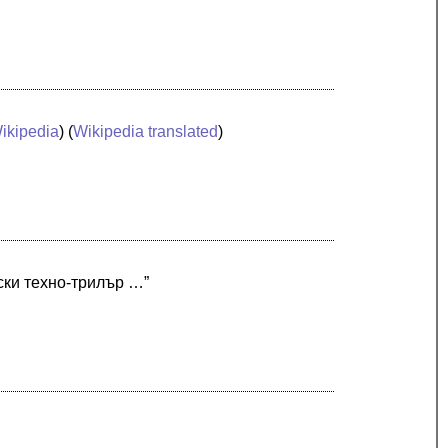
ikipedia
) (
Wikipedia translated
)
ски техно-трилър …”