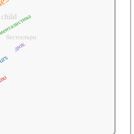
ies
child
менталистика
бестселъри
дюк
urs
ano