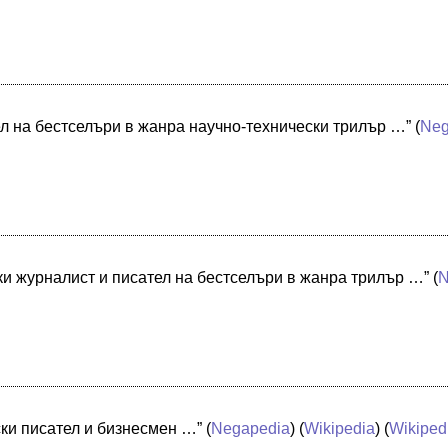
ел на бестселъри в жанра научно-технически трилър …”
(
Neg
и журналист и писател на бестселъри в жанра трилър …”
(
N
ки писател и бизнесмен …”
(
Negapedia
) (
Wikipedia
) (
Wikipedi