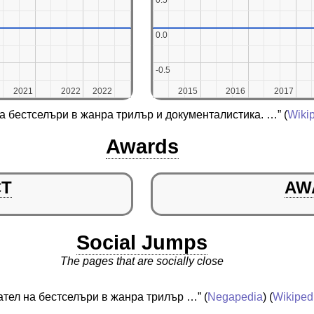
0.5
0.5
0.0
0.0
-0.5
-0.5
2021
2021
2022
2022
2022
2022
2015
2015
2016
2016
2017
2017
а бестселъри в жанра трилър и документалистика. …”
(
Wiki
Awards
CT
AW
Social Jumps
The pages that are socially close
ател на бестселъри в жанра трилър …”
(
Negapedia
) (
Wikiped