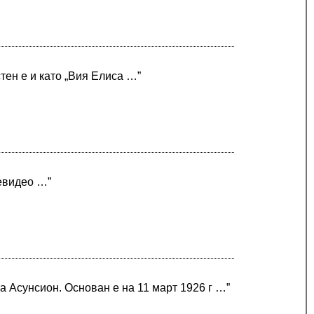
ен е и като „Вия Елиса …”
тевидео …”
а Асунсион. Основан е на 11 март 1926 г …”