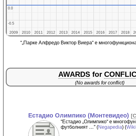
0.0
0.0
-0.5
-0.5
2009
2009
2010
2010
2011
2011
2012
2012
2013
2013
2014
2014
2015
2015
2016
2016
2017
2017
2018
2018
2
2
“„Парке Алфредо Виктор Виера“ е многофункционал
AWARDS
for
CONFLI
(No awards for conflict)
Естадио Олимпико (Монтевидео)
[
C
“Естадио „Олимпико“ е многофун
футболният …”
(
Negapedia
) (
Wik