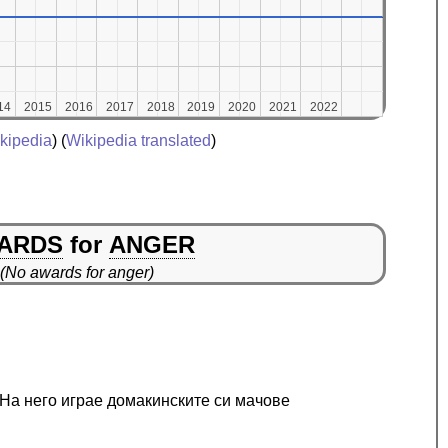
14
14
2015
2015
2016
2016
2017
2017
2018
2018
2019
2019
2020
2020
2021
2021
2022
2022
kipedia
) (
Wikipedia translated
)
ARDS
for
ANGER
(No awards for anger)
 На него играе домакинските си мачове