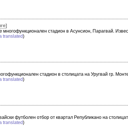
ure
]
е многофункционален стадион в Асунсион, Парагвай. Извест
a translated
)
ногофункционален стадион в столицата на Уругвай гр. Мон
a translated
)
вайски футболен отбор от квартал Републикано на столицат
a translated
)