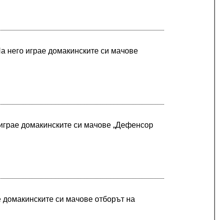
На него играе домакинските си мачове
 играе домакинските си мачове „Дефенсор
е домакинските си мачове отборът на