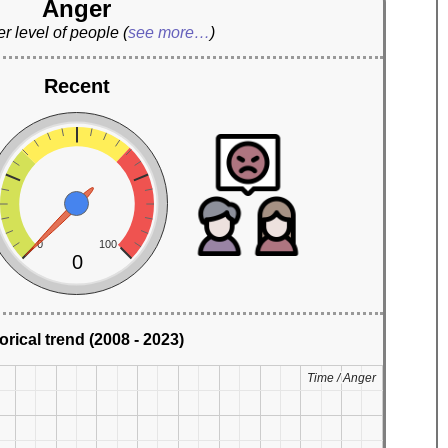
Anger
r level of people
(
see more…
)
Recent
0
100
0
orical trend (2008 - 2023)
Time / Anger
Time / Anger