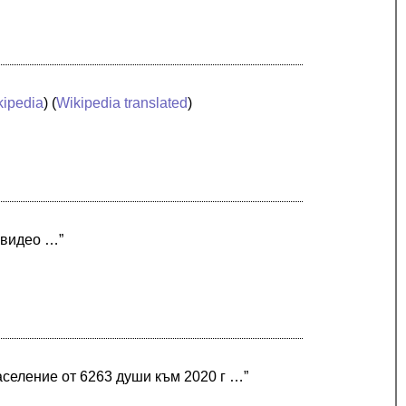
kipedia
) (
Wikipedia translated
)
евидео …”
селение от 6263 души към 2020 г …”