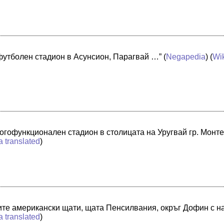
футболен стадион в Асунсион, Парагвай …”
(
Negapedia
) (
Wi
огофункционален стадион в столицата на Уругвай гр. Монт
a translated
)
те американски щати, щата Пенсилвания, окръг Дофин с на
a translated
)