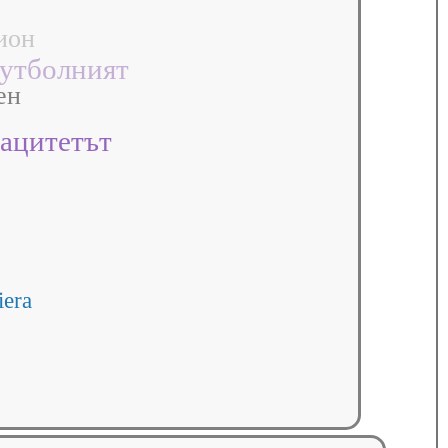
ион
утболният
ен
ацитетът
iera