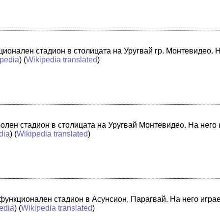
ционален стадион в столицата на Уругвай гр. Монтевидео. 
ipedia
) (
Wikipedia translated
)
болен стадион в столицата на Уругвай Монтевидео. На него
dia
) (
Wikipedia translated
)
функционален стадион в Асунсион, Парагвай. На него игра
edia
) (
Wikipedia translated
)