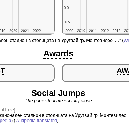
0.0
0.0
-0.5
-0.5
019
019
2020
2020
2021
2021
2022
2022
2009
2009
2010
2010
2011
2011
2012
2012
2013
2013
20
20
ен стадион в столицата на Уругвай гр. Монтевидео. …”
(
Wi
Awards
CT
AW
Social Jumps
The pages that are socially close
ulture
]
кционален стадион в столицата на Уругвай гр. Монтевидео.
ipedia
) (
Wikipedia translated
)