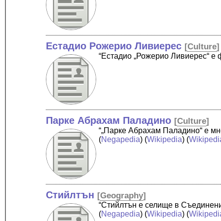
Естадио Рожерио Ливиерес
[
Culture
]
“Естадио „Рожерио Ливиерес“ е 
Парке Абрахам Паладино
[
Culture
]
“„Парке Абрахам Паладино“ е мн
(
Negapedia
) (
Wikipedia
) (
Wikipedi
Стийлтън
[
Geography
]
“Стийлтън е селище в Съединени
(
Negapedia
) (
Wikipedia
) (
Wikipedi