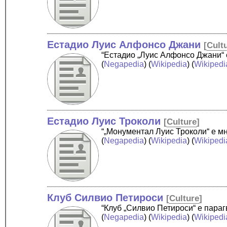
Естадио Луис Алфонсо Джани
[
Cult
“Естадио „Луис Алфонсо Джани“ 
(
Negapedia
) (
Wikipedia
) (
Wikipedi
Естадио Луис Троколи
[
Culture
]
“„Монументал Луис Троколи“ е м
(
Negapedia
) (
Wikipedia
) (
Wikipedi
Клуб Силвио Петироси
[
Culture
]
“Клуб „Силвио Петироси“ е параг
(
Negapedia
) (
Wikipedia
) (
Wikipedi