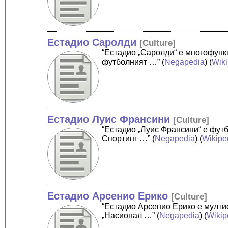
Естадио Саролди
[
Culture
]
“Естадио „Саролди“ е многофунк
футболният …”
(
Negapedia
) (
Wik
Естадио Луис Франсини
[
Culture
]
“Естадио „Луис Франсини“ е фут
Спортинг …”
(
Negapedia
) (
Wikipe
Естадио Арсенио Ерико
[
Culture
]
“Естадио Арсенио Ерико е мулти
„Насионал …”
(
Negapedia
) (
Wikip