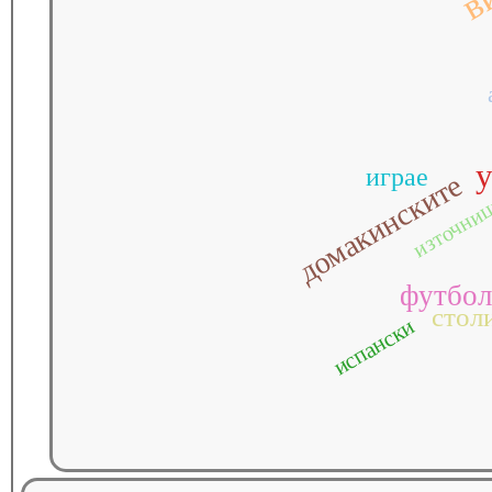
играе
домакинските
източни
футбол
стол
испански