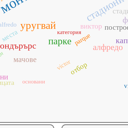
стадиони
стад
ф
уругвай
alfredo
виктор
постро
места
категория
parque
парке
кап
уондърърс
алфредо
ци
мачове
victor
отбор
ни
основани
ицата
v