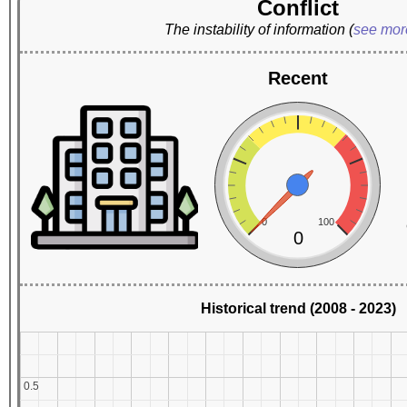
Conflict
The instability of information
(
see mo
Recent
0
100
0
Historical trend (2008 - 2023)
0.5
0.5