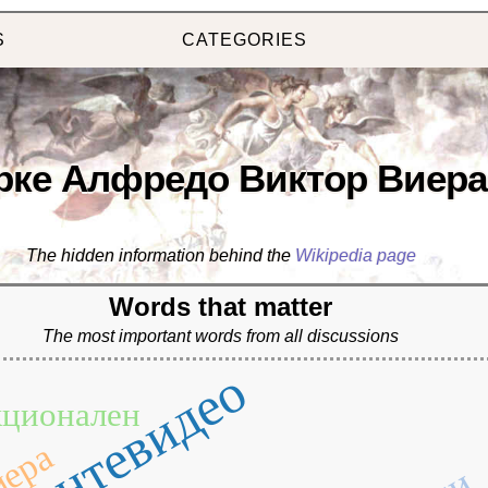
S
CATEGORIES
рке Алфредо Виктор Виера
The hidden information behind the
Wikipedia page
Words that matter
The most important words from all discussions
монтевидео
ционален
иера