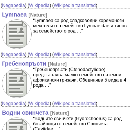
(
Negapedia
) (
Wikipedia
) (
Wikipedia translated
)
Lymnaea
[
Nature
]
“Lymnaea са род сладководни коремоноги
мекотели от семейство Lymnaeidae и типов
за семейството род …”
(
Negapedia
) (
Wikipedia
) (
Wikipedia translated
)
Гребенопръсти
[
Nature
]
“Гребенопръсти (Ctenodactylidae)
представлява малко семейство наземни
африкански гризачи. Обединява 5 вида в 4
рода …”
(
Negapedia
) (
Wikipedia
) (
Wikipedia translated
)
Водни свинчета
[
Nature
]
“Водните свинчети (Hydrochoerus) са род
бозайници от семейство Свинчета
(Caviidae …”