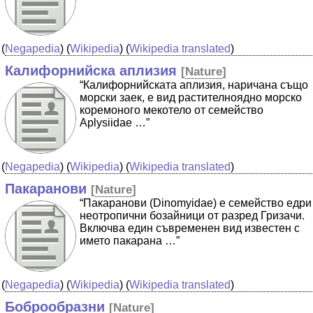
(
Negapedia
) (
Wikipedia
) (
Wikipedia translated
)
Калифорнийска аплизия
[
Nature
]
“Калифорнийската аплизия, наричана също
морски заек, е вид растителноядно морско
коремоного мекотело от семейство
Aplysiidae …”
(
Negapedia
) (
Wikipedia
) (
Wikipedia translated
)
Пакаранови
[
Nature
]
“Пакаранови (Dinomyidae) е семейство едри
неотропични бозайници от разред Гризачи.
Включва един съвременен вид известен с
името пакарана …”
(
Negapedia
) (
Wikipedia
) (
Wikipedia translated
)
Боброобразни
[
Nature
]