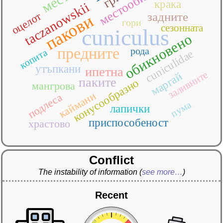
местообитания
крака
taczanowskii
оцелот
задните
пакови
гори
сезонната
cuniculus
обикновено
предните
рода
копита
cuniculidae
утъпкани
ипетна
заливните
маргай
паките
конусообразно
мангрова
каймани
подлеса
пума
лапички
приспособеност
храстово
Conflict
The instability of information
(
see more…
)
Recent