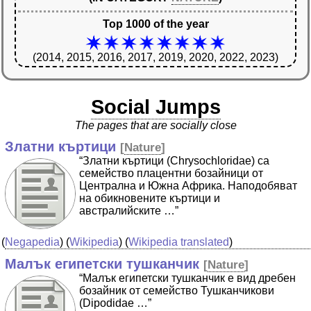
Top 1000 of the year
(2014, 2015, 2016, 2017, 2019, 2020, 2022, 2023)
Social Jumps
The pages that are socially close
Златни къртици
[
Nature
]
“Златни къртици (Chrysochloridae) са
семейство плацентни бозайници от
Централна и Южна Африка. Наподобяват
на обикновените къртици и
австралийските …”
(
Negapedia
) (
Wikipedia
) (
Wikipedia translated
)
Малък египетски тушканчик
[
Nature
]
“Малък египетски тушканчик е вид дребен
бозайник от семейство Тушканчикови
(Dipodidae …”