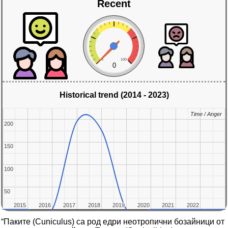
Recent
0
100
0
Historical trend (2014 - 2023)
Time / Anger
Time / Anger
200
200
150
150
100
100
50
50
2015
2015
2016
2016
2017
2017
2018
2018
2019
2019
2020
2020
2021
2021
2022
2022
“Паките (Cuniculus) са род едри неотропични бозайници от