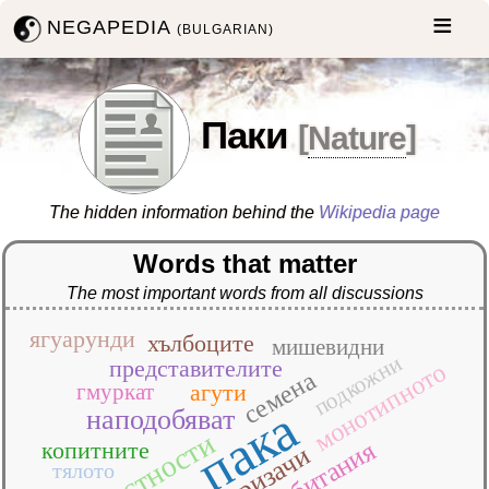
NEGAPEDIA
(BULGARIAN)
Паки
[
Nature
]
The hidden information behind the
Wikipedia page
Words that matter
The most important words from all discussions
ягуарунди
хълбоците
мишевидни
подкожни
представителите
монотипното
семена
гмуркат
агути
пака
наподобяват
местности
копитните
гризачи
тялото