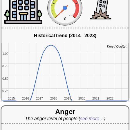
0
100
0
Historical trend (2014 - 2023)
Time / Conflict
Time / Conflict
1.00
1.00
0.75
0.75
0.50
0.50
0.25
0.25
2015
2015
2016
2016
2017
2017
2018
2018
2019
2019
2020
2020
2021
2021
2022
2022
Anger
The anger level of people
(
see more…
)