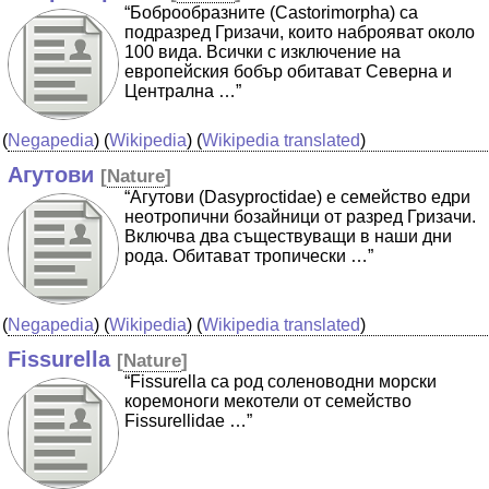
“Боброобразните (Castorimorpha) са
подразред Гризачи, които наброяват около
100 вида. Всички с изключение на
европейския бобър обитават Северна и
Централна …”
(
Negapedia
) (
Wikipedia
) (
Wikipedia translated
)
Агутови
[
Nature
]
“Агутови (Dasyproctidae) е семейство едри
неотропични бозайници от разред Гризачи.
Включва два съществуващи в наши дни
рода. Обитават тропически …”
(
Negapedia
) (
Wikipedia
) (
Wikipedia translated
)
Fissurella
[
Nature
]
“Fissurella са род соленоводни морски
коремоноги мекотели от семейство
Fissurellidae …”