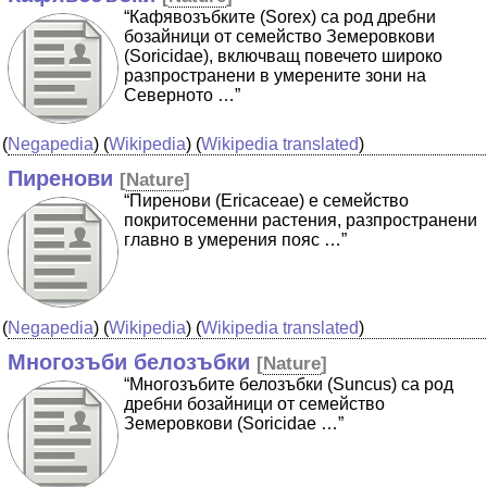
“Кафявозъбките (Sorex) са род дребни
бозайници от семейство Земеровкови
(Soricidae), включващ повечето широко
разпространени в умерените зони на
Северното …”
(
Negapedia
) (
Wikipedia
) (
Wikipedia translated
)
Пиренови
[
Nature
]
“Пиренови (Ericaceae) е семейство
покритосеменни растения, разпространени
главно в умерения пояс …”
(
Negapedia
) (
Wikipedia
) (
Wikipedia translated
)
Многозъби белозъбки
[
Nature
]
“Многозъбите белозъбки (Suncus) са род
дребни бозайници от семейство
Земеровкови (Soricidae …”