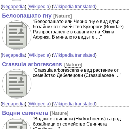
(
Negapedia
) (
Wikipedia
) (
Wikipedia translated
)
Белоопашато гну
[
Nature
]
“Белоопашато или Черно гну е вид едър
бозайник от семейство Кухороги (Bovidae).
Разпространен е в саваните на Южна
Африка. В миналото видът е …”
(
Negapedia
) (
Wikipedia
) (
Wikipedia translated
)
Crassula arborescens
[
Nature
]
“Crassula arborescens е вид растение от
семейство Дебелецови (Crassulaceae …”
(
Negapedia
) (
Wikipedia
) (
Wikipedia translated
)
Водни свинчета
[
Nature
]
“Водните свинчети (Hydrochoerus) са род
бозайници от семейство Свинчета