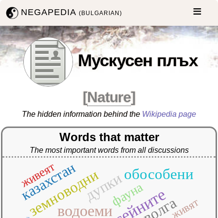
NEGAPEDIA
(BULGARIAN)
Мускусен плъх
[
Nature
]
The hidden information behind the
Wikipedia page
Words that matter
The most important words from all discussions
казахстан
живеят
обособени
земноводни
дупки
фауна
басейните
волга
живят
водоеми