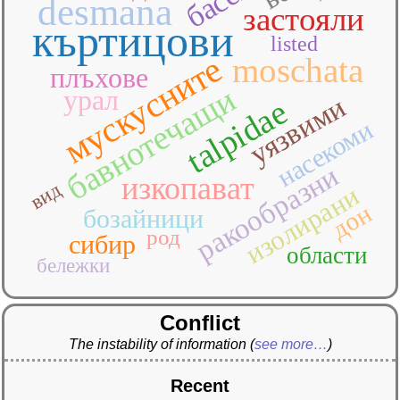
desmana
застояли
къртицови
listed
мускусните
moschata
плъхове
бавнотечащи
урал
уязвими
talpidae
насекоми
ракообразни
изкопават
вид
изолирани
дон
бозайници
род
сибир
области
бележки
Conflict
The instability of information
(
see more…
)
Recent