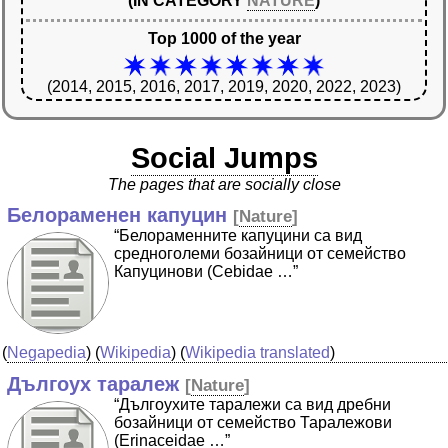
(IN CATEGORY
NATURE
)
Top 1000 of the year
(2014, 2015, 2016, 2017, 2019, 2020, 2022, 2023)
Social Jumps
The pages that are socially close
Белораменен капуцин
[
Nature
]
“Белораменните капуцини са вид
средноголеми бозайници от семейство
Капуцинови (Cebidae …”
(
Negapedia
) (
Wikipedia
) (
Wikipedia translated
)
Дългоух таралеж
[
Nature
]
“Дългоухите таралежи са вид дребни
бозайници от семейство Таралежови
(Erinaceidae …”