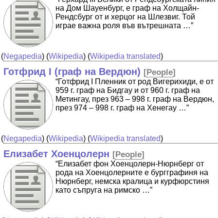
на Дом Шауенбург, е граф на Холщайн-
Рендсбург от и херцог на Шлезвиг. Той
играе важна роля във вътрешната …”
(
Negapedia
) (
Wikipedia
) (
Wikipedia translated
)
Готфрид I (граф на Вердюн)
[
People
]
“Готфрид I Пленник от род Вигерихиди, е от
959 г. граф на Бидгау и от 960 г. граф на
Метингау, през 963 – 998 г. граф на Вердюн,
през 974 – 998 г. граф на Хенегау …”
(
Negapedia
) (
Wikipedia
) (
Wikipedia translated
)
Елизабет Хоенцолерн
[
People
]
“Елизабет фон Хоенцолерн-Нюрнберг от
рода на Хоенцолерните e бургграфиня на
Нюрнберг, немска кралица и курфюрстиня
като съпруга на римско …”