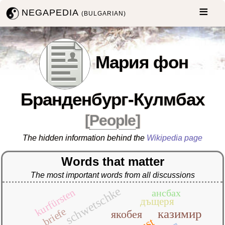
NEGAPEDIA
(BULGARIAN)
Мария фон
Бранденбург-Кулмбах
[
People
]
The hidden information behind the
Wikipedia page
Words that matter
The most important words from all discussions
schwetschke
kurfürsten
ансбах
дъщеря
briefe
казимир
якобея