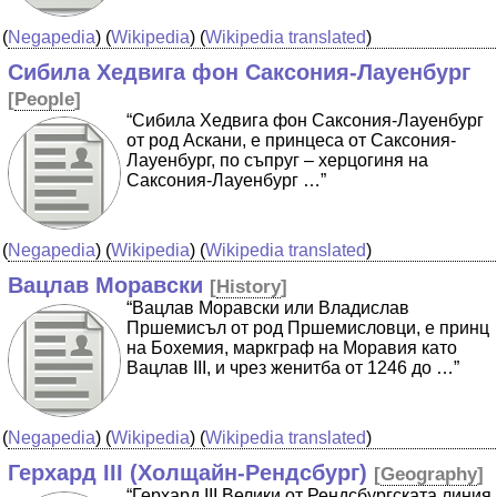
(
Negapedia
) (
Wikipedia
) (
Wikipedia translated
)
Сибила Хедвига фон Саксония-Лауенбург
[
People
]
“Сибила Хедвига фон Саксония-Лауенбург
от род Аскани, е принцеса от Саксония-
Лауенбург, по съпруг – херцогиня на
Саксония-Лауенбург …”
(
Negapedia
) (
Wikipedia
) (
Wikipedia translated
)
Вацлав Моравски
[
History
]
“Вацлав Моравски или Владислав
Пршемисъл от род Пршемисловци, е принц
на Бохемия, маркграф на Моравия като
Вацлав III, и чрез женитба от 1246 до …”
(
Negapedia
) (
Wikipedia
) (
Wikipedia translated
)
Герхард III (Холщайн-Рендсбург)
[
Geography
]
“Герхард III Велики от Рендсбургската линия