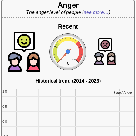
Anger
The anger level of people
(
see more…
)
Recent
0
100
0
Historical trend (2014 - 2023)
1.0
1.0
Time / Anger
Time / Anger
0.5
0.5
0.0
0.0