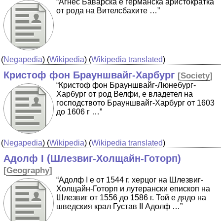
“Агнес Баварска е германска аристократка
от рода на Вителсбахите …”
(
Negapedia
) (
Wikipedia
) (
Wikipedia translated
)
Кристоф фон Брауншвайг-Харбург
[
Society
]
“Кристоф фон Брауншвайг-Люнебург-
Харбург от род Велфи, е владетел на
господството Брауншвайг-Харбург от 1603
до 1606 г …”
(
Negapedia
) (
Wikipedia
) (
Wikipedia translated
)
Адолф I (Шлезвиг-Холщайн-Готорп)
[
Geography
]
“Адолф I е от 1544 г. херцог на Шлезвиг-
Холщайн-Готорп и лутерански епископ на
Шлезвиг от 1556 до 1586 г. Той е дядо на
шведския крал Густав II Адолф …”