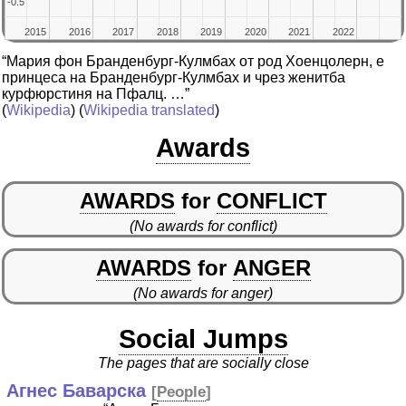
-0.5
-0.5
2015
2015
2016
2016
2017
2017
2018
2018
2019
2019
2020
2020
2021
2021
2022
2022
“Мария фон Бранденбург-Кулмбах от род Хоенцолерн, е
принцеса на Бранденбург-Кулмбах и чрез женитба
курфюрстиня на Пфалц. …”
(
Wikipedia
) (
Wikipedia translated
)
Awards
AWARDS
for
CONFLICT
(No awards for conflict)
AWARDS
for
ANGER
(No awards for anger)
Social Jumps
The pages that are socially close
Агнес Баварска
[
People
]