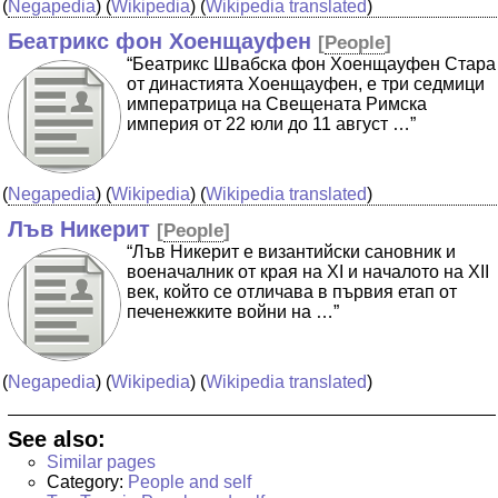
(
Negapedia
) (
Wikipedia
) (
Wikipedia translated
)
Беатрикс фон Хоенщауфен
[
People
]
“Беатрикс Швабска фон Хоенщауфен Стара
от династията Хоенщауфен, е три седмици
императрица на Свещената Римска
империя от 22 юли до 11 август …”
(
Negapedia
) (
Wikipedia
) (
Wikipedia translated
)
Лъв Никерит
[
People
]
“Лъв Никерит е византийски сановник и
военачалник от края на XI и началото на XII
век, който се отличава в първия етап от
печенежките войни на …”
(
Negapedia
) (
Wikipedia
) (
Wikipedia translated
)
See also:
Similar pages
Category:
People and self