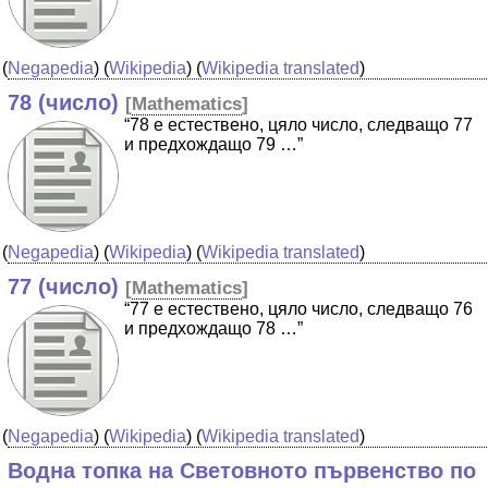
(
Negapedia
) (
Wikipedia
) (
Wikipedia translated
)
78 (число)
[
Mathematics
]
“78 е естествено, цяло число, следващо 77
и предхождащо 79 …”
(
Negapedia
) (
Wikipedia
) (
Wikipedia translated
)
77 (число)
[
Mathematics
]
“77 е естествено, цяло число, следващо 76
и предхождащо 78 …”
(
Negapedia
) (
Wikipedia
) (
Wikipedia translated
)
Водна топка на Световното първенство по