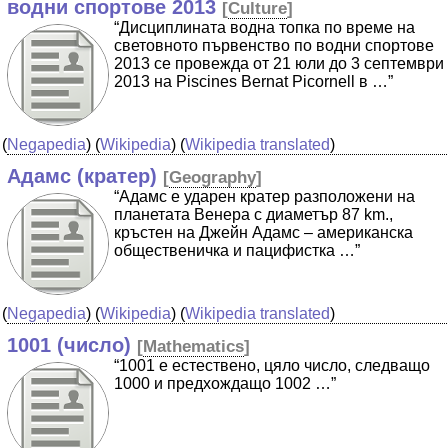
водни спортове 2013
[
Culture
]
“Дисциплината водна топка по време на
световното първенство по водни спортове
2013 се провежда от 21 юли до 3 септември
2013 на Piscines Bernat Picornell в …”
(
Negapedia
) (
Wikipedia
) (
Wikipedia translated
)
Адамс (кратер)
[
Geography
]
“Адамс е ударен кратер разположени на
планетата Венера с диаметър 87 km.,
кръстен на Джейн Адамс – американска
общественичка и пацифистка …”
(
Negapedia
) (
Wikipedia
) (
Wikipedia translated
)
1001 (число)
[
Mathematics
]
“1001 е естествено, цяло число, следващо
1000 и предхождащо 1002 …”