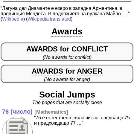
“Лагуна дел Диаманте е езеро в западна Аржентина, в
провинция Мендоса. В подножието на вулкана Майпо. …”
(
Wikipedia
) (
Wikipedia translated
)
Awards
AWARDS
for
CONFLICT
(No awards for conflict)
AWARDS
for
ANGER
(No awards for anger)
Social Jumps
The pages that are socially close
76 (число)
[
Mathematics
]
“76 е естествено, цяло число, следващо 75
и предхождащо 77 …”