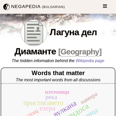
NEGAPEDIA
(BULGARIAN)
Лагуна дел
Диаманте
[
Geography
]
The hidden information behind the
Wikipedia page
Words that matter
The most important words from all discussions
източници
намира
река
вулкана
пристигането
мендоса
езера
граница
площ