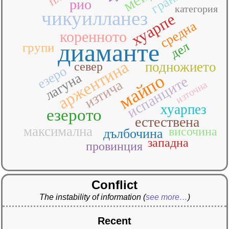
рио
категория
чикуилланез
хуарпе
средна
коренното
диаманте
дел
групи
аржентина
подножието
север
езеро
лагуна
майпо
испанците
изтича
източна
хуарпез
езерото
естествена
максимална
височина
дълбочина
западна
провинция
Conflict
The instability of information
(
see more…
)
Recent