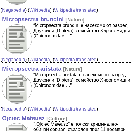
(
Negapedia
) (
Wikipedia
) (
Wikipedia translated
)
Micropsectra brundini
[
Nature
]
“Micropsectra brundini е насекомо от разред
Двукрили (Diptera), семейство Хирономидни
(Chironomidae …”
(
Negapedia
) (
Wikipedia
) (
Wikipedia translated
)
Micropsectra aristata
[
Nature
]
“Micropsectra aristata е насекомо от разред
Двукрили (Diptera), семейство Хирономидни
(Chironomidae …”
(
Negapedia
) (
Wikipedia
) (
Wikipedia translated
)
Ojciec Mateusz
[
Culture
]
“„Ojciec Mateusz“ е полски криминално-
обичай сериал, създаден през 11 ноември