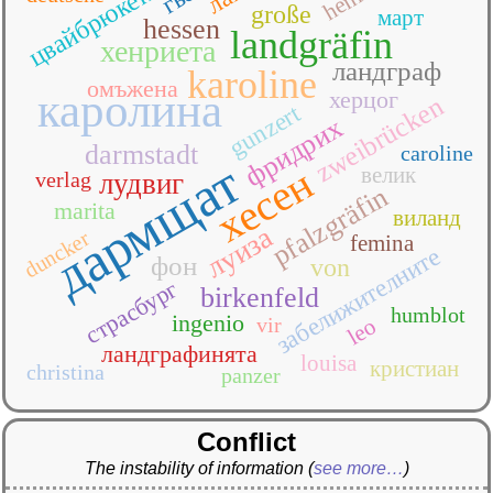
цвайбрюкен
große
март
hessen
landgräfin
хенриета
ландграф
karoline
омъжена
каролина
херцог
zweibrücken
gunzert
фридрих
darmstadt
caroline
дармщат
хесен
велик
verlag
лудвиг
pfalzgräfin
marita
виланд
луиза
duncker
femina
забелижителните
фон
von
страсбург
birkenfeld
humblot
ingenio
vir
leo
ландграфинята
louisa
кристиан
christina
panzer
Conflict
The instability of information
(
see more…
)