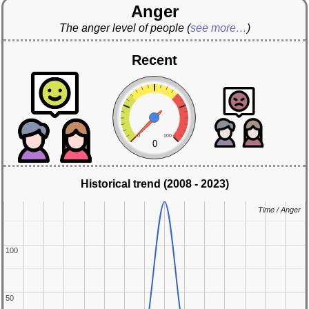
Anger
The anger level of people
(
see more…
)
Recent
0
100
0
Historical trend (2008 - 2023)
Time / Anger
Time / Anger
100
100
50
50