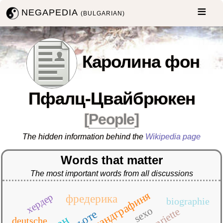
NEGAPEDIA
(BULGARIAN)
Каролина фон
Пфалц-Цвайбрюкен
[
People
]
The hidden information behind the
Wikipedia page
Words that matter
The most important words from all discussions
ландграфиня
хердер
фредерика
biographie
sexo
henriette
гьоте
deutsche