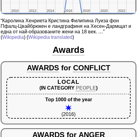
2010
2010
2012
2012
2014
2014
2016
2016
2018
2018
2020
2020
2022
2022
“Каролина Хенриета Кристина Филипина Луиза фон
Пфалц-Цвайбрюкен е ландграфиня на Хесен-Дармщат и
една от най-образованите жени на 18 век. …”
(
Wikipedia
) (
Wikipedia translated
)
Awards
AWARDS
for
CONFLICT
LOCAL
(IN CATEGORY
PEOPLE
)
Top 1000 of the year
(2016)
AWARDS
for
ANGER