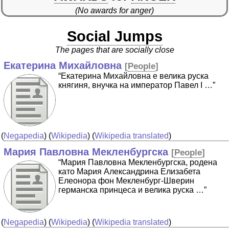
(No awards for anger)
Social Jumps
The pages that are socially close
Екатерина Михайловна
[
People
]
“Екатерина Михайловна е велика руска
княгиня, внучка на император Павел I …”
(
Negapedia
) (
Wikipedia
) (
Wikipedia translated
)
Мария Павловна Мекленбургска
[
People
]
“Мария Павловна Мекленбургска, родена
като Мария Александрина Елизабета
Елеонора фон Мекленбург-Шверин
германска принцеса и велика руска …”
(
Negapedia
) (
Wikipedia
) (
Wikipedia translated
)