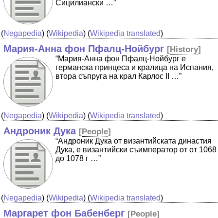
Сицилиански …”
(
Negapedia
) (
Wikipedia
) (
Wikipedia translated
)
Мария-Анна фон Пфалц-Нойбург
[
History
]
“Мария-Анна фон Пфалц-Нойбург е
германска принцеса и кралица на Испания,
втора съпруга на крал Карлос II …”
(
Negapedia
) (
Wikipedia
) (
Wikipedia translated
)
Андроник Дука
[
People
]
“Андроник Дука от византийската династия
Дука, е византийски съимператор от от 1068
до 1078 г …”
(
Negapedia
) (
Wikipedia
) (
Wikipedia translated
)
Маргарет фон Бабенберг
[
People
]