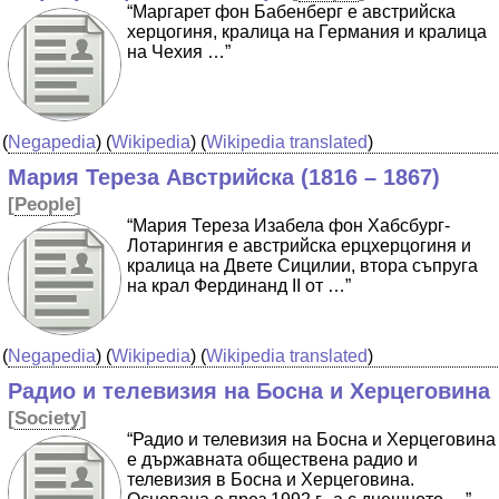
“Маргарет фон Бабенберг е австрийска
херцогиня, кралица на Германия и кралица
на Чехия …”
(
Negapedia
) (
Wikipedia
) (
Wikipedia translated
)
Мария Тереза Австрийска (1816 – 1867)
[
People
]
“Мария Тереза Изабела фон Хабсбург-
Лотарингия е австрийска ерцхерцогиня и
кралица на Двете Сицилии, втора съпруга
на крал Фердинанд II от …”
(
Negapedia
) (
Wikipedia
) (
Wikipedia translated
)
Радио и телевизия на Босна и Херцеговина
[
Society
]
“Радио и телевизия на Босна и Херцеговина
е държавната обществена радио и
телевизия в Босна и Херцеговина.