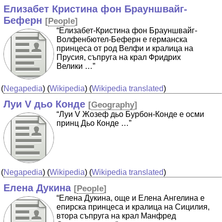
Елизабет Кристина фон Брауншвайг-
Беферн
[
People
]
“Елизабет-Кристина фон Брауншвайг-
Волфенбютел-Беферн е германска
принцеса от род Велфи и кралица на
Прусия, съпруга на крал Фридрих
Велики …”
(
Negapedia
) (
Wikipedia
) (
Wikipedia translated
)
Луи V дьо Конде
[
Geography
]
“Луи V Жозеф дьо Бурбон-Конде е осми
принц Дьо Конде …”
(
Negapedia
) (
Wikipedia
) (
Wikipedia translated
)
Елена Дукина
[
People
]
“Елена Дукина, още и Елена Ангелина е
епирска принцеса и кралица на Сицилия,
втора съпруга на крал Манфред