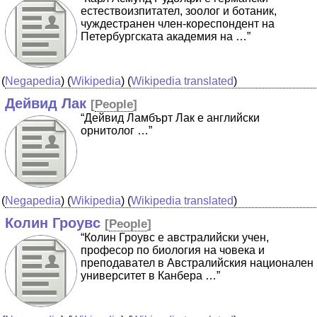
естествоизпитател, зоолог и ботаник,
чуждестранен член-кореспондент на
Петербургската академия на …”
(
Negapedia
) (
Wikipedia
) (
Wikipedia translated
)
Дейвид Лак
[
People
]
“Дейвид Ламбърт Лак е английски
орнитолог …”
(
Negapedia
) (
Wikipedia
) (
Wikipedia translated
)
Колин Гроувс
[
People
]
“Колин Гроувс е австралийски учен,
професор по биология на човека и
преподавател в Австралийския национален
университет в Канбера …”