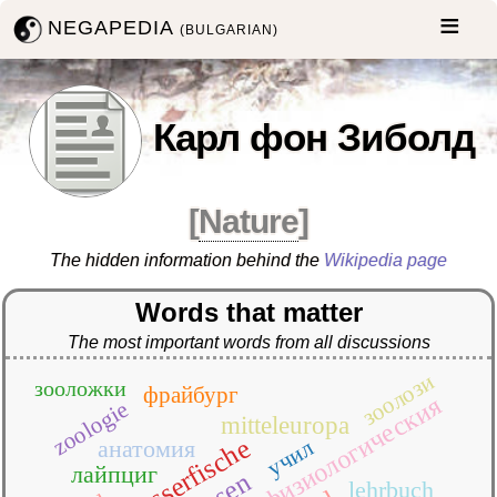
NEGAPEDIA
(BULGARIAN)
Карл фон Зиболд
[
Nature
]
The hidden information behind the
Wikipedia page
Words that matter
The most important words from all discussions
зоолози
зооложки
фрайбург
физиологическия
zoologie
mitteleuropa
süsswasserfische
учил
анатомия
лайпциг
lehrbuch