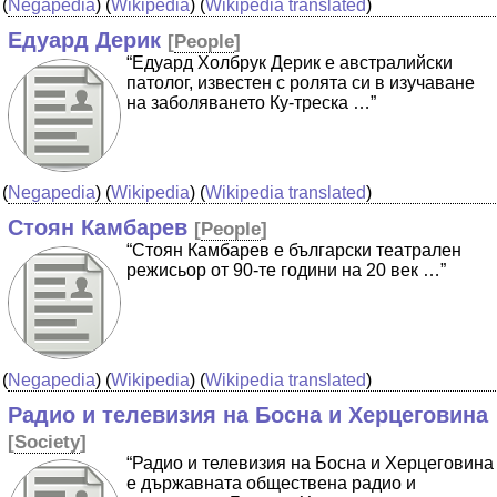
(
Negapedia
) (
Wikipedia
) (
Wikipedia translated
)
Едуард Дерик
[
People
]
“Едуард Холбрук Дерик е австралийски
патолог, известен с ролята си в изучаване
на заболяването Ку-треска …”
(
Negapedia
) (
Wikipedia
) (
Wikipedia translated
)
Стоян Камбарев
[
People
]
“Стоян Камбарев е български театрален
режисьор от 90-те години на 20 век …”
(
Negapedia
) (
Wikipedia
) (
Wikipedia translated
)
Радио и телевизия на Босна и Херцеговина
[
Society
]
“Радио и телевизия на Босна и Херцеговина
е държавната обществена радио и