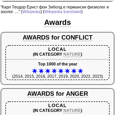
“Карл Теодор Eрнст фон Зиболд е германски физиолог и
зоолог. …”
(
Wikipedia
) (
Wikipedia translated
)
Awards
AWARDS
for
CONFLICT
LOCAL
(IN CATEGORY
NATURE
)
Top 1000 of the year
(2014, 2015, 2016, 2017, 2019, 2020, 2022, 2023)
AWARDS
for
ANGER
LOCAL
(IN CATEGORY
NATURE
)