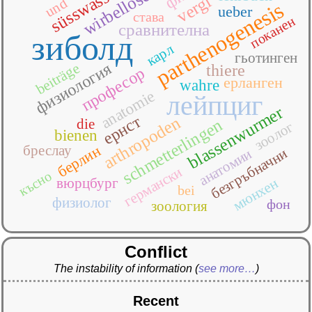
wirbellosen
vergl
und
parthenogenesis
ueber
става
поканен
сравнителна
зиболд
карл
гьотинген
beiträge
физиология
thiere
професор
ерланген
wahre
anatomie
лейпциг
blassenwurmer
eрнст
arthropoden
schmetterlingen
die
зоолог
bienen
берлин
бреслау
безгръбначни
анатомии
германски
късно
вюрцбург
мюнхен
bei
физиолог
фон
зоология
Conflict
The instability of information
(
see more…
)
Recent