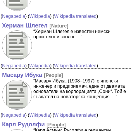
(
Negapedia
) (
Wikipedia
) (
Wikipedia translated
)
Херман Шлегел
[
Nature
]
“Херман Шлегел е известен немски
орнитолог и зоолог …”
(
Negapedia
) (
Wikipedia
) (
Wikipedia translated
)
Масару Ибука
[
People
]
“Масару Ибука, (1908–1997), е японски
инженер и предприемач, един от двамата
основатели на корпорацията „Сони“. Той е
създател на новаторска концепция …”
(
Negapedia
) (
Wikipedia
) (
Wikipedia translated
)
Карл Рудолфи
[
People
]
“Карл Асмунд Рудолфи е германски