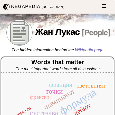
NEGAPEDIA
(BULGARIAN)
Жан Лукас
[
People
]
The hidden information behind the
Wikipedia page
Words that matter
The most important words from all discussions
франция
световният
формула
шампионат
точки
френски
дебют
пилоти
състезава