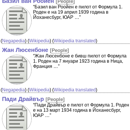
Базил ван Роойен
[
People
]
“Базил ван Роойен е пилот от Формула 1.
Роден е на 19 април 1939 година в
Йоханесбург, ЮАР …”
(
Negapedia
) (
Wikipedia
) (
Wikipedia translated
)
Жан Люсенбоне
[
People
]
“Жан Люсенбоне е бивш пилот от Формула
1. Роден на 7 януари 1923 година в Ница,
Франция …”
(
Negapedia
) (
Wikipedia
) (
Wikipedia translated
)
Пади Драйвър
[
People
]
“Пади Драйвър е пилот от Формула 1. Роден
е на 13 март 1934 година в Йоханесбург,
ЮАР …”