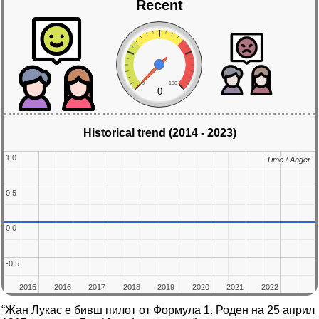
Recent
0
100
0
Historical trend (2014 - 2023)
1.0
1.0
Time / Anger
Time / Anger
0.5
0.5
0.0
0.0
-0.5
-0.5
2015
2015
2016
2016
2017
2017
2018
2018
2019
2019
2020
2020
2021
2021
2022
2022
“Жан Лукас е бивш пилот от Формула 1. Роден на 25 април