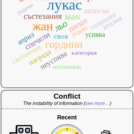
лукас
родени
записва
голямата
ман
състезания
италия
пилот
льо
жан
роден
спечели
април
успява
своя
гордини
световния
награда
неуспява
категория
източници
Conflict
The instability of information
(
see more…
)
Recent