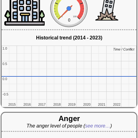
0
100
0
Historical trend (2014 - 2023)
1.0
1.0
Time / Conflict
Time / Conflict
0.5
0.5
0.0
0.0
-0.5
-0.5
2015
2015
2016
2016
2017
2017
2018
2018
2019
2019
2020
2020
2021
2021
2022
2022
Anger
The anger level of people
(
see more…
)