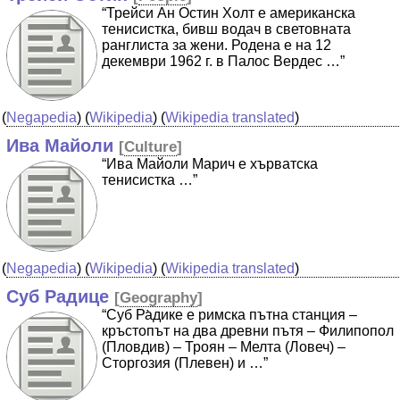
“Трейси Ан Остин Холт е американска
тенисистка, бивш водач в световната
ранглиста за жени. Родена е на 12
декември 1962 г. в Палос Вердес …”
(
Negapedia
) (
Wikipedia
) (
Wikipedia translated
)
Ива Майоли
[
Culture
]
“Ива Майоли Марич е хърватска
тенисистка …”
(
Negapedia
) (
Wikipedia
) (
Wikipedia translated
)
Суб Радице
[
Geography
]
“Суб Ра̀дике е римска пътна станция –
кръстопът на два древни пътя – Филипопол
(Пловдив) – Троян – Мелта (Ловеч) –
Сторгозия (Плевен) и …”