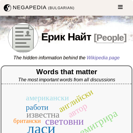
NEGAPEDIA
(BULGARIAN)
Ерик Найт
[
People
]
The hidden information behind the
Wikipedia page
Words that matter
The most important words from all discussions
английски
американски
автор
работи
емигрира
известна
световни
британски
ласи