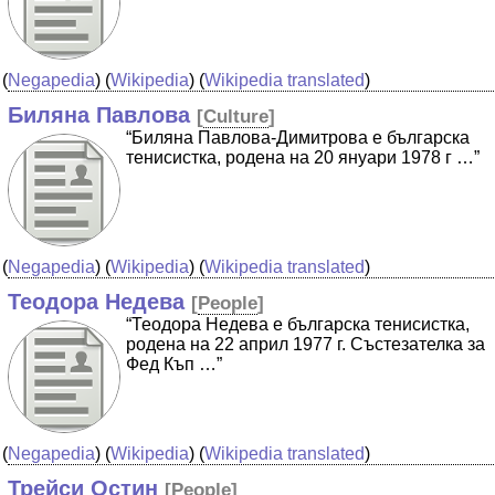
(
Negapedia
) (
Wikipedia
) (
Wikipedia translated
)
Биляна Павлова
[
Culture
]
“Биляна Павлова-Димитрова е българска
тенисистка, родена на 20 януари 1978 г …”
(
Negapedia
) (
Wikipedia
) (
Wikipedia translated
)
Теодора Недева
[
People
]
“Теодора Недева е българска тенисистка,
родена на 22 април 1977 г. Състезателка за
Фед Къп …”
(
Negapedia
) (
Wikipedia
) (
Wikipedia translated
)
Трейси Остин
[
People
]