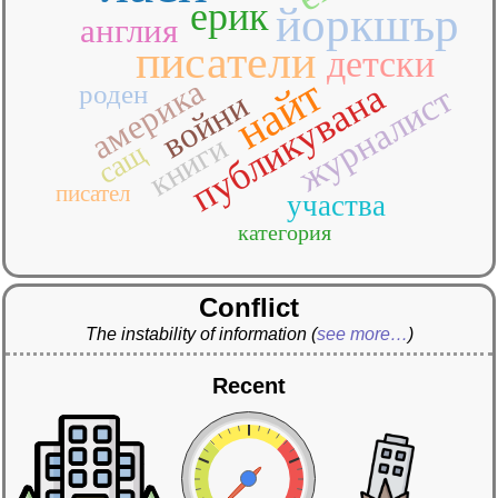
ерик
йоркшър
англия
писатели
детски
найт
америка
публикувана
роден
журналист
войни
книги
сащ
писател
участва
категория
Conflict
The instability of information
(
see more…
)
Recent