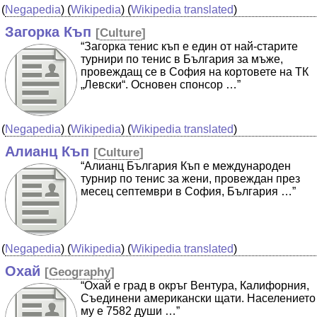
(
Negapedia
) (
Wikipedia
) (
Wikipedia translated
)
Загорка Къп
[
Culture
]
“Загорка тенис къп е един от най-старите
турнири по тенис в България за мъже,
провеждащ се в София на кортовете на ТК
„Левски“. Основен спонсор …”
(
Negapedia
) (
Wikipedia
) (
Wikipedia translated
)
Алианц Къп
[
Culture
]
“Алианц България Къп е международен
турнир по тенис за жени, провеждан през
месец септември в София, България …”
(
Negapedia
) (
Wikipedia
) (
Wikipedia translated
)
Охай
[
Geography
]
“Охай е град в окръг Вентура, Калифорния,
Съединени американски щати. Населението
му е 7582 души …”