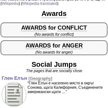
(
Wikipedia
) (
Wikipedia translated
)
Awards
AWARDS
for
CONFLICT
(No awards for conflict)
AWARDS
for
ANGER
(No awards for anger)
Social Jumps
The pages that are socially close
Глен Елън
[
Geography
]
“Глен Елън е населено място в окръг
Сонома, щата Калифорния, Съединените
американски щати …”