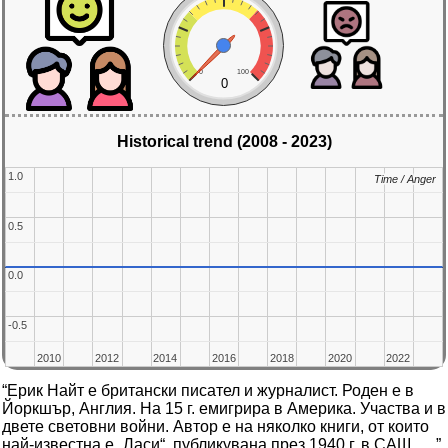
0
100
0
Historical trend (2008 - 2023)
1.0
1.0
Time / Anger
Time / Anger
0.5
0.5
0.0
0.0
-0.5
-0.5
2010
2010
2012
2012
2014
2014
2016
2016
2018
2018
2020
2020
2022
2022
“Ерик Найт е британски писател и журналист. Роден е в
Йоркшър, Англия. На 15 г. емигрира в Америка. Участва и в
двете световни войни. Автор е на няколко книги, от които
най-известна е „Ласи“, публикувана през 1940 г. в САЩ. …”