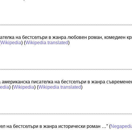
ателка на бестселъри в жанра любовен роман, комедиен к
(
Wikipedia
) (
Wikipedia translated
)
 американска писателка на бестселъри в жанра съвремене
edia
) (
Wikipedia
) (
Wikipedia translated
)
ел на бестселъри в жанра исторически роман …”
(
Negapedi