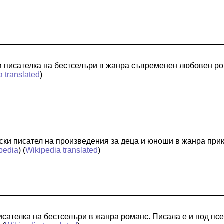
а писателка на бестселъри в жанра съвременен любовен ро
a translated
)
ки писател на произведения за деца и юноши в жанра прик
pedia
) (
Wikipedia translated
)
исателка на бестселъри в жанра романс. Писала е и под п