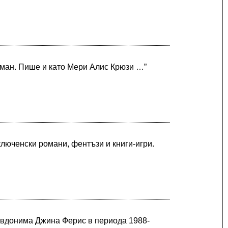
ман. Пише и като Мери Алис Крюзи …”
люченски романи, фентъзи и книги-игри.
севдонима Джина Ферис в периода 1988-