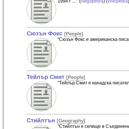
1994 г …”
(
Negapedia
) (
Wikipedia
Сюзън Фокс
[
People
]
“Сюзън Фокс е американска пис
Тейлър Смит
[
People
]
“Тейлър Смит е канадска писате
Стийлтън
[
Geography
]
“Стийлтън е селище в Съединени