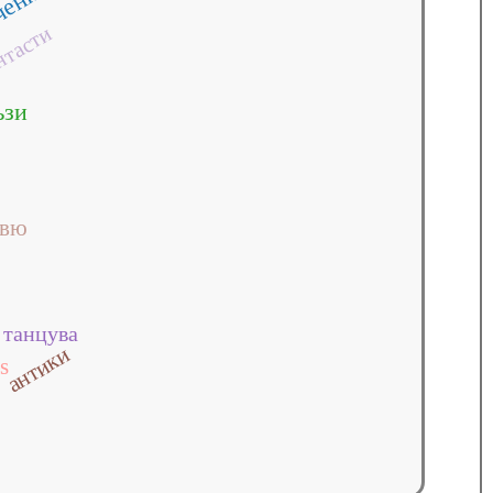
чени
нтасти
ъзи
рвю
танцува
антики
s