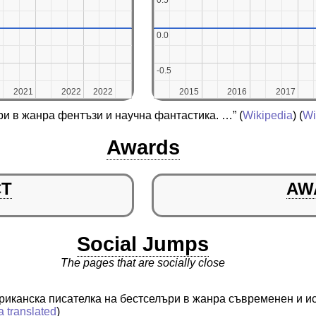
0.5
0.5
0.0
0.0
-0.5
-0.5
2021
2021
2022
2022
2022
2022
2015
2015
2016
2016
2017
2017
ри в жанра фентъзи и научна фантастика. …”
(
Wikipedia
) (
Wi
Awards
CT
AW
Social Jumps
The pages that are socially close
риканска писателка на бестселъри в жанра съвременен и и
a translated
)