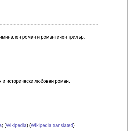
риминален роман и романтичен трилър.
н и исторически любовен роман,
a
) (
Wikipedia
) (
Wikipedia translated
)