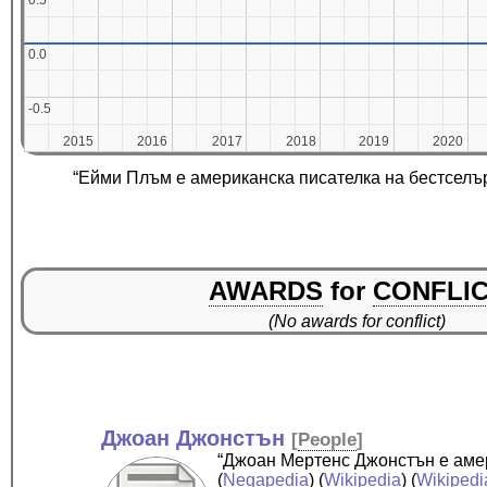
0.5
0.5
0.0
0.0
-0.5
-0.5
2015
2015
2016
2016
2017
2017
2018
2018
2019
2019
2020
2020
“Ейми Плъм е американска писателка на бестселъ
AWARDS
for
CONFLI
(No awards for conflict)
Джоан Джонстън
[
People
]
“Джоан Мертенс Джонстън е аме
(
Negapedia
) (
Wikipedia
) (
Wikipedi