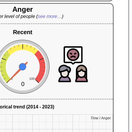
Anger
r level of people
(
see more…
)
Recent
0
100
0
orical trend (2014 - 2023)
Time / Anger
Time / Anger