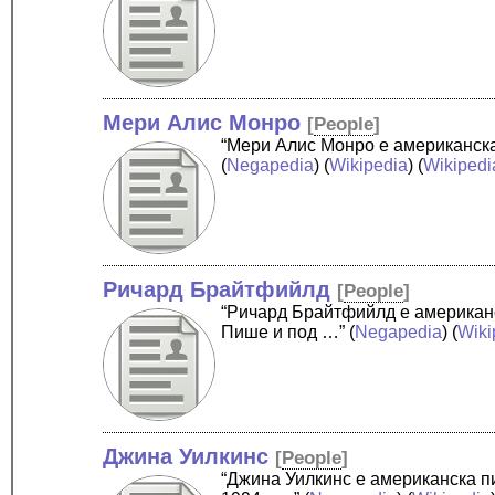
Мери Алис Монро
[
People
]
“Мери Алис Монро е американск
(
Negapedia
) (
Wikipedia
) (
Wikipedi
Ричард Брайтфийлд
[
People
]
“Ричард Брайтфийлд е американс
Пише и под …”
(
Negapedia
) (
Wiki
Джина Уилкинс
[
People
]
“Джина Уилкинс е американска п