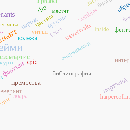
обре
alphabet
die
фа
zombies
местят
enants
цветана
бруклин
париж
генчева
neverwake
tours
inside
фент
енант
рк
уитън
колежа
американски
ейми
езсмъртие
инте
epic
курто
фантъзи
библиография
ма
портланд
премества
еверант
лоара
harpercollin
мите