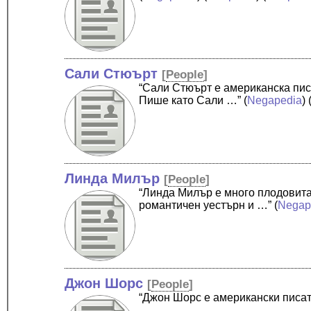
Сали Стюърт
[
People
]
“Сали Стюърт е американска пис
Пише като Сали …”
(
Negapedia
) 
Линда Милър
[
People
]
“Линда Милър е много плодовита
романтичен уестърн и …”
(
Negap
Джон Шорс
[
People
]
“Джон Шорс е американски писат