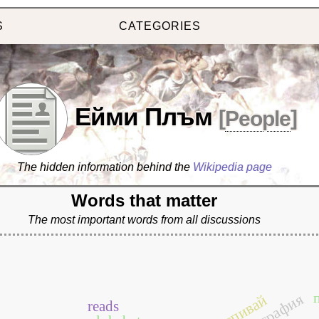
S
CATEGORIES
Ейми Плъм
[
People
]
The hidden information behind the
Wikipedia page
Words that matter
The most important words from all discussions
биография
заспивай
reads