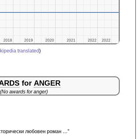
2018
2018
2019
2019
2020
2020
2021
2021
2022
2022
2022
2022
kipedia translated
)
ARDS
for
ANGER
(No awards for anger)
сторически любовен роман …”