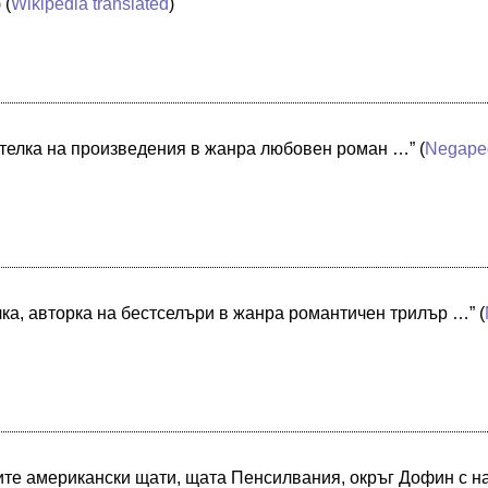
) (
Wikipedia translated
)
ателка на произведения в жанра любовен роман …”
(
Negape
лка, авторка на бестселъри в жанра романтичен трилър …”
(
те американски щати, щата Пенсилвания, окръг Дофин с на