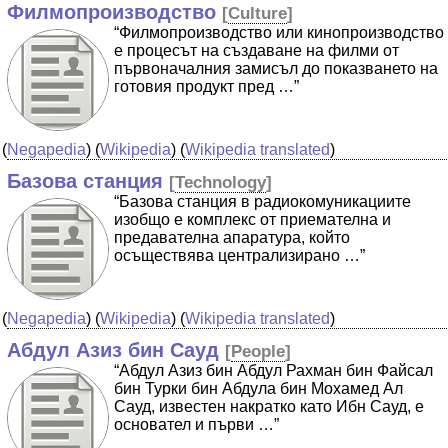
Филмопроизводство
[
Culture
]
“Филмопроизводство или кинопроизводство
е процесът на създаване на филми от
първоначалния замисъл до показването на
готовия продукт пред …”
(
Negapedia
) (
Wikipedia
) (
Wikipedia translated
)
Базова станция
[
Technology
]
“Базова станция в радиокомуникациите
изобщо е комплекс от приемателна и
предавателна апаратура, който
осъществява централизирано …”
(
Negapedia
) (
Wikipedia
) (
Wikipedia translated
)
Абдул Азиз бин Сауд
[
People
]
“Абдул Азиз бин Абдул Рахман бин Файсал
бин Турки бин Абдула бин Мохамед Ал
Сауд, известен накратко като Ибн Сауд, е
основател и първи …”