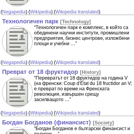
(
Negapedia
) (
Wikipedia
) (
Wikipedia translated
)
Технологичен парк
[
Technology
]
“Технологичен парк е комплекс, в който са
обединени научни институти, промишлени
предприятия, бизнес центрове, изложбени
площи и учебни …”
(
Negapedia
) (
Wikipedia
) (
Wikipedia translated
)
Преврат от 18 фруктидор
[
History
]
“Перевратът от 18 фруктидор на година V
(на френски: Coup d'État du 18 fructidor an V;
е преврат по време на Френската
революция, извършен срещу
засилващото …”
(
Negapedia
) (
Wikipedia
) (
Wikipedia translated
)
Богдан Богданов (финансист)
[
Society
]
“Богдан Богданов е български финансист и
политик …”