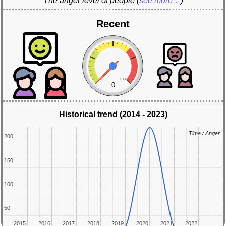
The anger level of people
(
see more…
)
Recent
0
100
0
Historical trend (2014 - 2023)
Time / Anger
Time / Anger
200
200
150
150
100
100
50
50
2015
2015
2016
2016
2017
2017
2018
2018
2019
2019
2020
2020
2021
2021
2022
2022