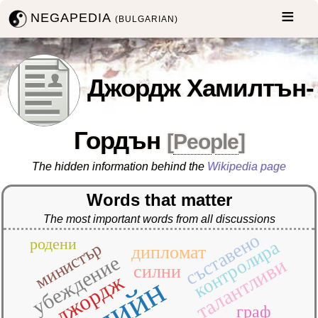
NEGAPEDIA
(BULGARIAN)
Джордж Хамилтън-
Гордън
[
People
]
The hidden information behind the
Wikipedia page
Words that matter
The most important words from all discussions
съставено
родени
контролира
министър
дипломат
убеждение
талантливи
силни
джордж
граф