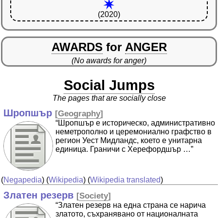
(2020)
AWARDS
for
ANGER
(No awards for anger)
Social Jumps
The pages that are socially close
Шропшър
[
Geography
]
“Шропшър е историческо, административно
неметрополно и церемониално графство в
регион Уест Мидландс, което е унитарна
единица. Граничи с Херефордшър …”
(
Negapedia
) (
Wikipedia
) (
Wikipedia translated
)
Златен резерв
[
Society
]
“Златен резерв на една страна се нарича
златото, съхранявано от националната