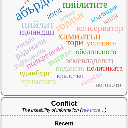
абърдийн
пийлитите
коалиция
лорд
война
гордън
влиза
пийлит
консерватор
ирландци
хамилтън
лондон
радикали
тори
усилията
подкрепена
държавник
вигите
обединеното
земевладелец
политиката
падането
единбург
напуска
кралство
кримската
неговото
Conflict
The instability of information
(
see more…
)
Recent