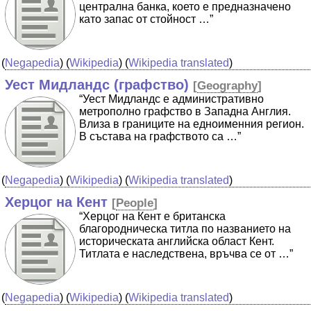
централна банка, което е предназначено
като запас от стойност …”
(
Negapedia
) (
Wikipedia
) (
Wikipedia translated
)
Уест Мидландс (графство)
[
Geography
]
“Уест Мидландс е административно
метрополно графство в Западна Англия.
Влиза в границите на едноименния регион.
В състава на графството са …”
(
Negapedia
) (
Wikipedia
) (
Wikipedia translated
)
Херцог на Кент
[
People
]
“Херцог на Кент е британска
благородническа титла по названието на
историческата английска област Кент.
Титлата е наследствена, връчва се от …”
(
Negapedia
) (
Wikipedia
) (
Wikipedia translated
)