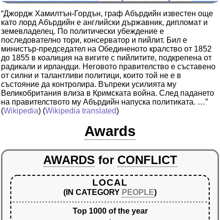
“Джордж Хамилтън-Гордън, граф Абърдийн известен още
като лорд Абърдийн е английски държавник, дипломат и
земевладелец. По политически убеждение е
последователно тори, консерватор и пийлит. Бил е
министър-председател на Обединеното кралство от 1852
до 1855 в коалиция на вигите с пийлитите, подкрепена от
радикали и ирландци. Неговото правителство е съставено
от силни и талантливи политици, които той не е в
състояние да контролира. Въпреки усилията му
Великобритания влиза в Кримската война. След падането
на правителството му Абърдийн напуска политиката. …”
(
Wikipedia
) (
Wikipedia translated
)
Awards
AWARDS
for
CONFLICT
LOCAL
(IN CATEGORY
PEOPLE
)
Top 1000 of the year