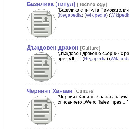
Базилика (титул)
[
Technology
]
“Базилика е титул в Римокатолич
(
Negapedia
) (
Wikipedia
) (
Wikipedi
Дъждовен дракон
[
Culture
]
“Дъждовен дракон е сборник с ра
през VІІ …”
(
Negapedia
) (
Wikipedi
Черният Ханаан
[
Culture
]
“Черният Ханаан е разказ на ужас
списанието „Weird Tales“ през …”