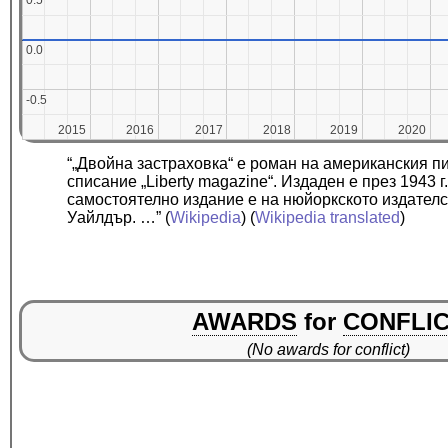
0.5
0.5
0.0
0.0
-0.5
-0.5
2015
2015
2016
2016
2017
2017
2018
2018
2019
2019
2020
2020
“„Двойна застраховка“ е роман на американския п
списание „Liberty magazine“. Издаден е през 1943 г
самостоятелно издание е на нюйоркското издателс
Уайлдър. …”
(
Wikipedia
) (
Wikipedia translated
)
AWARDS
for
CONFLI
(No awards for conflict)