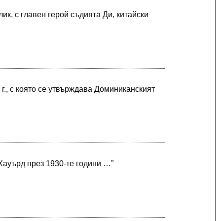
к, с главен герой съдията Ди, китайски
6 г., с която се утвърждава Доминиканският
 Хауърд през 1930-те години …”