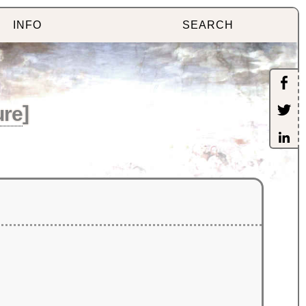
INFO
SEARCH
ure
]