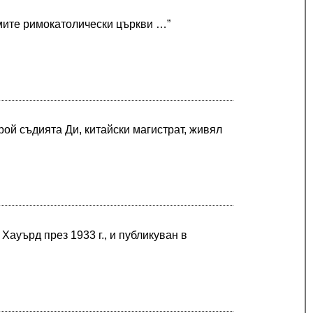
имите римокатолически църкви …”
рой съдията Ди, китайски магистрат, живял
 Хауърд през 1933 г., и публикуван в