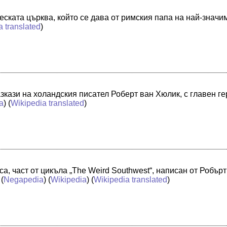
еската църква, който се дава от римския папа на най-знач
a translated
)
зкази на холандския писател Роберт ван Хюлик, с главен ге
a
) (
Wikipedia translated
)
а, част от цикъла „The Weird Southwest“, написан от Робърт
(
Negapedia
) (
Wikipedia
) (
Wikipedia translated
)