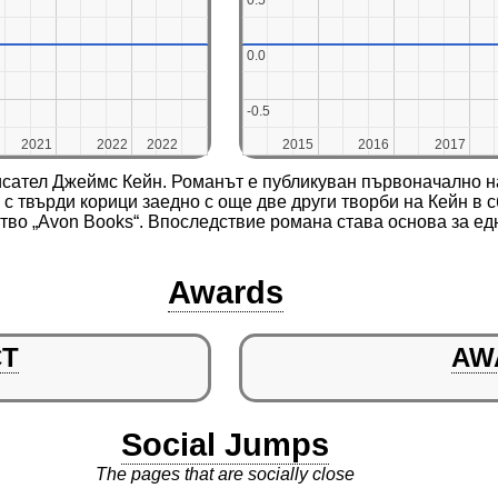
0.5
0.5
0.0
0.0
-0.5
-0.5
2021
2021
2022
2022
2022
2022
2015
2015
2016
2016
2017
2017
исател Джеймс Кейн. Романът е публикуван първоначално на 
. с твърди корици заедно с още две други творби на Кейн в с
тво „Avon Books“. Впоследствие романа става основа за ед
Awards
CT
AW
Social Jumps
The pages that are socially close