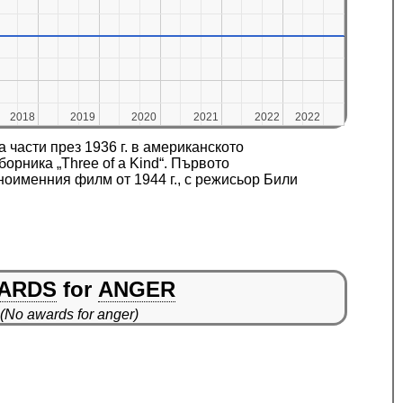
2018
2018
2019
2019
2020
2020
2021
2021
2022
2022
2022
2022
части през 1936 г. в американското
борника „Three of a Kind“. Първото
ноименния филм от 1944 г., с режисьор Били
ARDS
for
ANGER
(No awards for anger)