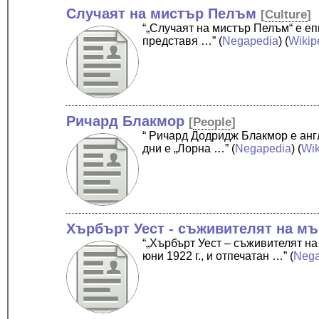
Случаят на мистър Пелъм
[
Culture
]
“„Случаят на мистър Пелъм“ е е
представя …”
(
Negapedia
) (
Wikip
Ричард Блакмор
[
People
]
“ Ричард Додридж Блакмор е англ
дни е „Лорна …”
(
Negapedia
) (
Wik
Хърбърт Уест - съживителят на мъ
“„Хърбърт Уест – съживителят н
юни 1922 г., и отпечатан …”
(
Nega