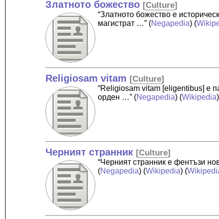
Златното божество
[
Culture
]
“Златното божество е историческ
магистрат …”
(
Negapedia
) (
Wikip
Religiosam vitam
[
Culture
]
“Religiosam vitam [eligentibus] 
орден …”
(
Negapedia
) (
Wikipedia
Черният странник
[
Culture
]
“Черният странник е фентъзи нов
(
Negapedia
) (
Wikipedia
) (
Wikipedi