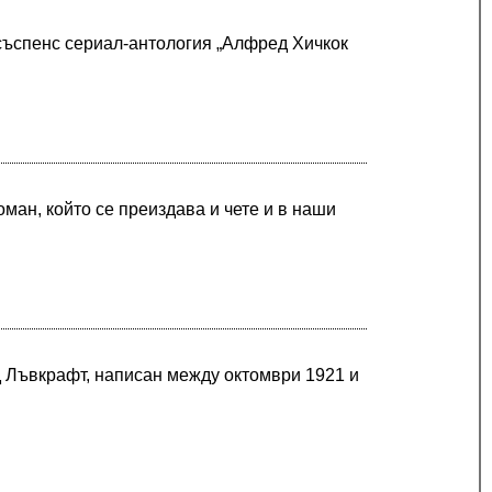
 съспенс сериал-антология „Алфред Хичкок
ман, който се преиздава и чете и в наши
д Лъвкрафт, написан между октомври 1921 и