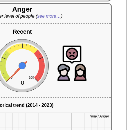
Anger
r level of people
(
see more…
)
Recent
0
100
0
orical trend (2014 - 2023)
Time / Anger
Time / Anger