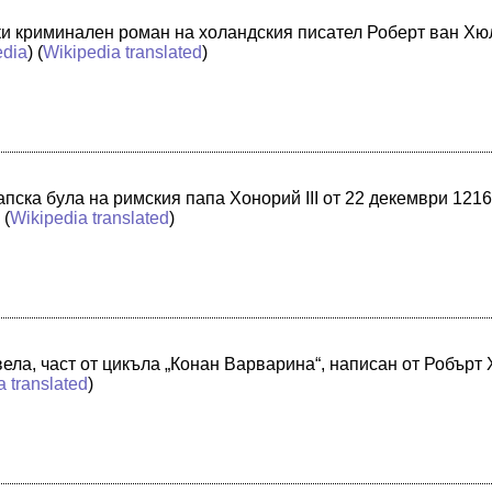
и криминален роман на холандския писател Роберт ван Хюли
edia
) (
Wikipedia translated
)
е папска була на римския папа Хонорий III от 22 декември 121
) (
Wikipedia translated
)
ела, част от цикъла „Конан Варварина“, написан от Робърт
a translated
)