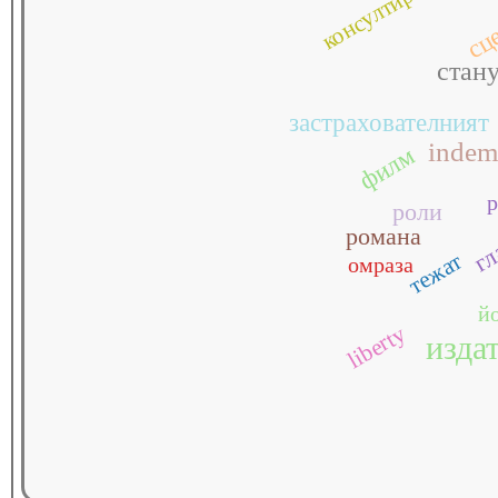
консултира
сц
стан
застрахователният
indem
филм
роли
гл
романа
тежат
омраза
й
liberty
изда