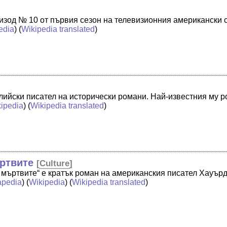
пизод № 10 от първия сезон на телевизионния американски
edia
) (
Wikipedia translated
)
ийски писател на исторически романи. Най-известния му ро
ipedia
) (
Wikipedia translated
)
ртвите
[
Culture
]
а мъртвите“ е кратък роман на американския писател Хауър
pedia
) (
Wikipedia
) (
Wikipedia translated
)