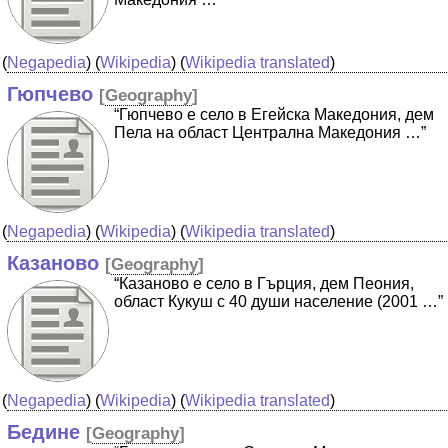
(
Negapedia
) (
Wikipedia
) (
Wikipedia translated
)
Гюпчево
[
Geography
]
“Гюпчево е село в Егейска Македония, дем
Пела на област Централна Македония …”
(
Negapedia
) (
Wikipedia
) (
Wikipedia translated
)
Казаново
[
Geography
]
“Казаново е село в Гърция, дем Пеония,
област Кукуш с 40 души население (2001 …”
(
Negapedia
) (
Wikipedia
) (
Wikipedia translated
)
Бедине
[
Geography
]