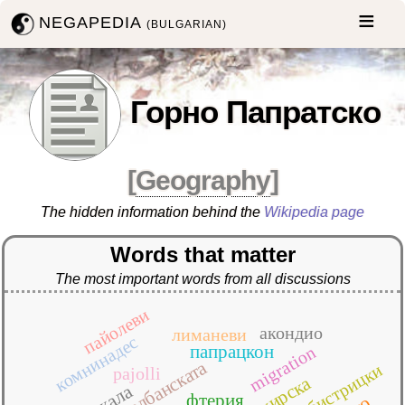
NEGAPEDIA
(BULGARIAN)
Горно Папратско
[
Geography
]
The hidden information behind the
Wikipedia page
Words that matter
The most important words from all discussions
пайолеви
акондио
лиманеви
комнинадес
папрацкон
migration
албанската
бистрицки
pajolli
махала
фтерия