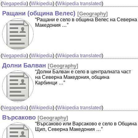
(
Negapedia
) (
Wikipedia
) (
Wikipedia translated
)
Ращани (община Велес)
[
Geography
]
“Ращани е село в община Велес на Северна
Македония …”
(
Negapedia
) (
Wikipedia
) (
Wikipedia translated
)
Долни Балван
[
Geography
]
“Долни Балван е село в централната част
на Северна Македония, община
Карбинци …”
(
Negapedia
) (
Wikipedia
) (
Wikipedia translated
)
Върсаково
[
Geography
]
“Върсаково или Варсаково е село в Община
Щип, Северна Македония …”