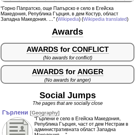
“Горно Па̀пратско, още Папърско е село в Егейска
Македония, Република Гърция, в дем Костур, област
Западна Македония. …”
(
Wikipedia
) (
Wikipedia translated
)
Awards
AWARDS
for
CONFLICT
(No awards for conflict)
AWARDS
for
ANGER
(No awards for anger)
Social Jumps
The pages that are socially close
Гърлени
[
Geography
]
“Гъ̀рлени е село в Егейска Македония,
Република Гърция, част от дем Нестрам в
административната област Западна
Македония …”