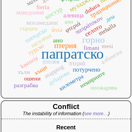
мухаджирска
традиционно
dubara
fteria
костур
македония
алевица
дем
παπράτσκον
ano
мохамедани
φτεριά
mehalla
селото
гърция
άνω
папърско
населена
горно
ано
птерия
турско
mesi
limani
папратско
албански
kastoria
птелея
πτεριά
mapping
къщи
потурчено
хълм
дубарови
немирните
километра
ошени
разграбва
опожарява
Conflict
The instability of information
(
see more…
)
Recent