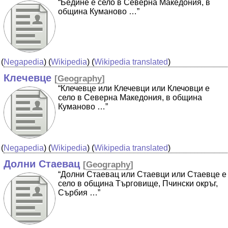
“Бедине е село в Северна Македония, в
община Куманово …”
(
Negapedia
) (
Wikipedia
) (
Wikipedia translated
)
Клечевце
[
Geography
]
“Клечевце или Клечевци или Клечовци е
село в Северна Македония, в община
Куманово …”
(
Negapedia
) (
Wikipedia
) (
Wikipedia translated
)
Долни Стаевац
[
Geography
]
“Долни Стаевац или Стаевци или Стаевце е
село в община Търговище, Пчински окръг,
Сърбия …”