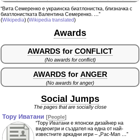
“Вита Семеренко е украинска биатлонистка, близначка с
биатлонистката Валентина Семеренко. …”
(
Wikipedia
) (
Wikipedia translated
)
Awards
AWARDS
for
CONFLICT
(No awards for conflict)
AWARDS
for
ANGER
(No awards for anger)
Social Jumps
The pages that are socially close
Тору Иватани
[
People
]
“Тору Иватани е японски дизайнер на
видеоигри и създател на една от най-
известните аркадни игри – „Pac-Man …”