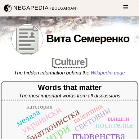
NEGAPEDIA
(BULGARIAN)
Вита Семеренко
[
Culture
]
The hidden information behind the
Wikipedia page
Words that matter
The most important words from all discussions
валентина
категория
украински
световни
биатлонистка
медала
външни
носителка
игри
първенства