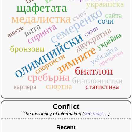
украинска
щафетата
семеренко
съюз
сайта
медалистка
сочи
спринта
вита
суми
вижте
двукратна
олимпийски
украйна
зимните
уебсайта
бронзови
препратки
спортисти
биатлон
сребърна
биатлонистки
спортна
статистика
кариера
Conflict
The instability of information
(
see more…
)
Recent