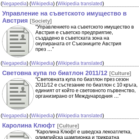
(
Negapedia
) (
Wikipedia
) (
Wikipedia translated
)
Управление на съветското имущество в
Австрия
[
Society
]
“Управлението на съветското имущество в
Австрия е съветско предприятие,
създадено в съветската зона на
окупираната от Съюзниците Австрия
през …”
(
Negapedia
) (
Wikipedia
) (
Wikipedia translated
)
Световна купа по биатлон 2011/12
[
Culture
]
“Световната купа по биатлон през сезон
2011/12 е състезание по биатлон с 10 кръга,
единият от който е световното първенство,
организирано от Международния …”
(
Negapedia
) (
Wikipedia
) (
Wikipedia translated
)
Каролина Клюфт
[
Culture
]
“Каролина Клюфт е шведска лекоатлетка,
олимпийска шампионка и трикратна