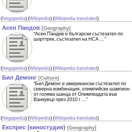
(
Negapedia
) (
Wikipedia
) (
Wikipedia translated
)
Асен Пандов
[
Geography
]
“Асен Пандов е български състезател по
шорттрек, състезател на НСА …”
(
Negapedia
) (
Wikipedia
) (
Wikipedia translated
)
Бил Демонг
[
Culture
]
“Бил Демонг е американски състезател по
северна комбинация, олимпийски шампион
от голяма шанца от Олимпиадата във
Ванкувър през 2010 г …”
(
Negapedia
) (
Wikipedia
) (
Wikipedia translated
)
Експрес (киностудия)
[
Geography
]