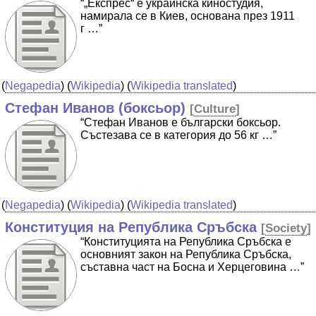
“„Експрес“ е украинска киностудия,
намирала се в Киев, основана през 1911
г …”
(
Negapedia
) (
Wikipedia
) (
Wikipedia translated
)
Стефан Иванов (боксьор)
[
Culture
]
“Стефан Иванов е български боксьор.
Състезава се в категория до 56 кг …”
(
Negapedia
) (
Wikipedia
) (
Wikipedia translated
)
Конституция на Република Сръбска
[
Society
]
“Конституцията на Република Сръбска е
основният закон на Република Сръбска,
съставна част на Босна и Херцеговина …”