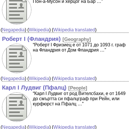
Пон-а-Мусон и херцог на Бар …”
(
Negapedia
) (
Wikipedia
) (
Wikipedia translated
)
Роберт I (Фландрия)
[
Geography
]
“Роберт I Фризиец е от 1071 до 1093 г. граф
на Фландрия от Дом Фландрия …”
(
Negapedia
) (
Wikipedia
) (
Wikipedia translated
)
Карл I Лудвиг (Пфалц)
[
People
]
“Карл I Лудвиг от род Вителсбахи, е от 1649
до смъртта си пфалцграф при Рейн, или
курфюрст на Пфалц …”
(
Negapedia
) (
Wikipedia
) (
Wikipedia translated
)