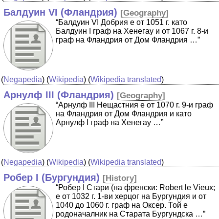
Балдуин VI (Фландрия)
[
Geography
]
“Балдуин VI Добрия е от 1051 г. като
Балдуин I граф на Хенегау и от 1067 г. 8-и
граф на Фландрия от Дом Фландрия …”
(
Negapedia
) (
Wikipedia
) (
Wikipedia translated
)
Арнулф III (Фландрия)
[
Geography
]
“Арнулф III Нещастния е от 1070 г. 9-и граф
на Фландрия от Дом Фландрия и като
Арнулф I граф на Хенегау …”
(
Negapedia
) (
Wikipedia
) (
Wikipedia translated
)
Робер I (Бургундия)
[
History
]
“Робер I Стари (на френски: Robert le Vieux;
е от 1032 г. 1-ви херцог на Бургундия и от
1040 до 1060 г. граф на Оксер. Той е
родоначалник на Старата Бургундска …”