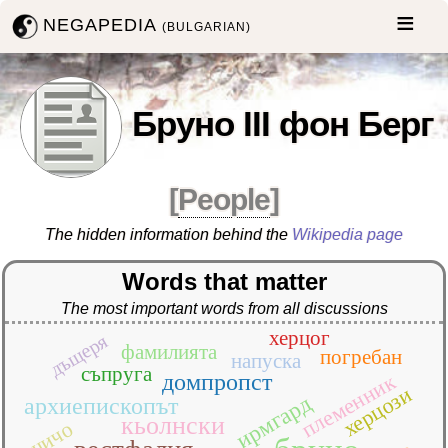
NEGAPEDIA
(BULGARIAN)
Бруно III фон Берг
[
People
]
The hidden information behind the
Wikipedia page
Words that matter
The most important words from all discussions
херцог
дъщеря
фамилията
погребан
напуска
съпруга
племенник
домпропст
херцози
ирмгард
архиепископът
кьолнски
чичо