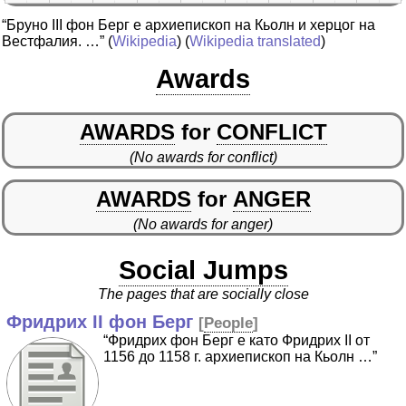
“Бруно III фон Берг е архиепископ на Кьолн и херцог на
Вестфалия. …”
(
Wikipedia
) (
Wikipedia translated
)
Awards
AWARDS
for
CONFLICT
(No awards for conflict)
AWARDS
for
ANGER
(No awards for anger)
Social Jumps
The pages that are socially close
Фридрих II фон Берг
[
People
]
“Фридрих фон Берг е като Фридрих II от
1156 до 1158 г. архиепископ на Кьолн …”