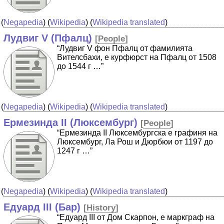
(
Negapedia
) (
Wikipedia
) (
Wikipedia translated
)
Лудвиг V (Пфалц)
[
People
]
“Лудвиг V фон Пфалц от фамилията
Вителсбахи, е курфюрст на Пфалц от 1508
до 1544 г …”
(
Negapedia
) (
Wikipedia
) (
Wikipedia translated
)
Ермезинда II (Люксембург)
[
People
]
“Ермезинда II Люксембургска е графиня на
Люксембург, Ла Рош и Дюрбюи от 1197 до
1247 г …”
(
Negapedia
) (
Wikipedia
) (
Wikipedia translated
)
Едуард III (Бар)
[
History
]
“Едуард III от Дом Скарпон, е маркграф на