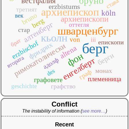
бруно
вестфалия
става
erzbistums
третият
архиепископ
köln
bruno
век
архиепископи
berg
алтенберг
оттегля
шварценбург
стар
кьолн
von
iii
брат
епископи
erzbischof
берг
фридрих
римокатолически
altena
фон
берги
втората
енгелберт
адолф
монах
des
граф
племенница
графовете
geschichte
графство
Conflict
The instability of information
(
see more…
)
Recent