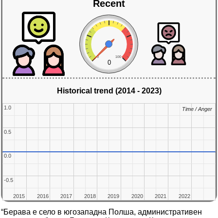
Recent
0
100
0
Historical trend (2014 - 2023)
1.0
1.0
Time / Anger
Time / Anger
0.5
0.5
0.0
0.0
-0.5
-0.5
2015
2015
2016
2016
2017
2017
2018
2018
2019
2019
2020
2020
2021
2021
2022
2022
“Берава е село в югозападна Полша, административен