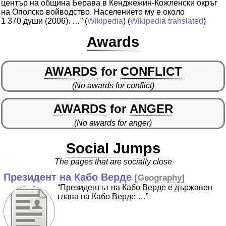
център на община Берава в Кенджежин-Кожленски окръг
на Ополско войводство. Населението му е около
1 370 души (2006). …”
(
Wikipedia
) (
Wikipedia translated
)
Awards
AWARDS
for
CONFLICT
(No awards for conflict)
AWARDS
for
ANGER
(No awards for anger)
Social Jumps
The pages that are socially close
Президент на Кабо Верде
[
Geography
]
“Президентът на Кабо Верде е държавен
глава на Кабо Верде …”