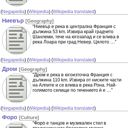
(
Negapedia
) (
Wikipedia
) (
Wikipedia translated
)
Ниевър
[
Geography
]
“Ниевър е река в централна Франция с
дължина 53 km. Извира край градчето
Шанлеми, тече на югозапад и се влива в
река Лоара при град Невер. Цялото …”
(
Negapedia
) (
Wikipedia
) (
Wikipedia translated
)
Дром
[
Geography
]
“Дром е река в югоизточна Франция с
дължина 110 km. Извира от ниските части
на Алпите и се влива в река Рона. Най-
голямото селище по течението ѝ е …”
(
Negapedia
) (
Wikipedia
) (
Wikipedia translated
)
Форо
[
Culture
]
“Форо̀ е танцов и музикален стил в