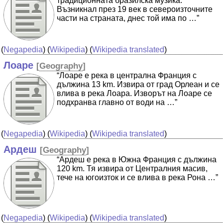
традиционната бразилска музика.
Възникнал през 19 век в североизточните
части на страната, днес той има по …”
(
Negapedia
) (
Wikipedia
) (
Wikipedia translated
)
Лоаре
[
Geography
]
“Лоаре е река в централна Франция с
дължина 13 km. Извира от град Орлеан и се
влива в река Лоара. Изворът на Лоаре се
подхранва главно от води на …”
(
Negapedia
) (
Wikipedia
) (
Wikipedia translated
)
Ардеш
[
Geography
]
“Ардеш е река в Южна Франция с дължина
120 km. Тя извира от Централния масив,
тече на югоизток и се влива в река Рона …”
(
Negapedia
) (
Wikipedia
) (
Wikipedia translated
)