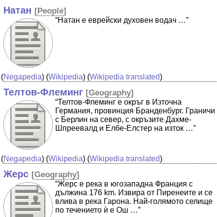
Натан
[
People
]
“Натан е еврейски духовен водач …”
(
Negapedia
) (
Wikipedia
) (
Wikipedia translated
)
Телтов-Флеминг
[
Geography
]
“Телтов-Флеминг е окръг в Източна
Германия, провинция Бранденбург. Граничи
с Берлин на север, с окръзите Дахме-
Шпреевалд и Елбе-Елстер на изток …”
(
Negapedia
) (
Wikipedia
) (
Wikipedia translated
)
Жерс
[
Geography
]
“Жерс е река в югозападна Франция с
дължина 176 km. Извира от Пиренеите и се
влива в река Гарона. Най-голямото селище
по течението ѝ е Ош …”