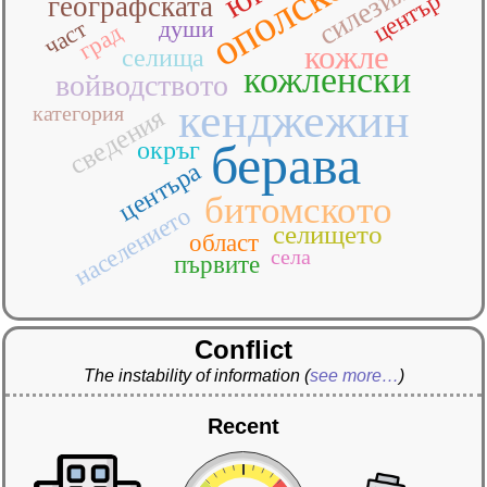
ополско
силезия
център
географската
част
души
град
кожле
селища
кожленски
войводството
кенджежин
категория
сведения
берава
окръг
центъра
битомското
населението
селището
област
села
първите
Conflict
The instability of information
(
see more…
)
Recent