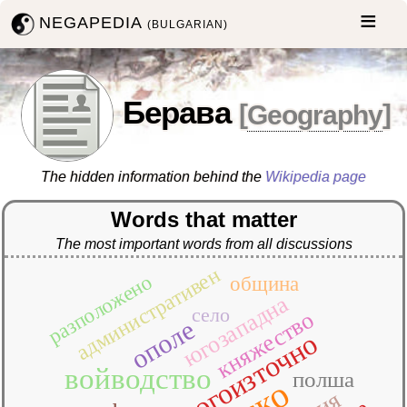
NEGAPEDIA
(BULGARIAN)
Берава
[
Geography
]
The hidden information behind the
Wikipedia page
Words that matter
The most important words from all discussions
административен
разположено
община
югозападна
село
княжество
ополе
югоизточно
войводство
полша