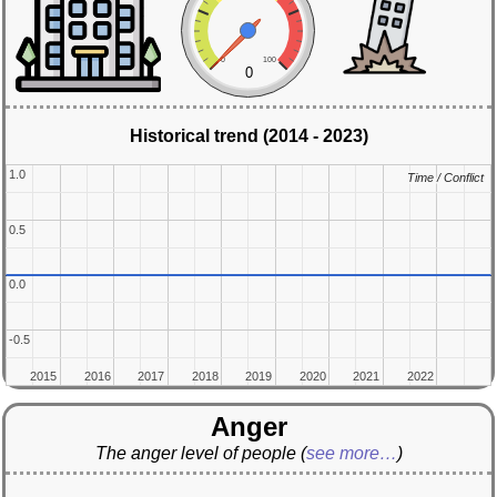
0
100
0
Historical trend (2014 - 2023)
1.0
1.0
Time / Conflict
Time / Conflict
0.5
0.5
0.0
0.0
-0.5
-0.5
2015
2015
2016
2016
2017
2017
2018
2018
2019
2019
2020
2020
2021
2021
2022
2022
Anger
The anger level of people
(
see more…
)