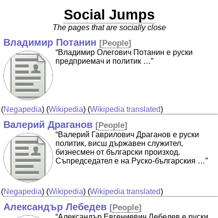
Social Jumps
The pages that are socially close
Владимир Потанин
[
People
]
“Владимир Олегович Потанин е руски
предприемач и политик …”
(
Negapedia
) (
Wikipedia
) (
Wikipedia translated
)
Валерий Драганов
[
People
]
“Валерий Гаврилович Драганов е руски
политик, висш държавен служител,
бизнесмен от български произход.
Съпредседател е на Руско-българския …”
(
Negapedia
) (
Wikipedia
) (
Wikipedia translated
)
Александър Лебедев
[
People
]
“Александър Евгениевич Лебедев е руски