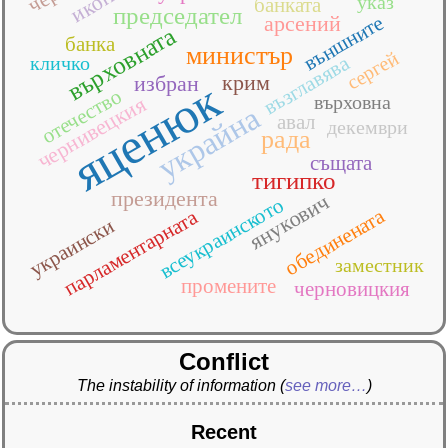
указ
банката
председател
външните
арсений
върховната
банка
министър
сергей
възглавява
кличко
крим
избран
яценюк
отечество
върховна
чернивецкия
украйна
авал
декември
рада
същата
тигипко
президента
янукович
всеукраинското
обединената
парламентарната
украински
заместник
промените
черновицкия
Conflict
The instability of information
(
see more…
)
Recent