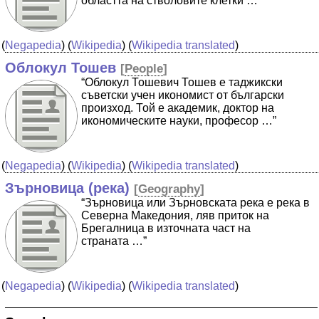
областта на стволовите клетки …”
(
Negapedia
) (
Wikipedia
) (
Wikipedia translated
)
Облокул Тошев
[
People
]
“Облокул Тошевич Тошев е таджикски
съветски учен икономист от български
произход. Той е академик, доктор на
икономическите науки, професор …”
(
Negapedia
) (
Wikipedia
) (
Wikipedia translated
)
Зърновица (река)
[
Geography
]
“Зърновица или Зърновската река е река в
Северна Македония, ляв приток на
Брегалница в източната част на
страната …”
(
Negapedia
) (
Wikipedia
) (
Wikipedia translated
)