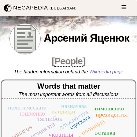
NEGAPEDIA
(BULGARIAN)
Арсений Яценюк
[
People
]
The hidden information behind the
Wikipedia page
Words that matter
The most important words from all discussions
назначава
политическата
тимошенко
кандидат
длъжността
юшченко
президентът
одеската
тягнибок
опозиция
икономиката
чернивци
оставка
украины