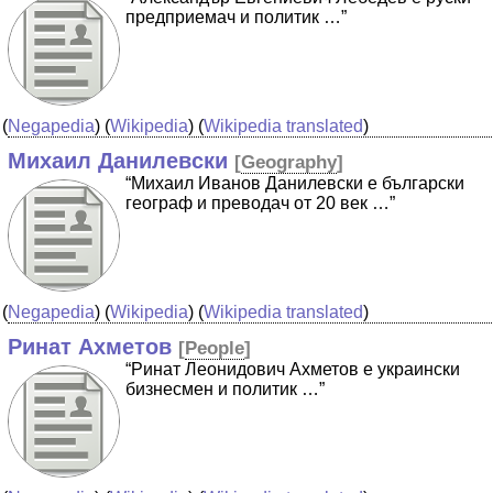
предприемач и политик …”
(
Negapedia
) (
Wikipedia
) (
Wikipedia translated
)
Михаил Данилевски
[
Geography
]
“Михаил Иванов Данилевски е български
географ и преводач от 20 век …”
(
Negapedia
) (
Wikipedia
) (
Wikipedia translated
)
Ринат Ахметов
[
People
]
“Ринат Леонидович Ахметов е украински
бизнесмен и политик …”