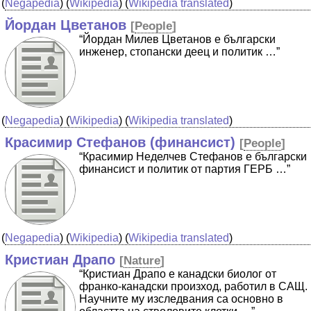
(
Negapedia
) (
Wikipedia
) (
Wikipedia translated
)
Йордан Цветанов
[
People
]
“Йордан Милев Цветанов е български
инженер, стопански деец и политик …”
(
Negapedia
) (
Wikipedia
) (
Wikipedia translated
)
Красимир Стефанов (финансист)
[
People
]
“Красимир Неделчев Стефанов е български
финансист и политик от партия ГЕРБ …”
(
Negapedia
) (
Wikipedia
) (
Wikipedia translated
)
Кристиан Драпо
[
Nature
]
“Кристиан Драпо е канадски биолог от
франко-канадски произход, работил в САЩ.
Научните му изследвания са основно в