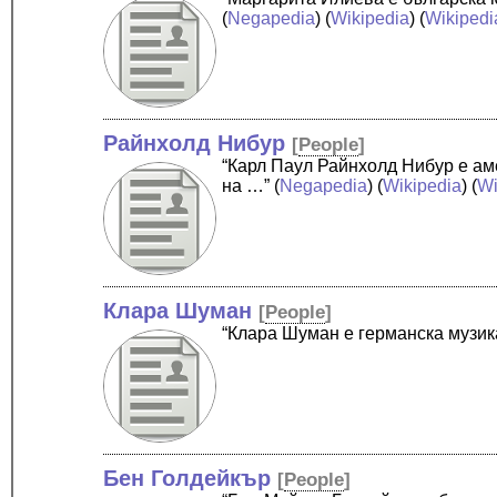
(
Negapedia
) (
Wikipedia
) (
Wikipedi
Райнхолд Нибур
[
People
]
“Карл Паул Райнхолд Нибур е аме
на …”
(
Negapedia
) (
Wikipedia
) (
Wi
Клара Шуман
[
People
]
“Клара Шуман е германска музик
Бен Голдейкър
[
People
]