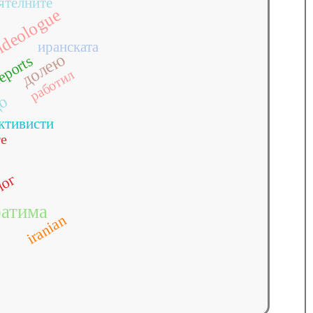
ятелните
ideologue
c
иранската
долею
eports
и
работил
що
ктивисти
те
лог
атима
iranian