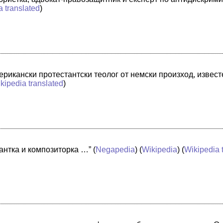
a translated
)
рикански протестантски теолог от немски произход, извест
kipedia translated
)
антка и композиторка …”
(
Negapedia
) (
Wikipedia
) (
Wikipedia 