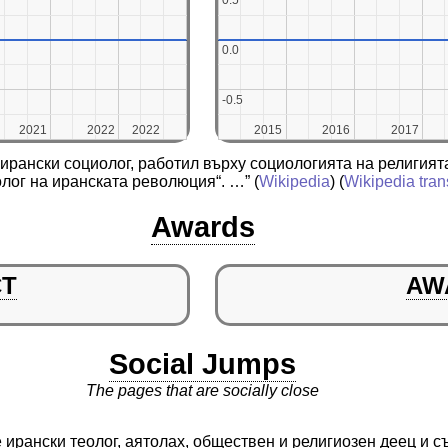
0.5
0.5
0.0
0.0
-0.5
-0.5
2021
2021
2022
2022
2022
2022
2015
2015
2016
2016
2017
2017
ирански социолог, работил върху социологията на религията
олог на иранската революция“. …”
(
Wikipedia
) (
Wikipedia tran
Awards
CT
AW
Social Jumps
The pages that are socially close
 ирански теолог, аятолах, обществен и религиозен деец и 