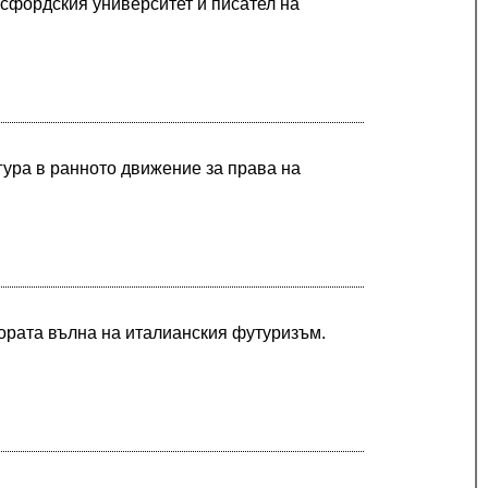
ксфордския университет и писател на
гура в ранното движение за права на
тората вълна на италианския футуризъм.