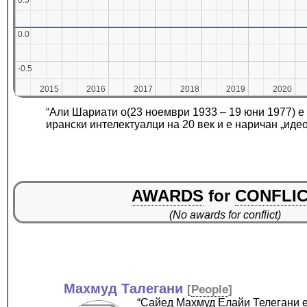
0.5
0.5
0.0
0.0
-0.5
-0.5
2015
2015
2016
2016
2017
2017
2018
2018
2019
2019
2020
2020
“Али Шариати о(23 ноември 1933 – 19 юни 1977) е 
ирански интелектуалци на 20 век и е наричан „иде
AWARDS
for
CONFLI
(No awards for conflict)
Махмуд Талегани
[
People
]
“Сайед Махмуд Елайи Телегани е