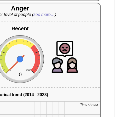
Anger
r level of people
(
see more…
)
Recent
0
100
0
orical trend (2014 - 2023)
Time / Anger
Time / Anger