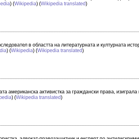
edia
) (
Wikipedia
) (
Wikipedia translated
)
следовател в областта на литературната и културната истор
dia
) (
Wikipedia
) (
Wikipedia translated
)
ата американска активистка за граждански права, изиграла
pedia
) (
Wikipedia translated
)
юристка, адвокат-правозащитник и експерт по антидискрим