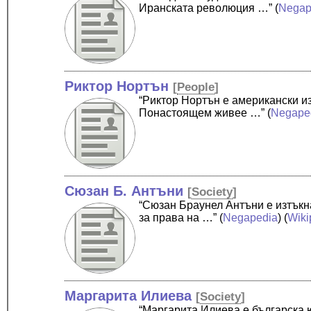
Иранската революция …”
(
Negap
Риктор Нортън
[
People
]
“Риктор Нортън е американски из
Понастоящем живее …”
(
Negape
Сюзан Б. Антъни
[
Society
]
“Сюзан Браунел Антъни е изтъкн
за права на …”
(
Negapedia
) (
Wiki
Маргарита Илиева
[
Society
]
“Маргарита Илиева е българска 