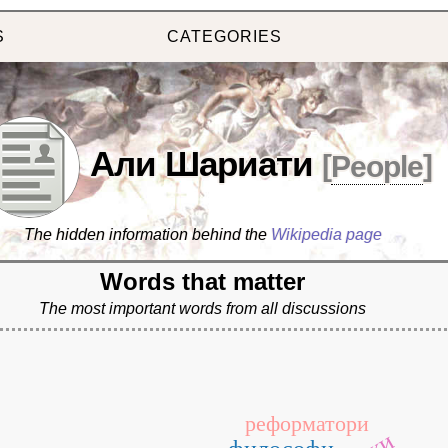
S
CATEGORIES
Али Шариати
[
People
]
The hidden information behind the
Wikipedia page
Words that matter
The most important words from all discussions
реформатори