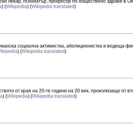
ски лекар, психиатър, професор по обществено здраве в О
a
) (
Wikipedia
) (
Wikipedia translated
)
иканска социална активистка, аболиционистка и водеща фи
ikipedia
) (
Wikipedia translated
)
твото от края на 20-те години на 20 век, произлизащо от в
ia
) (
Wikipedia
) (
Wikipedia translated
)