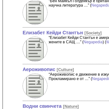
“Бен Майкъл Голдейкър е британ
научна литература …”
(
Negapedi
Елизабет Кейди Стантън
[
Society
]
“Елизабет Кейди Стантън е амер
жените в САЩ …”
(
Negapedia
) (
W
Аероживопис
[
Culture
]
“Аероживопис е движение в изкус
Прокламирано е от …”
(
Negaped
Водни свинчета
[
Nature
]