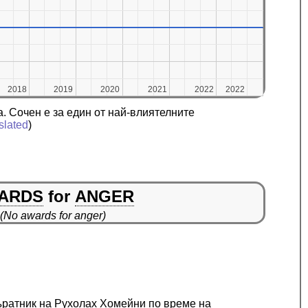
2018
2018
2019
2019
2020
2020
2021
2021
2022
2022
2022
2022
. Сочен е за един от най-влиятелните
slated
)
ARDS
for
ANGER
(No awards for anger)
съратник на Рухолах Хомейни по време на