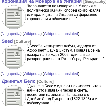
Коронация на монарха на Унгария
[
Geography
“Коронацията на монарха на Унгария е
политически обичай, според който кралят
или кралицата на Унгария са формално
короновани и обличани в …”
(
Negapedia
) (
Wikipedia
) (
Wikipedia translated
)
Seed
[
Culture
]
“„Seed“ е четвъртият албум, издаден от
Афро Келт Саунд Систъм. Появява се на
пазара на 25 март 2003 година и се
разпространява от Риъл Уърлд Рекърдс …”
(
Negapedia
) (
Wikipedia
) (
Wikipedia translated
)
Джингъл Белс
[
Culture
]
“Джингъл Белс е една от най-известните и
най-често изпявани песни в света,
посветени на зимата. Написана е от
Джеймс Лорд Пиърпонт (1822-1893) и е
публикувана …”