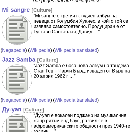
The pages that are socially close
Mi sangre
[
Culture
]
“Mi sangre е третият студиен албум на
певеца от Колумбия Хуанес, в който той се
изявява самостоятелно. Продуциран е от
Густаво Сантаолая, Давид …”
(
Negapedia
) (
Wikipedia
) (
Wikipedia translated
)
Jazz Samba
[
Culture
]
“Jazz Samba е боса нова албум на тандема
Стан Гец – Чарли Бърд, издаден от Върв на
20 април 1962 г …”
(
Negapedia
) (
Wikipedia
) (
Wikipedia translated
)
Ду-уап
[
Culture
]
“Ду-уап е вокален поджанр на музикалния
жанр ритъм енд блус, развил се в
афроамериканските общности през 1940-те
години …”