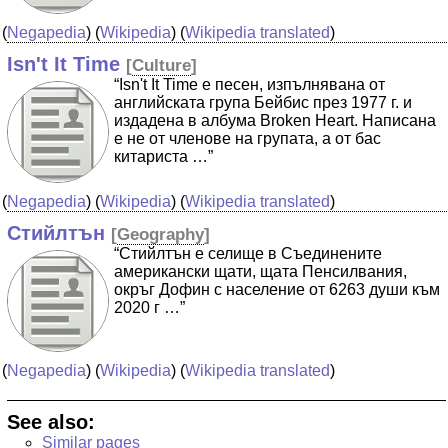
(
Negapedia
) (
Wikipedia
) (
Wikipedia translated
)
Isn't It Time
[
Culture
]
“Isn't It Time е песен, изпълнявана от
английската група Бейбис през 1977 г. и
издадена в албума Broken Heart. Написана
е не от членове на групата, а от бас
китариста …”
(
Negapedia
) (
Wikipedia
) (
Wikipedia translated
)
Стийлтън
[
Geography
]
“Стийлтън е селище в Съединените
американски щати, щата Пенсилвания,
окръг Дофин с население от 6263 души към
2020 г …”
(
Negapedia
) (
Wikipedia
) (
Wikipedia translated
)
See also:
Similar pages