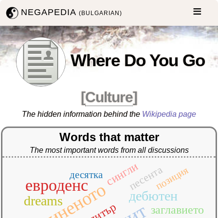
NEGAPEDIA
(BULGARIAN)
Where Do You Go
[
Culture
]
The hidden information behind the
Wikipedia page
Words that matter
The most important words from all discussions
сингли
песента
позиция
десятка
евроденс
обединеното
дебютен
dreams
хит
питър
заглавието