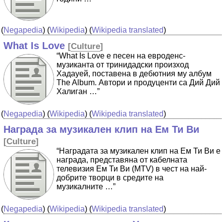
(
Negapedia
) (
Wikipedia
) (
Wikipedia translated
)
What Is Love
[
Culture
]
“What Is Love е песен на евроденс-
музиканта от тринидадски произход
Хадауей, поставена в дебютния му албум
The Album. Автори и продуценти са Дий Дий
Халиган …”
(
Negapedia
) (
Wikipedia
) (
Wikipedia translated
)
Награда за музикален клип на Ем Ти Ви
[
Culture
]
“Наградата за музикален клип на Ем Ти Ви е
награда, представяна от кабелната
телевизия Ем Ти Ви (MTV) в чест на най-
добрите творци в средите на
музикалните …”
(
Negapedia
) (
Wikipedia
) (
Wikipedia translated
)