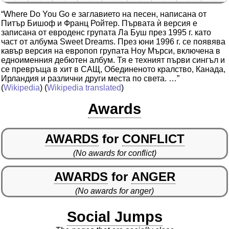
“Where Do You Go е заглавието на песен, написана от
Питър Бишоф и Франц Ройтер. Първата ѝ версия е
записана от евроденс групата Ла Буш през 1995 г. като
част от албума Sweet Dreams. През юни 1996 г. се появява
кавър версия на европоп групата Ноу Мърси, включена в
едноименния дебютен албум. Тя е техният първи сингъл и
се превръща в хит в САЩ, Обединеното кралство, Канада,
Ирландия и различни други места по света. …”
(
Wikipedia
) (
Wikipedia translated
)
Awards
AWARDS
for
CONFLICT
(No awards for conflict)
AWARDS
for
ANGER
(No awards for anger)
Social Jumps