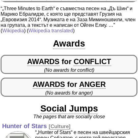
“„Three Minutes to Earth“ е съвместна песен на „Дъ Шин“ и
Марико Ебралидзе, с която ще представят Грузия на
„Евровизия 2014“. Музиката е на Заза Миминошвили, член
на групата, а текстът е написан от Ойген Елиу. …”
(
Wikipedia
) (
Wikipedia translated
)
Awards
AWARDS
for
CONFLICT
(No awards for conflict)
AWARDS
for
ANGER
(No awards for anger)
Social Jumps
The pages that are socially close
Hunter of Stars
[
Culture
]
“„Hunter of Stars“ е песен на швейцарския
певец Себалтер, с която той представя