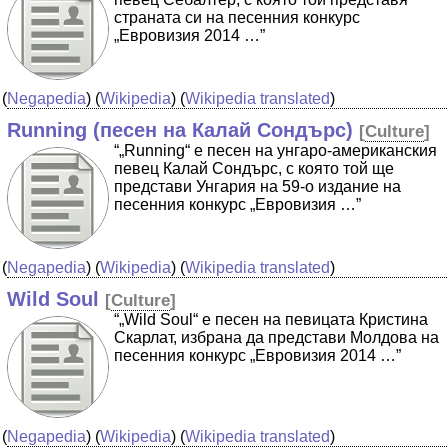
страната си на песенния конкурс
„Евровизия 2014 …”
(
Negapedia
) (
Wikipedia
) (
Wikipedia translated
)
Running (песен на Калай Сондърс)
[
Culture
]
“„Running“ е песен на унгаро-американския
певец Калай Сондърс, с която той ще
представи Унгария на 59-о издание на
песенния конкурс „Евровизия …”
(
Negapedia
) (
Wikipedia
) (
Wikipedia translated
)
Wild Soul
[
Culture
]
“„Wild Soul“ е песен на певицата Кристина
Скарлат, избрана да представи Молдова на
песенния конкурс „Евровизия 2014 …”
(
Negapedia
) (
Wikipedia
) (
Wikipedia translated
)