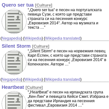
Quero ser tua
[
Culture
]
“„Quero ser tua“ е песен на португалската
певица Сузи, с която ще представи
страната си на песенния конкурс
„Евровизия 2014“. Автор на музиката и
текста …”
(
Negapedia
) (
Wikipedia
) (
Wikipedia translated
)
Silent Storm
[
Culture
]
“„Silent Storm“ е песен на норвежкия певец
Карл Еспен, с която ще представи страната
си на песенния конкурс „Евровизия 2014“ в
Копенхаген. Автори …”
(
Negapedia
) (
Wikipedia
) (
Wikipedia translated
)
Heartbeat
[
Culture
]
“„Heartbeat” е песен на ирландската група
„Кен-Лин“ и певицата Кейси Смит. Избрана е
да представи Ирландия на песенния
фестивал „Евровизия 2014 …”