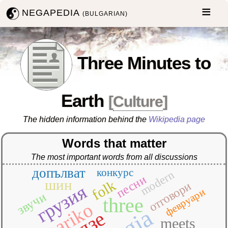
NEGAPEDIA
(BULGARIAN)
Three Minutes to
Earth
[
Culture
]
The hidden information behind the
Wikipedia page
Words that matter
The most important words from all discussions
допълват
конкурс
modern
песни
шин
folk
отговори
грузия
февруари
звучи
three
mariko
meets