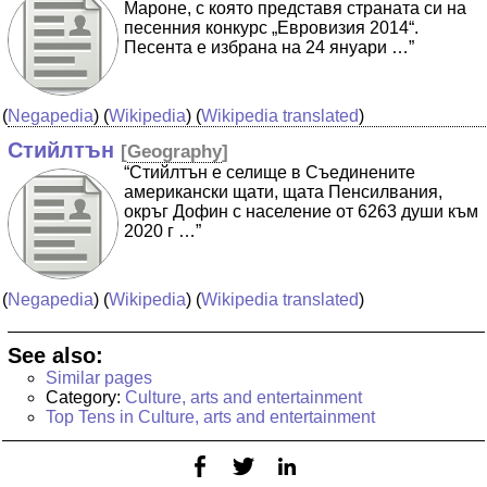
Мароне, с която представя страната си на
песенния конкурс „Евровизия 2014“.
Песента е избрана на 24 януари …”
(
Negapedia
) (
Wikipedia
) (
Wikipedia translated
)
Стийлтън
[
Geography
]
“Стийлтън е селище в Съединените
американски щати, щата Пенсилвания,
окръг Дофин с население от 6263 души към
2020 г …”
(
Negapedia
) (
Wikipedia
) (
Wikipedia translated
)
See also:
Similar pages
Category:
Culture, arts and entertainment
Top Tens in Culture, arts and entertainment