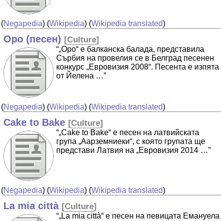
(
Negapedia
) (
Wikipedia
) (
Wikipedia translated
)
Оро (песен)
[
Culture
]
“„Оро“ е балканска балада, представила
Сърбия на провелия се в Белград песенен
конкурс „Евровизия 2008“. Песента е изпята
от Йелена …”
(
Negapedia
) (
Wikipedia
) (
Wikipedia translated
)
Cake to Bake
[
Culture
]
“„Cake to Bake“ е песен на латвийската
група „Аарземниеки“, с която групата ще
представи Латвия на „Евровизия 2014 …”
(
Negapedia
) (
Wikipedia
) (
Wikipedia translated
)
La mia città
[
Culture
]
“„La mia città“ е песен на певицата Емануела