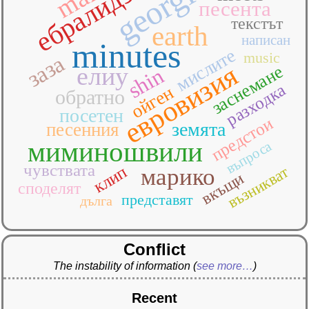
georgia
ебралидзе
песента
текстът
earth
написан
minutes
мислите
music
заза
евровизия
заснемане
елиу
shin
разходка
ойген
обратно
посетен
предстои
земята
песенния
миминошвили
въпроса
чувствата
клип
възникват
марико
вкъщи
споделят
представят
дълга
Conflict
The instability of information
(
see more…
)
Recent