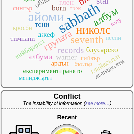
star
глен
sabbath
born
сингър
албум
трек
айоми
tony
тони
николс
кросби
групата
джеф
seventh
песни
тимпани
кийбордист
records
блусарско
глайксмън
албуми
warner
гийзър
дванадесети
ардън
бътлър
експериментирането
мениджърът
Conflict
The instability of information
(
see more…
)
Recent