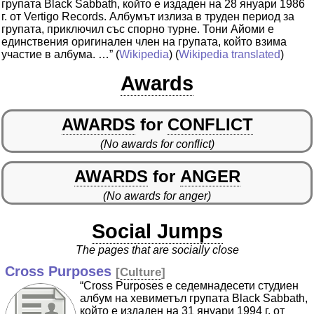
групата Black Sabbath, който е издаден на 28 януари 1986
г. от Vertigo Records. Албумът излиза в труден период за
групата, приключил със спорно турне. Тони Айоми е
единствения оригинален член на групата, който взима
участие в албума. …”
(
Wikipedia
) (
Wikipedia translated
)
Awards
AWARDS
for
CONFLICT
(No awards for conflict)
AWARDS
for
ANGER
(No awards for anger)
Social Jumps
The pages that are socially close
Cross Purposes
[
Culture
]
“Cross Purposes е седемнадесети студиен
албум на хевиметъл групата Black Sabbath,
който е издаден на 31 януари 1994 г. от