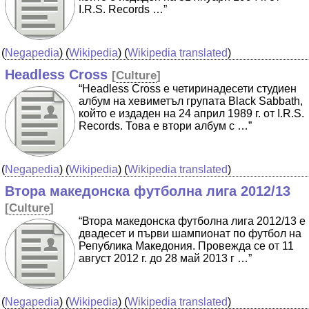
I.R.S. Records …”
(
Negapedia
) (
Wikipedia
) (
Wikipedia translated
)
Headless Cross
[
Culture
]
“Headless Cross е четиринадесети студиен
албум на хевиметъл групата Black Sabbath,
който е издаден на 24 април 1989 г. от I.R.S.
Records. Това е втори албум с …”
(
Negapedia
) (
Wikipedia
) (
Wikipedia translated
)
Втора македонска футболна лига 2012/13
[
Culture
]
“Втора македонска футболна лига 2012/13 е
двадесет и първи шампионат по футбол на
Република Македония. Провежда се от 11
август 2012 г. до 28 май 2013 г …”
(
Negapedia
) (
Wikipedia
) (
Wikipedia translated
)