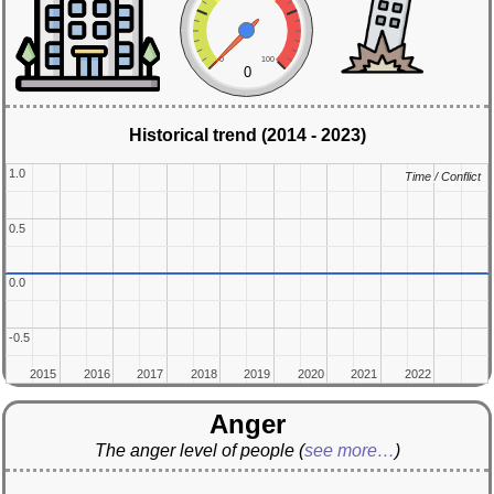
0
100
0
Historical trend (2014 - 2023)
1.0
1.0
Time / Conflict
Time / Conflict
0.5
0.5
0.0
0.0
-0.5
-0.5
2015
2015
2016
2016
2017
2017
2018
2018
2019
2019
2020
2020
2021
2021
2022
2022
Anger
The anger level of people
(
see more…
)