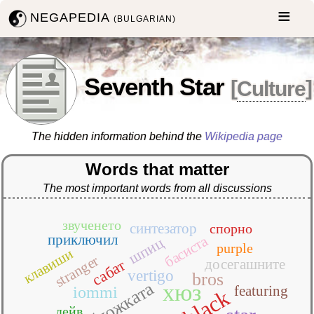
NEGAPEDIA
(BULGARIAN)
Seventh Star
[
Culture
]
The hidden information behind the
Wikipedia page
Words that matter
The most important words from all discussions
звученето
синтезатор
спорно
приключил
басиста
шпиц
purple
клавиши
stranger
досегашните
сабат
vertigo
bros
обложката
хюз
featuring
iommi
black
дейв