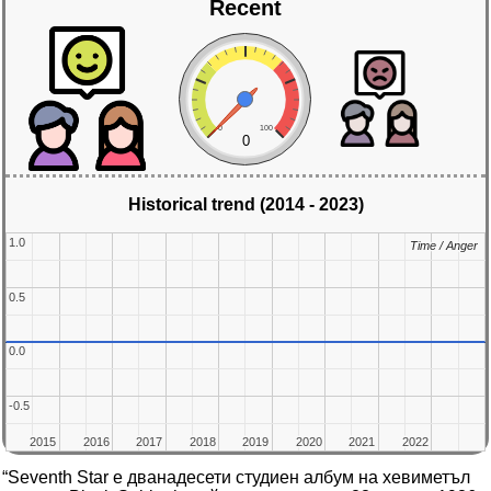
Recent
0
100
0
Historical trend (2014 - 2023)
1.0
1.0
Time / Anger
Time / Anger
0.5
0.5
0.0
0.0
-0.5
-0.5
2015
2015
2016
2016
2017
2017
2018
2018
2019
2019
2020
2020
2021
2021
2022
2022
“Seventh Star е дванадесети студиен албум на хевиметъл