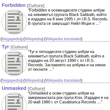
Forbidden
[
Culture
]
“Forbidden е осемнадесети студиен албум
на хевиметъл групата Black Sabbath, който
е издаден на 8 юни 1995 г. от I.R.S. Records.
В групата се завръщат Нийл Мъри и …”
(
Negapedia
) (
Wikipedia
) (
Wikipedia translated
)
Tyr
[
Culture
]
“Tyr е петнадесети студиен албум на
хевиметъл групата Black Sabbath, който е
издаден на 20 август 1990 г. от I.R.S.
Records. Заглавието на албума и на някои
от песните …”
(
Negapedia
) (
Wikipedia
) (
Wikipedia translated
)
Unmasked
[
Culture
]
“Unmasked е осми студиен албум на
американската рок група Kiss. Издаден е на
20 май 1980 г. от Casablanca Records …”