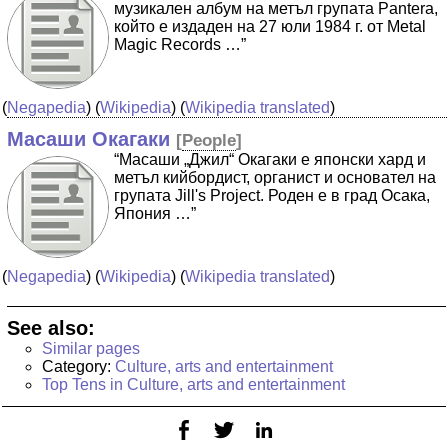
музикален албум на метъл групата Pantera,
който е издаден на 27 юли 1984 г. от Metal
Magic Records …”
(
Negapedia
) (
Wikipedia
) (
Wikipedia translated
)
Масаши Окагаки
[
People
]
“Масаши „Джил“ Окагаки е японски хард и
метъл кийбордист, органист и основател на
групата Jill's Project. Роден е в град Осака,
Япония …”
(
Negapedia
) (
Wikipedia
) (
Wikipedia translated
)
See also:
Similar pages
Category:
Culture, arts and entertainment
Top Tens in Culture, arts and entertainment