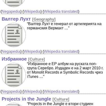
(
Negapedia
) (
Wikipedia
) (
Wikipedia translated
)
Валтер Лухт
[
Geography
]
“Валтер Лухт е генерал от артилерията на
германския Вермахт …”
(
Negapedia
) (
Wikipedia
) (
Wikipedia translated
)
Избранное
[
Culture
]
“Избранное е EP албум на руската поп-
група Серебро. Издаден е на 2 март 2010 г.
от Monolit Records и Symbolic Records чрез
iTunes …”
(
Negapedia
) (
Wikipedia
) (
Wikipedia translated
)
Projects in the Jungle
[
Culture
]
“Projects in the Jungle е втори студиен