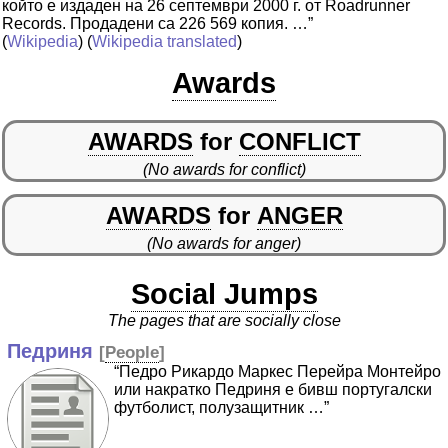
който е издаден на 26 септември 2000 г. от Roadrunner
Records. Продадени са 226 569 копия. …”
(
Wikipedia
) (
Wikipedia translated
)
Awards
AWARDS
for
CONFLICT
(No awards for conflict)
AWARDS
for
ANGER
(No awards for anger)
Social Jumps
The pages that are socially close
Педриня
[
People
]
“Педро Рикардо Маркес Перейра Монтейро
или накратко Педриня е бивш португалски
футболист, полузащитник …”