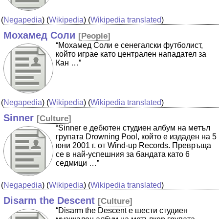
(
Negapedia
) (
Wikipedia
) (
Wikipedia translated
)
Мохамед Соли
[
People
]
“Мохамед Соли е сенегалски футболист,
който играе като централен нападател за
Кан …”
(
Negapedia
) (
Wikipedia
) (
Wikipedia translated
)
Sinner
[
Culture
]
“Sinner е дебютен студиен албум на метъл
групата Drowning Pool, който е издаден на 5
юни 2001 г. от Wind-up Records. Превръща
се в най-успешния за бандата като 6
седмици …”
(
Negapedia
) (
Wikipedia
) (
Wikipedia translated
)
Disarm the Descent
[
Culture
]
“Disarm the Descent е шести студиен