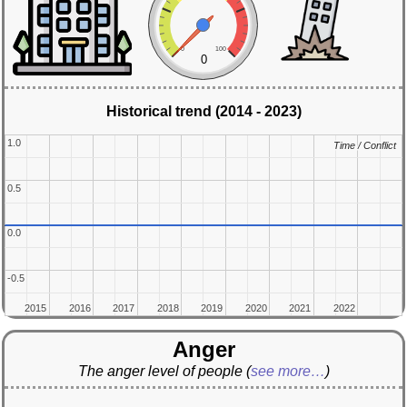
0
100
0
Historical trend (2014 - 2023)
1.0
1.0
Time / Conflict
Time / Conflict
0.5
0.5
0.0
0.0
-0.5
-0.5
2015
2015
2016
2016
2017
2017
2018
2018
2019
2019
2020
2020
2021
2021
2022
2022
Anger
The anger level of people
(
see more…
)