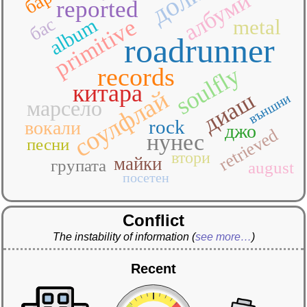
албуми
reported
бас
album
primitive
metal
roadrunner
soulfly
records
китара
соулфлай
диаш
външни
марсело
rock
вокали
джо
retrieved
нунес
песни
втори
майки
групата
august
посетен
Conflict
The instability of information
(
see more…
)
Recent