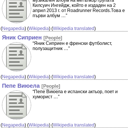
музикален албум на метълкор групата
Килсуич Ингейдж, който е издаден на 2
април 2013 г. от Roadrunner Records.Това е
първи албум …”
(
Negapedia
) (
Wikipedia
) (
Wikipedia translated
)
Яник Сиприен
[
People
]
“Яник Сиприен е френски футболист,
полузащитник …”
(
Negapedia
) (
Wikipedia
) (
Wikipedia translated
)
Пепе Виюела
[
People
]
“Пепе Виюела е испански актьор, поет и
хуморист …”
(
Negapedia
) (
Wikipedia
) (
Wikipedia translated
)