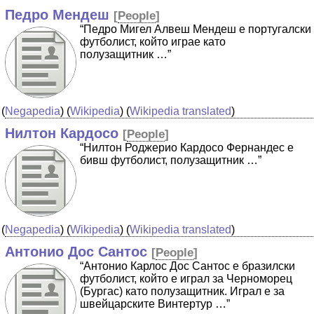
Педро Мендеш
[
People
]
“Педро Мигел Алвеш Мендеш е португалски
футболист, който играе като
полузащитник …”
(
Negapedia
) (
Wikipedia
) (
Wikipedia translated
)
Нилтон Кардосо
[
People
]
“Нилтон Роджерио Кардосо Фернандес е
бивш футболист, полузащитник …”
(
Negapedia
) (
Wikipedia
) (
Wikipedia translated
)
Антонио Дос Сантос
[
People
]
“Антонио Карлос Дос Сантос е бразилски
футболист, който е играл за Черноморец
(Бургас) като полузащитник. Играл е за
швейцарските Винтертур …”