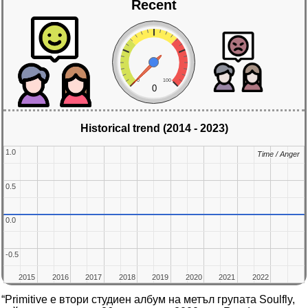
Recent
0
100
0
Historical trend (2014 - 2023)
1.0
1.0
Time / Anger
Time / Anger
0.5
0.5
0.0
0.0
-0.5
-0.5
2015
2015
2016
2016
2017
2017
2018
2018
2019
2019
2020
2020
2021
2021
2022
2022
“Primitive е втори студиен албум на метъл групата Soulfly,