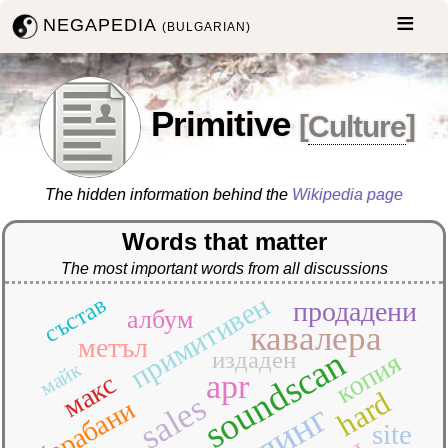
NEGAPEDIA
(BULGARIAN)
Primitive
[
Culture
]
The hidden information behind the
Wikipedia page
Words that matter
The most important words from all discussions
примитивен
състав
продадени
албум
кавалера
метъл
soundscan
издаден
копия
майк
apr
макс
hard
sales
барабани
долинг
site