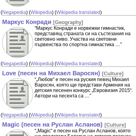
(
Negapedia
) (
Wikipedia
) (
Wikipedia translated
)
Маркус Конради
[
Geography
]
“Маркус Конради е норвежки гимнастик,
представящ страната си на състезания на
световно ниво. Участва на световни
първенства по спортна гимнастика …”
(
Negapedia
) (
Wikipedia
) (
Wikipedia translated
)
Love (песен на Михаел Варосян)
[
Culture
]
“„Любов“ е песен на руския певец Михаел
Варосян, която ще представи Армения на
детския песенен конкурс „Евровизия 2015“.
Автори на песента са …”
(
Negapedia
) (
Wikipedia
) (
Wikipedia translated
)
Magic (песен на Руслан Асланов)
[
Culture
]
“„Magic“ е песен на Руслан Асланов, която