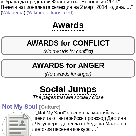
избрана да представи Франция на „Евровизия 2014“.
Печели националната селекция на 2 март 2014 година. …”
(
Wikipedia
) (
Wikipedia translated
)
Awards
AWARDS
for
CONFLICT
(No awards for conflict)
AWARDS
for
ANGER
(No awards for anger)
Social Jumps
The pages that are socially close
Not My Soul
[
Culture
]
“„Not My Soul“ е песен на малтийската
певица от нигерийски произход Дестини
Чукуниере, донесла победа на Малта на
детския песенен конкурс …”