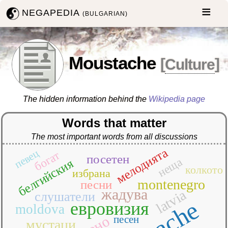
NEGAPEDIA
(BULGARIAN)
Moustache
[
Culture
]
The hidden information behind the
Wikipedia page
Words that matter
The most important words from all discussions
мелодията
певец
богат
посетен
неща
белгийския
колкото
избрана
montenegro
песни
жадува
latvia
слушатели
евровизия
moldova
песен
мустаци