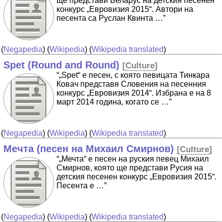
ще представи Беларус на детския песенен
конкурс „Евровизия 2015“. Автори на
песента са Руслан Квинта …”
(
Negapedia
) (
Wikipedia
) (
Wikipedia translated
)
Spet (Round and Round)
[
Culture
]
“„Spet“ е песен, с която певицата Тинкара
Ковач представя Словения на песенния
конкурс „Евровизия 2014“. Избрана е на 8
март 2014 година, когато се …”
(
Negapedia
) (
Wikipedia
) (
Wikipedia translated
)
Мечта (песен на Михаил Смирнов)
[
Culture
]
“„Мечта“ е песен на руския певец Михаил
Смирнов, която ще представи Русия на
детския песенен конкурс „Евровизия 2015“.
Песента е …”
(
Negapedia
) (
Wikipedia
) (
Wikipedia translated
)