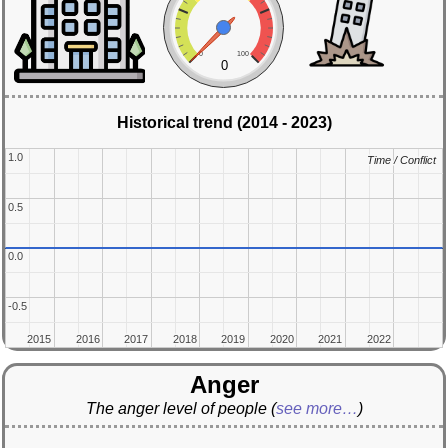
0
100
0
Historical trend (2014 - 2023)
1.0
1.0
Time / Conflict
Time / Conflict
0.5
0.5
0.0
0.0
-0.5
-0.5
2015
2015
2016
2016
2017
2017
2018
2018
2019
2019
2020
2020
2021
2021
2022
2022
Anger
The anger level of people
(
see more…
)