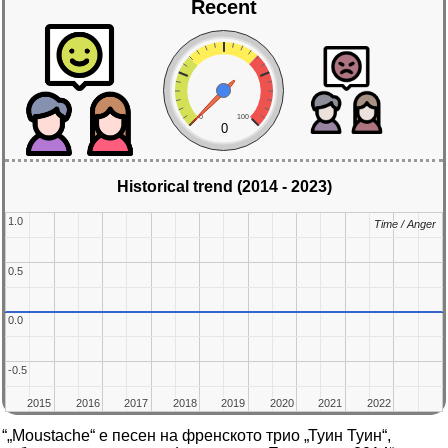
Recent
0
100
0
Historical trend (2014 - 2023)
1.0
1.0
Time / Anger
Time / Anger
0.5
0.5
0.0
0.0
-0.5
-0.5
2015
2015
2016
2016
2017
2017
2018
2018
2019
2019
2020
2020
2021
2021
2022
2022
“„Moustache“ е песен на френското трио „Туин Туин“,