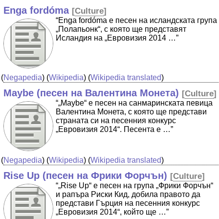
Enga fordóma
[
Culture
]
“Enga fordóma е песен на исландската група
„Полапьонк“, с която ще представят
Исландия на „Евровизия 2014 …”
(
Negapedia
) (
Wikipedia
) (
Wikipedia translated
)
Maybe (песен на Валентина Монета)
[
Culture
]
“„Maybe“ е песен на санмаринската певица
Валентина Монета, с която ще представи
страната си на песенния конкурс
„Евровизия 2014“. Песента е …”
(
Negapedia
) (
Wikipedia
) (
Wikipedia translated
)
Rise Up (песен на Фрики Форчън)
[
Culture
]
“„Rise Up“ е песен на група „Фрики Форчън“
и рапъра Риски Кид, добила правото да
представи Гърция на песенния конкурс
„Евровизия 2014“, който ще …”