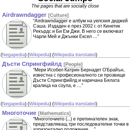
The pages that are socially close
Airdrawndagger
[
Culture
]
“Airdrawndagger е албум на уелския диджей
Саша. Издаден е през 2002 г. от Кинетик
Рекърдс и Би Ем Джи. В него се включват
Чарли Мей и Джънки Ексел …”
(
Negapedia
) (
Wikipedia
) (
Wikipedia translated
)
Дъсти Спрингфийлд
[
People
]
“Мери Исобел Катрин Бернадет О'Брайън,
известна с професионалното си прозвище
Дъсти Спрингфийлд и наричана Бялата
кралица на соула, е …”
(
Negapedia
) (
Wikipedia
) (
Wikipedia translated
)
Многоточие
[
Mathematics
]
“Многоточието (...) е препинателен знак,
представляващ три последователни точки в
хоризонтално положение …”