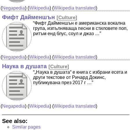
(
Negapedia
) (
Wikipedia
) (
Wikipedia translated
)
Фифт Дайменшън
[
Culture
]
“Фифт Дайменшън е американска вокална
група, изпълняваща песни в стиловете поп,
ритъм енд блус, соул и джаз …”
(
Negapedia
) (
Wikipedia
) (
Wikipedia translated
)
Наука в душата
[
Culture
]
“„Наука в душата“ е книга с избрани есета и
други текстове от Ричард Докинс,
публикувана през 2017 г …”
(
Negapedia
) (
Wikipedia
) (
Wikipedia translated
)
See also:
Similar pages