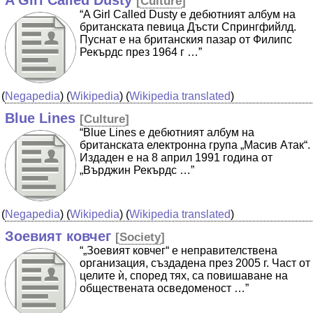
A Girl Called Dusty
[
Culture
]
“A Girl Called Dusty е дебютният албум на
британската певица Дъсти Спрингфийлд.
Пуснат е на британския пазар от Филипс
Рекърдс през 1964 г …”
(
Negapedia
) (
Wikipedia
) (
Wikipedia translated
)
Blue Lines
[
Culture
]
“Blue Lines е дебютният албум на
британската електронна група „Масив Атак“.
Издаден е на 8 април 1991 година от
„Върджин Рекърдс …”
(
Negapedia
) (
Wikipedia
) (
Wikipedia translated
)
Зоевият ковчег
[
Society
]
“„Зоевият ковчег“ е неправителствена
организация, създадена през 2005 г. Част от
целите ѝ, според тях, са повишаване на
обществената осведоменост …”