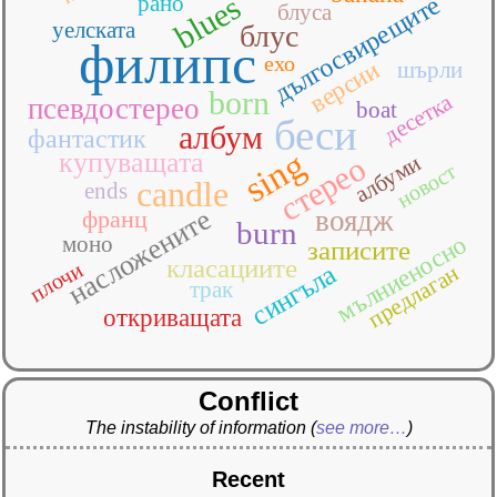
blues
дългосвирещите
рано
блуса
уелската
блус
филипс
ехо
версии
шърли
born
десетка
псевдостерео
boat
беси
албум
фантастик
sing
купуващата
албуми
стерео
новост
candle
ends
насложените
воядж
франц
burn
мълниеносно
моно
записите
класациите
плочи
сингъла
предлаган
трак
откриващата
Conflict
The instability of information
(
see more…
)
Recent