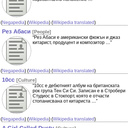
(
Negapedia
) (
Wikipedia
) (
Wikipedia translated
)
Рез Абаси
[
People
]
“Рез Абаси е американски фюжън и джаз
китарист, продуцент и композитор …”
(
Negapedia
) (
Wikipedia
) (
Wikipedia translated
)
10cc
[
Culture
]
“10cc е дебютният албум на британската
рок група Тен Си Си. Записан е в Стробери
Студиос в Стокпорт, която е отчасти
стопанисвана от китариста …”
(
Negapedia
) (
Wikipedia
) (
Wikipedia translated
)