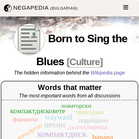
NEGAPEDIA
(BULGARIAN)
Born to Sing the
Blues
[
Culture
]
The hidden information behind the
Wikipedia page
Words that matter
The most important words from all discussions
новаторски
компактдисковете
преиздава
wayward
форматът
подобрено
песни
концертно
дългосвиреща
компактдиск
banana