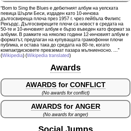
“Born to Sing the Blues е дебютният албум на уелската
певица Шърли Беси, издаден като 10-инчова
дългосвиреща плоча през 1957 г. чрез лейбъла Филипс
Рекърдс. Дългосвирещите плочи са новост в средата на
50-те и 10-инчовият албум е бързо въведен като формат за
албуми. В рамките на няколко години 12-инчовият албум е
форматът, предлаган на купуващата грамофонни плочи
публика, и остава така до средата на 80-те, когато
компактдисковете превземат пазара мълниеносно. …”
(
Wikipedia
) (
Wikipedia translated
)
Awards
AWARDS
for
CONFLICT
(No awards for conflict)
AWARDS
for
ANGER
(No awards for anger)
Social Jumps