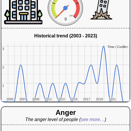
0
100
0
Historical trend (2003 - 2023)
Time / Conflict
Time / Conflict
3
3
2
2
1
1
2005
2005
2007
2007
2009
2009
2011
2011
2013
2013
2015
2015
2017
2017
2019
2019
2021
2021
Anger
The anger level of people
(
see more…
)