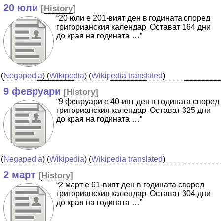
20 юли
[
History
]
“20 юли е 201-вият ден в годината според
григорианския календар. Остават 164 дни
до края на годината …”
(
Negapedia
) (
Wikipedia
) (
Wikipedia translated
)
9 февруари
[
History
]
“9 февруари е 40-ият ден в годината според
григорианския календар. Остават 325 дни
до края на годината …”
(
Negapedia
) (
Wikipedia
) (
Wikipedia translated
)
2 март
[
History
]
“2 март е 61-вият ден в годината според
григорианския календар. Остават 304 дни
до края на годината …”