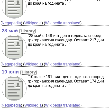
до края на годината …”
(
Negapedia
) (
Wikipedia
) (
Wikipedia translated
)
28 май
[
History
]
“28 май е 148-ият ден в годината според
григорианския календар. Остават 217 дни
до края на годината …”
(
Negapedia
) (
Wikipedia
) (
Wikipedia translated
)
10 юли
[
History
]
“10 юли е 191-вият ден в годината според
григорианския календар. Остават 174 дни
до края на годината …”
(
Negapedia
) (
Wikipedia
) (
Wikipedia translated
)