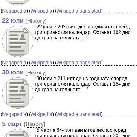
(
Negapedia
) (
Wikipedia
) (
Wikipedia translated
)
22 юли
[
History
]
“22 юли е 203-тият ден в годината според
григорианския календар. Остават 162 дни
до края на годината …”
(
Negapedia
) (
Wikipedia
) (
Wikipedia translated
)
30 юли
[
History
]
“30 юли е 211-ият ден в годината според
григорианския календар. Остават 154 дни
до края на годината …”
(
Negapedia
) (
Wikipedia
) (
Wikipedia translated
)
5 март
[
History
]
“5 март е 64-тият ден в годината според
григорианския календар. Остават 301 дни