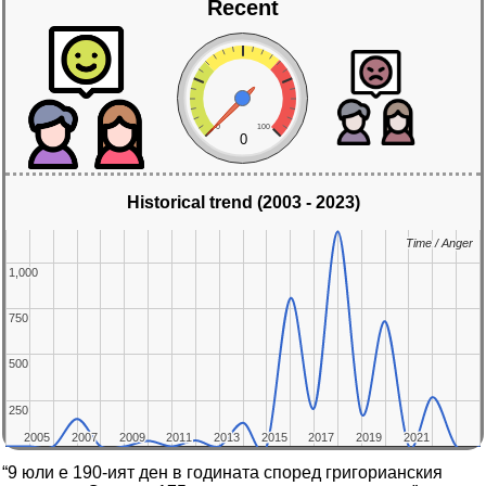
Recent
0
100
0
Historical trend (2003 - 2023)
Time / Anger
Time / Anger
1,000
1,000
750
750
500
500
250
250
2005
2005
2007
2007
2009
2009
2011
2011
2013
2013
2015
2015
2017
2017
2019
2019
2021
2021
“9 юли е 190-ият ден в годината според григорианския