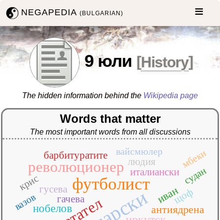
NEGAPEDIA
(BULGARIAN)
9 юли
[
History
]
The hidden information behind the
Wikipedia page
Words that matter
The most important words from all discussions
вайсмюлер
мбеки
барбитуратите
людия
революционер
судан
италиански
крис
футболист
гусева
иван
щоф
български
вазов
гачева
нобелов
антиядрена
иркутск