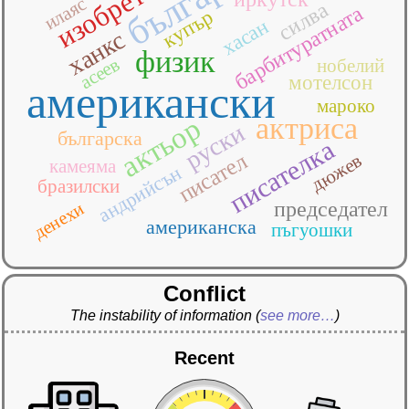
изобретател
илаяс
силва
барбитуратната
купър
хасан
ханкс
физик
асеев
нобелий
мотелсон
американски
мароко
актриса
актьор
руски
българска
писателка
писател
дюжев
камеяма
андрийсън
бразилски
председател
денехи
американска
пъгуошки
Conflict
The instability of information
(
see more…
)
Recent