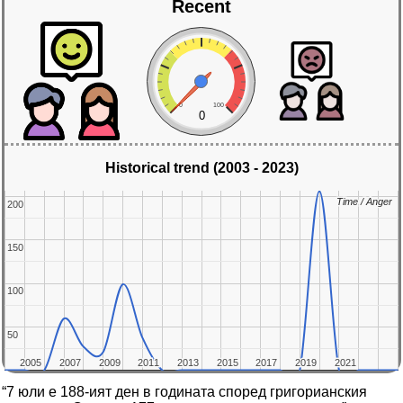
Recent
0
100
0
Historical trend (2003 - 2023)
Time / Anger
Time / Anger
200
200
150
150
100
100
50
50
2005
2005
2007
2007
2009
2009
2011
2011
2013
2013
2015
2015
2017
2017
2019
2019
2021
2021
“7 юли е 188-ият ден в годината според григорианския