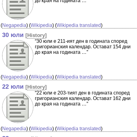
до края на годината …”
(
Negapedia
) (
Wikipedia
) (
Wikipedia translated
)
30 юли
[
History
]
“30 юли е 211-ият ден в годината според
григорианския календар. Остават 154 дни
до края на годината …”
(
Negapedia
) (
Wikipedia
) (
Wikipedia translated
)
22 юли
[
History
]
“22 юли е 203-тият ден в годината според
григорианския календар. Остават 162 дни
до края на годината …”
(
Negapedia
) (
Wikipedia
) (
Wikipedia translated
)