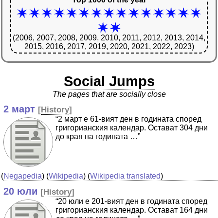
(2006, 2007, 2008, 2009, 2010, 2011, 2012, 2013, 2014,
2015, 2016, 2017, 2019, 2020, 2021, 2022, 2023)
Social Jumps
The pages that are socially close
2 март
[
History
]
“2 март е 61-вият ден в годината според
григорианския календар. Остават 304 дни
до края на годината …”
(
Negapedia
) (
Wikipedia
) (
Wikipedia translated
)
20 юли
[
History
]
“20 юли е 201-вият ден в годината според
григорианския календар. Остават 164 дни