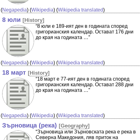
(
Negapedia
) (
Wikipedia
) (
Wikipedia translated
)
8 юли
[
History
]
“8 юли е 189-ият ден в годината според
григорианския календар. Остават 176 дни
до края на годината …”
(
Negapedia
) (
Wikipedia
) (
Wikipedia translated
)
18 март
[
History
]
“18 март е 77-ият ден в годината според
григорианския календар. Остават 288 дни
до края на годината …”
(
Negapedia
) (
Wikipedia
) (
Wikipedia translated
)
Зърновица (река)
[
Geography
]
“Зърновица или Зърновската река е река в
Северна Македония, ляв приток на