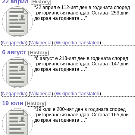
22 април
[
History
]
“22 април е 112-ият ден в годината според
григорианския календар. Остават 253 дни
до края на годината …”
(
Negapedia
) (
Wikipedia
) (
Wikipedia translated
)
6 август
[
History
]
“6 август е 218-ият ден в годината според
григорианския календар. Остават 147 дни
до края на годината …”
(
Negapedia
) (
Wikipedia
) (
Wikipedia translated
)
19 юли
[
History
]
“19 юли е 200-ият ден в годината според
григорианския календар. Остават 165 дни
до края на годината …”