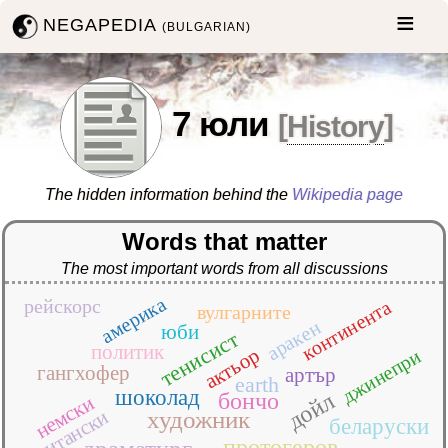
NEGAPEDIA
(BULGARIAN)
7 юли
[
History
]
The hidden information behind the
Wikipedia page
Words that matter
The most important words from all discussions
америка
рейскорс
континента
вулгарните
аракен
юби
тенисист
политик
актьор
джинепри
гангхофер
артър
earth
шоколад
дойл
бончо
немски
британски
художник
беларуски
протогеров