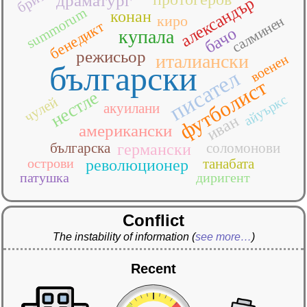
драматург
александър
summorum
конан
киро
салминен
бенедикт
бачо
купала
режисьор
италиански
военен
български
писател
футболист
нестле
айуъркс
чулей
акуилани
иван
американски
българска
соломонови
германски
острови
танабата
революционер
патушка
диригент
Conflict
The instability of information
(
see more…
)
Recent