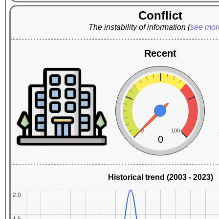
Conflict
The instability of information
(
see mo
Recent
0
100
0
Historical trend (2003 - 2023)
2.0
2.0