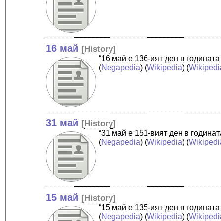
16 май
[
History
]
“16 май е 136-ият ден в годинат
(
Negapedia
) (
Wikipedia
) (
Wikipedi
31 май
[
History
]
“31 май е 151-вият ден в година
(
Negapedia
) (
Wikipedia
) (
Wikipedi
15 май
[
History
]
“15 май е 135-ият ден в годинат
(
Negapedia
) (
Wikipedia
) (
Wikipedi