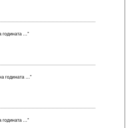
а годината …”
 на годината …”
а годината …”