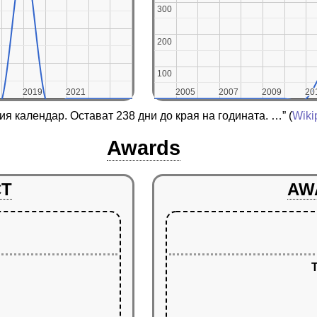
300
300
200
200
100
100
2019
2019
2021
2021
2005
2005
2007
2007
2009
2009
20
20
ия календар. Остават 238 дни до края на годината. …”
(
Wiki
Awards
CT
AW
T