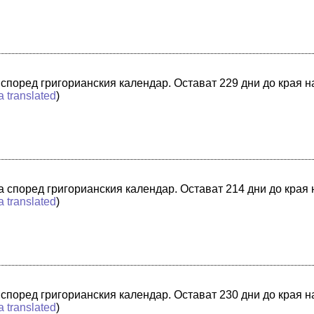
а според григорианския календар. Остават 229 дни до края н
a translated
)
та според григорианския календар. Остават 214 дни до края
a translated
)
а според григорианския календар. Остават 230 дни до края н
a translated
)