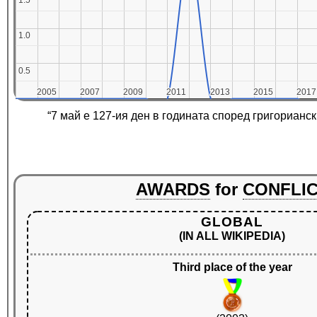
1.5
1.5
1.0
1.0
0.5
0.5
2005
2005
2007
2007
2009
2009
2011
2011
2013
2013
2015
2015
2017
2017
“7 май е 127-ия ден в годината според григорианск
AWARDS
for
CONFLI
GLOBAL
(IN ALL WIKIPEDIA)
Third place of the year