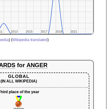
11
11
2013
2013
2015
2015
2017
2017
2019
2019
2021
2021
pedia
) (
Wikipedia translated
)
ARDS
for
ANGER
GLOBAL
(IN ALL WIKIPEDIA)
hird place of the year