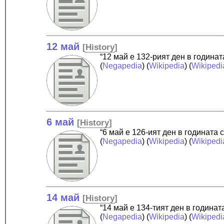
12 май
[
History
]
“12 май е 132-рият ден в година
(
Negapedia
) (
Wikipedia
) (
Wikipedi
6 май
[
History
]
“6 май е 126-ият ден в годината
(
Negapedia
) (
Wikipedia
) (
Wikipedi
14 май
[
History
]
“14 май е 134-тият ден в година
(
Negapedia
) (
Wikipedia
) (
Wikipedi