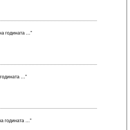
 на годината …”
 годината …”
на годината …”