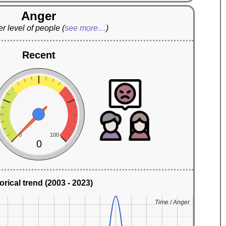
Anger
r level of people
(
see more…
)
Recent
0
100
0
orical trend (2003 - 2023)
Time / Anger
Time / Anger