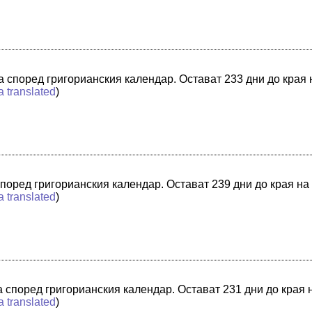
та според григорианския календар. Остават 233 дни до края
a translated
)
 според григорианския календар. Остават 239 дни до края на
a translated
)
та според григорианския календар. Остават 231 дни до края 
a translated
)