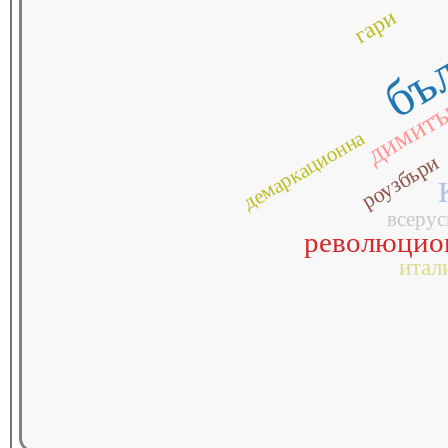
бъл
гари
димит
демаркационна
роузбъри
всерус
революцио
итал