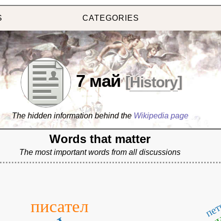
S
CATEGORIES
7 май
[
History
]
The hidden information behind the
Wikipedia page
Words that matter
The most important words from all discussions
пет
писател