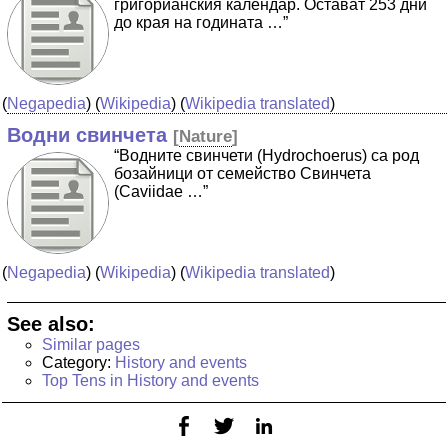
григорианския календар. Остават 253 дни
до края на годината …”
(
Negapedia
) (
Wikipedia
) (
Wikipedia translated
)
Водни свинчета
[
Nature
]
“Водните свинчети (Hydrochoerus) са род
бозайници от семейство Свинчета
(Caviidae …”
(
Negapedia
) (
Wikipedia
) (
Wikipedia translated
)
See also:
Similar pages
Category:
History and events
Top Tens in History and events