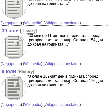
до края на годината …”
(
Negapedia
) (
Wikipedia
) (
Wikipedia translated
)
30 юли
[
History
]
“30 юли е 211-ият ден в годината според
григорианския календар. Остават 154 дни
до края на годината …”
(
Negapedia
) (
Wikipedia
) (
Wikipedia translated
)
8 юли
[
History
]
“8 юли е 189-ият ден в годината според
григорианския календар. Остават 176 дни
до края на годината …”
(
Negapedia
) (
Wikipedia
) (
Wikipedia translated
)