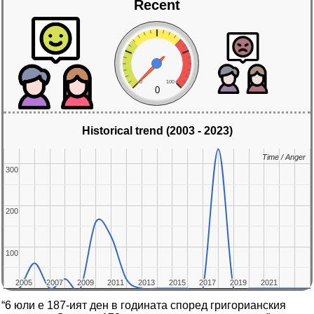
Recent
0
100
0
Historical trend (2003 - 2023)
Time / Anger
Time / Anger
300
300
200
200
100
100
2005
2005
2007
2007
2009
2009
2011
2011
2013
2013
2015
2015
2017
2017
2019
2019
2021
2021
“6 юли е 187-ият ден в годината според григорианския