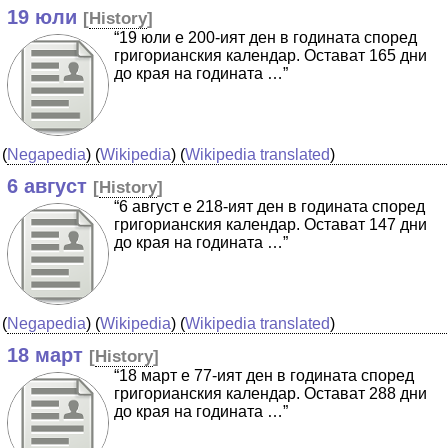
19 юли
[
History
]
“19 юли е 200-ият ден в годината според
григорианския календар. Остават 165 дни
до края на годината …”
(
Negapedia
) (
Wikipedia
) (
Wikipedia translated
)
6 август
[
History
]
“6 август е 218-ият ден в годината според
григорианския календар. Остават 147 дни
до края на годината …”
(
Negapedia
) (
Wikipedia
) (
Wikipedia translated
)
18 март
[
History
]
“18 март е 77-ият ден в годината според
григорианския календар. Остават 288 дни
до края на годината …”