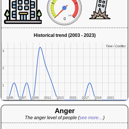
0
100
0
Historical trend (2003 - 2023)
Time / Conflict
Time / Conflict
3
3
2
2
1
1
2005
2005
2007
2007
2009
2009
2011
2011
2013
2013
2015
2015
2017
2017
2019
2019
2021
2021
Anger
The anger level of people
(
see more…
)