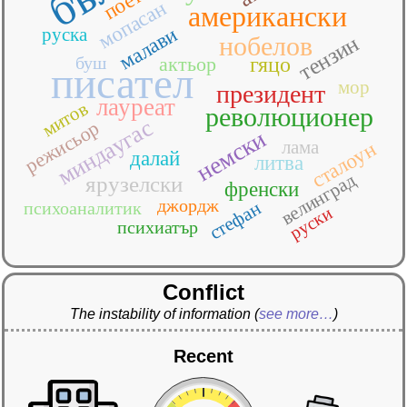
поет
мопасан
американски
малави
руска
нобелов
тензин
буш
актьор
гяцо
писател
мор
президент
лауреат
митов
революционер
миндаугас
режисьор
немски
лама
сталоун
далай
литва
велинград
ярузелски
френски
джордж
стефан
психоаналитик
руски
психиатър
Conflict
The instability of information
(
see more…
)
Recent