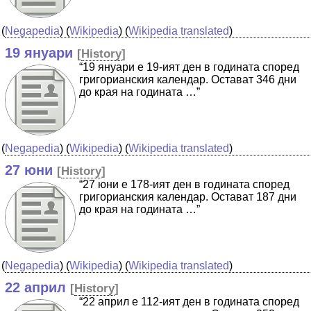
(
Negapedia
) (
Wikipedia
) (
Wikipedia translated
)
19 януари
[
History
]
“19 януари е 19-ият ден в годината според
григорианския календар. Остават 346 дни
до края на годината …”
(
Negapedia
) (
Wikipedia
) (
Wikipedia translated
)
27 юни
[
History
]
“27 юни е 178-ият ден в годината според
григорианския календар. Остават 187 дни
до края на годината …”
(
Negapedia
) (
Wikipedia
) (
Wikipedia translated
)
22 април
[
History
]
“22 април е 112-ият ден в годината според