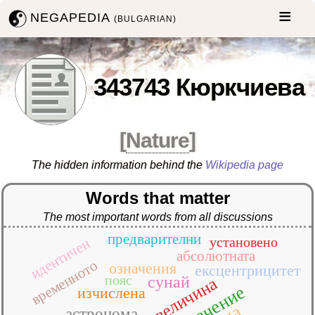
NEGAPEDIA
(BULGARIAN)
343743 Кюркчиева
[
Nature
]
The hidden information behind the
Wikipedia page
Words that matter
The most important words from all discussions
предварителни
установено
идентичен
абсолютната
временното
означения
ексцентрицитет
пояс
сунай
величина
изчислена
астронома