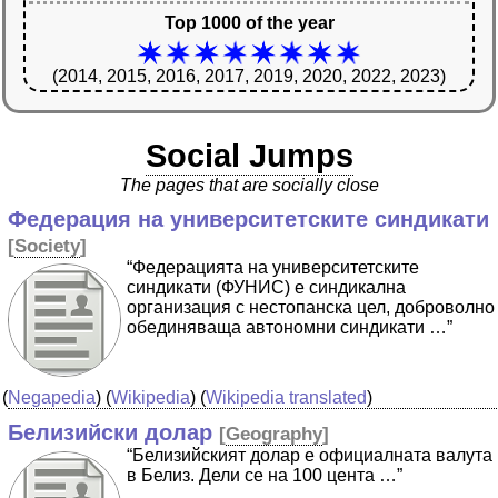
Top 1000 of the year
(2014, 2015, 2016, 2017, 2019, 2020, 2022, 2023)
Social Jumps
The pages that are socially close
Федерация на университетските синдикати
[
Society
]
“Федерацията на университетските
синдикати (ФУНИС) е синдикална
организация с нестопанска цел, доброволно
обединяваща автономни синдикати …”
(
Negapedia
) (
Wikipedia
) (
Wikipedia translated
)
Белизийски долар
[
Geography
]
“Белизийският долар е официалната валута
в Белиз. Дели се на 100 цента …”