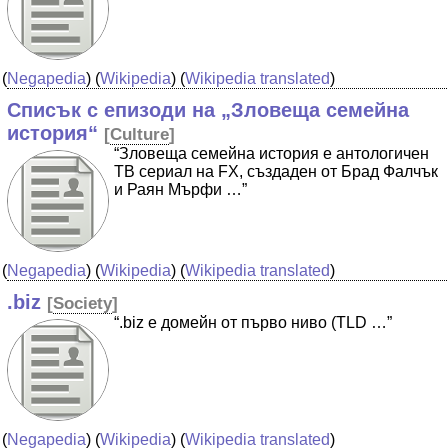
(
Negapedia
) (
Wikipedia
) (
Wikipedia translated
)
Списък с епизоди на „Зловеща семейна
история“
[
Culture
]
“Зловеща семейна история е антологичен
ТВ сериал на FX, създаден от Брад Фалчък
и Раян Мърфи …”
(
Negapedia
) (
Wikipedia
) (
Wikipedia translated
)
.biz
[
Society
]
“.biz е домейн от първо ниво (TLD …”
(
Negapedia
) (
Wikipedia
) (
Wikipedia translated
)