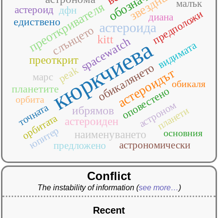
обозначение
звездна
малък
преоткривателя
астероид
дфн
предположи
диана
едиствено
астероида
слънцето
kitt
spacewatch
кюркчиева
видимата
преоткрит
обикалянето
peak
астероидът
марс
обикаля
планетите
оповестено
орбита
астроном
точната
ибрямов
планети
орбитата
астероиден
юпитер
основния
наименуването
астрономически
предложено
Conflict
The instability of information
(
see more…
)
Recent