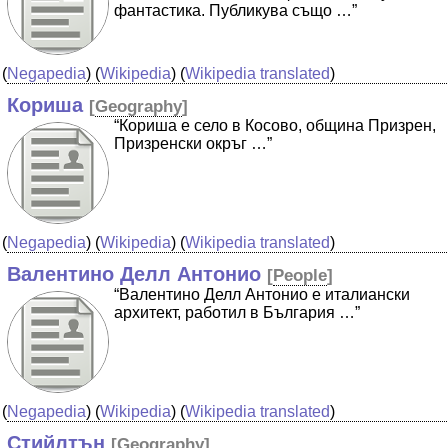
фантастика. Публикува също …”
(
Negapedia
) (
Wikipedia
) (
Wikipedia translated
)
Кориша
[
Geography
]
“Кориша е село в Косово, община Призрен,
Призренски окръг …”
(
Negapedia
) (
Wikipedia
) (
Wikipedia translated
)
Валентино Делл Антонио
[
People
]
“Валентино Делл Антонио е италиански
архитект, работил в България …”
(
Negapedia
) (
Wikipedia
) (
Wikipedia translated
)
Стийлтън
[
Geography
]