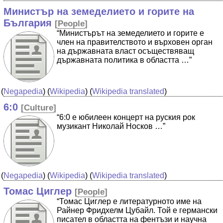
Министър на земеделието и горите на
България
[
People
]
“Министърът на земеделието и горите е
член на правителството и върховен орган
на държавната власт осъществяващ
държавната политика в областта …”
(
Negapedia
) (
Wikipedia
) (
Wikipedia translated
)
6:0
[
Culture
]
“6:0 е юбилеен концерт на руския рок
музикант Николай Носков …”
(
Negapedia
) (
Wikipedia
) (
Wikipedia translated
)
Томас Циглер
[
People
]
“Томас Циглер е литературното име на
Райнер Фридхелм Цубайл. Той е германски
писател в областта на фентъзи и научна