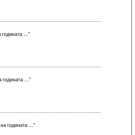
а годината …”
а годината …”
 на годината …”