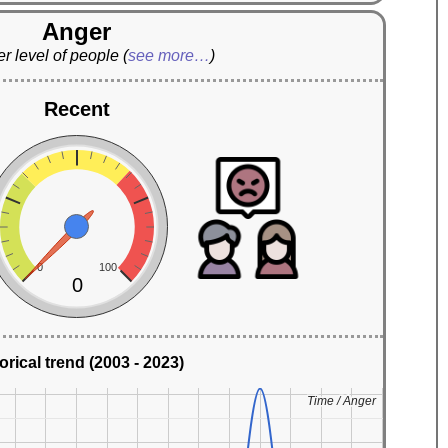
Anger
r level of people
(
see more…
)
Recent
0
100
0
orical trend (2003 - 2023)
Time / Anger
Time / Anger