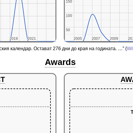
150
150
100
100
50
50
2019
2019
2021
2021
2005
2005
2007
2007
2009
2009
20
20
ския календар. Остават 276 дни до края на годината. …”
(
Wi
Awards
CT
AW
T