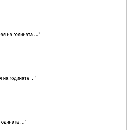
рая на годината …”
ая на годината …”
 годината …”