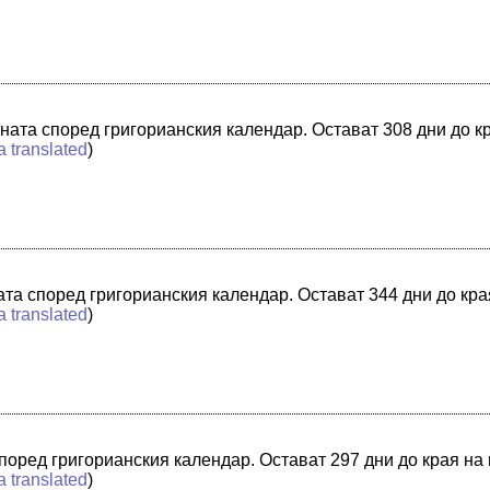
ината според григорианския календар. Остават 308 дни до к
a translated
)
ната според григорианския календар. Остават 344 дни до кр
a translated
)
 според григорианския календар. Остават 297 дни до края на
a translated
)