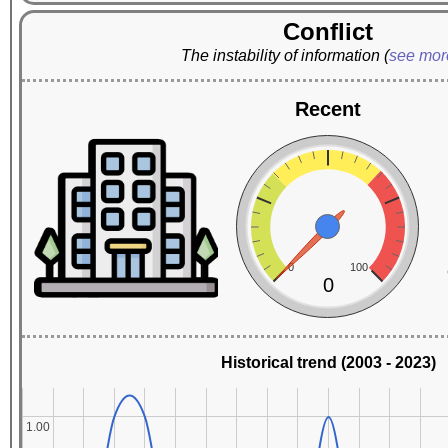
Conflict
The instability of information
(
see mo
Recent
0
100
0
Historical trend (2003 - 2023)
1.00
1.00