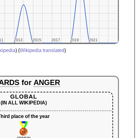
11
11
2013
2013
2015
2015
2017
2017
2019
2019
2021
2021
kipedia
) (
Wikipedia translated
)
ARDS
for
ANGER
GLOBAL
(IN ALL WIKIPEDIA)
hird place of the year