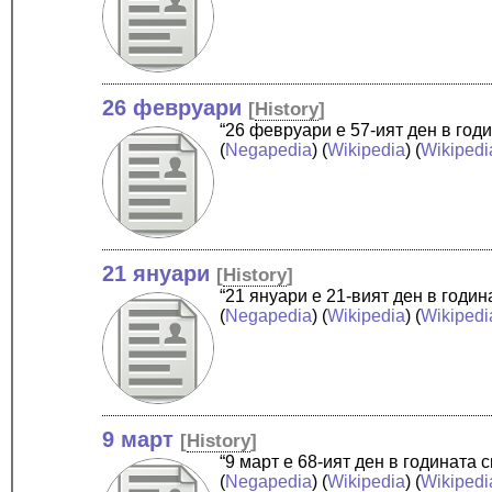
26 февруари
[
History
]
“26 февруари е 57-ият ден в год
(
Negapedia
) (
Wikipedia
) (
Wikipedi
21 януари
[
History
]
“21 януари е 21-вият ден в годи
(
Negapedia
) (
Wikipedia
) (
Wikipedi
9 март
[
History
]
“9 март е 68-ият ден в годината
(
Negapedia
) (
Wikipedia
) (
Wikipedi