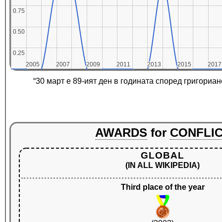
0.75
0.75
0.50
0.50
0.25
0.25
2005
2005
2007
2007
2009
2009
2011
2011
2013
2013
2015
2015
2017
2017
“30 март е 89-ият ден в годината според григориан
AWARDS
for
CONFLI
GLOBAL
(IN ALL WIKIPEDIA)
Third place of the year