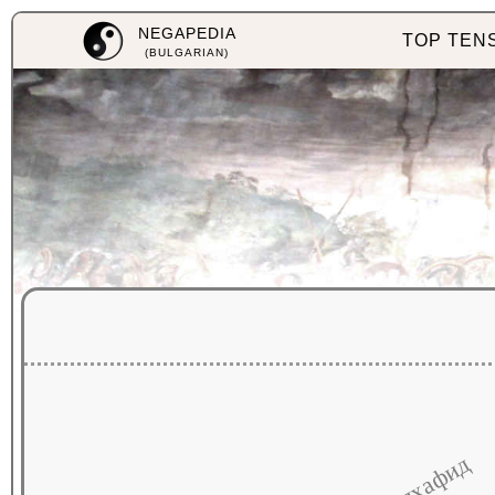
NEGAPEDIA
TOP TEN
(BULGARIAN)
абделхафид