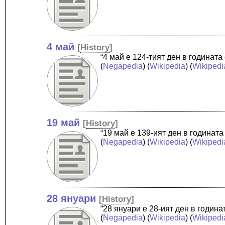
4 май
[
History
]
“4 май е 124-тият ден в годинат
(
Negapedia
) (
Wikipedia
) (
Wikipedi
19 май
[
History
]
“19 май е 139-ият ден в годинат
(
Negapedia
) (
Wikipedia
) (
Wikipedi
28 януари
[
History
]
“28 януари е 28-ият ден в годин
(
Negapedia
) (
Wikipedia
) (
Wikipedi