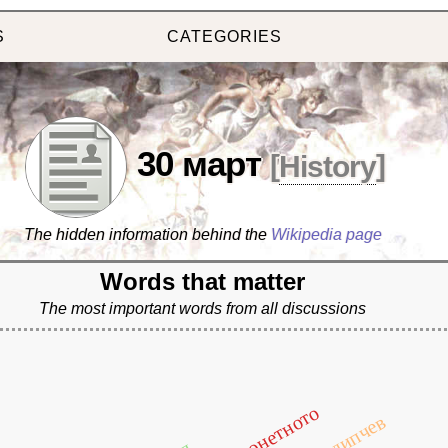
S
CATEGORIES
30 март
[
History
]
The hidden information behind the
Wikipedia page
Words that matter
The most important words from all discussions
марионетното
дипчев