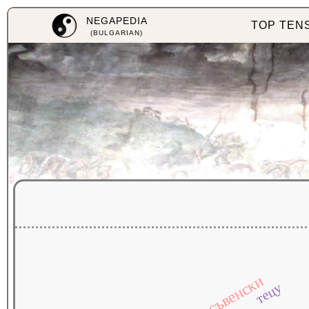
NEGAPEDIA
TOP TEN
(BULGARIAN)
съвенски
тецу