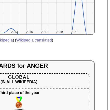
11
11
2013
2013
2015
2015
2017
2017
2019
2019
2021
2021
kipedia
) (
Wikipedia translated
)
ARDS
for
ANGER
GLOBAL
(IN ALL WIKIPEDIA)
hird place of the year