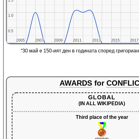
1.5
1.5
1.0
1.0
0.5
0.5
2005
2005
2007
2007
2009
2009
2011
2011
2013
2013
2015
2015
2017
2017
“30 май е 150-ият ден в годината според григориа
AWARDS
for
CONFLI
GLOBAL
(IN ALL WIKIPEDIA)
Third place of the year