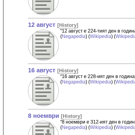
12 август
[
History
]
“12 август е 224-тият ден в год
(
Negapedia
) (
Wikipedia
) (
Wikipedi
16 август
[
History
]
“16 август е 228-ият ден в годи
(
Negapedia
) (
Wikipedia
) (
Wikipedi
8 ноември
[
History
]
“8 ноември е 312-ият ден в годи
(
Negapedia
) (
Wikipedia
) (
Wikipedi