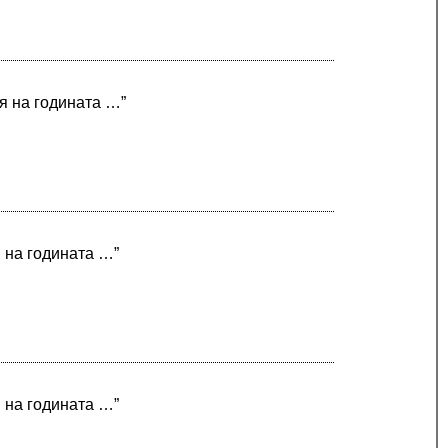
ая на годината …”
я на годината …”
я на годината …”