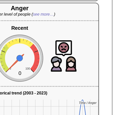
Anger
r level of people
(
see more…
)
Recent
0
100
0
orical trend (2003 - 2023)
Time / Anger
Time / Anger