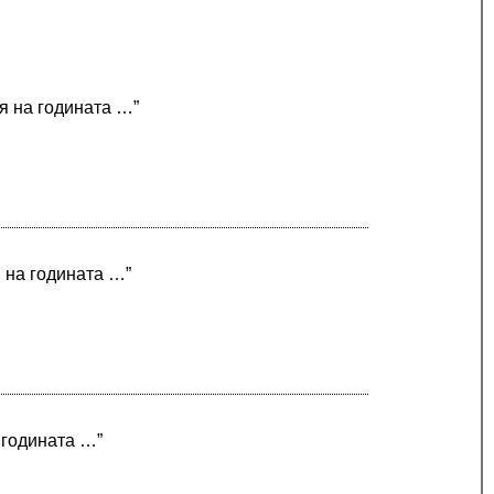
ая на годината …”
я на годината …”
 годината …”