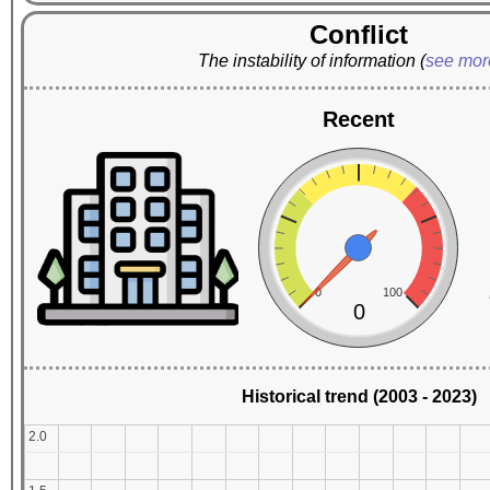
Conflict
The instability of information
(
see mo
Recent
0
100
0
Historical trend (2003 - 2023)
2.0
2.0