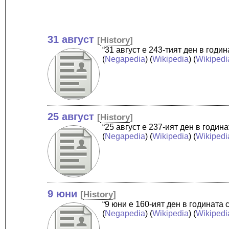
31 август
[
History
]
“31 август е 243-тият ден в год
(
Negapedia
) (
Wikipedia
) (
Wikipedi
25 август
[
History
]
“25 август е 237-ият ден в годи
(
Negapedia
) (
Wikipedia
) (
Wikipedi
9 юни
[
History
]
“9 юни е 160-ият ден в годината
(
Negapedia
) (
Wikipedia
) (
Wikipedi