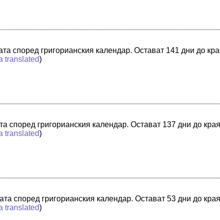
ината според григорианския календар. Остават 141 дни до кр
a translated
)
ната според григорианския календар. Остават 137 дни до кра
a translated
)
ната според григорианския календар. Остават 53 дни до кра
a translated
)