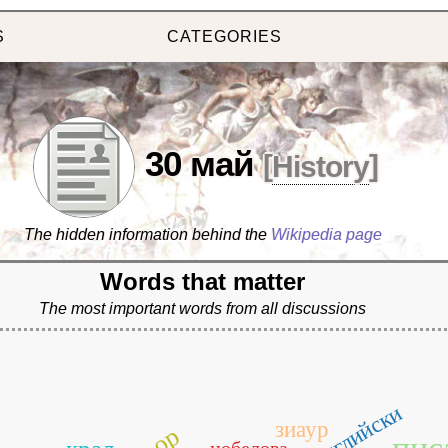
S
CATEGORIES
30 май
[
History
]
The hidden information behind the
Wikipedia page
Words that matter
The most important words from all discussions
английски
зиаур
нобелова