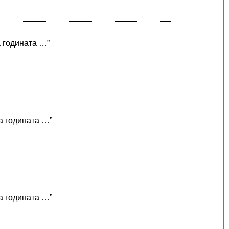
а годината …”
на годината …”
на годината …”