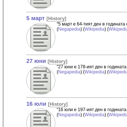
5 март
[
History
]
“5 март е 64-тият ден в годинат
(
Negapedia
) (
Wikipedia
) (
Wikipedi
27 юни
[
History
]
“27 юни е 178-ият ден в годинат
(
Negapedia
) (
Wikipedia
) (
Wikipedi
16 юли
[
History
]
“16 юли е 197-ият ден в годинат
(
Negapedia
) (
Wikipedia
) (
Wikipedi