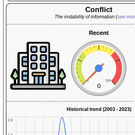
Conflict
The instability of information
(
see mo
Recent
0
100
0
Historical trend (2003 - 2023)
2.0
2.0