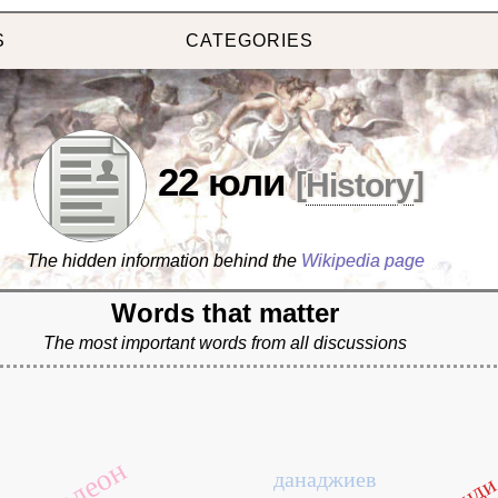
S
CATEGORIES
22 юли
[
History
]
The hidden information behind the
Wikipedia page
Words that matter
The most important words from all discussions
данаджиев
ванд