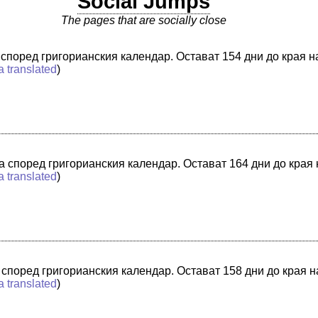
Social Jumps
The pages that are socially close
а според григорианския календар. Остават 154 дни до края н
a translated
)
та според григорианския календар. Остават 164 дни до края
a translated
)
а според григорианския календар. Остават 158 дни до края 
a translated
)