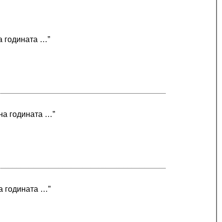
а годината …”
 на годината …”
на годината …”