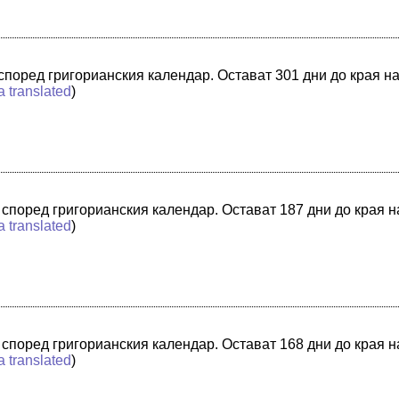
а според григорианския календар. Остават 301 дни до края н
a translated
)
а според григорианския календар. Остават 187 дни до края 
a translated
)
а според григорианския календар. Остават 168 дни до края 
a translated
)