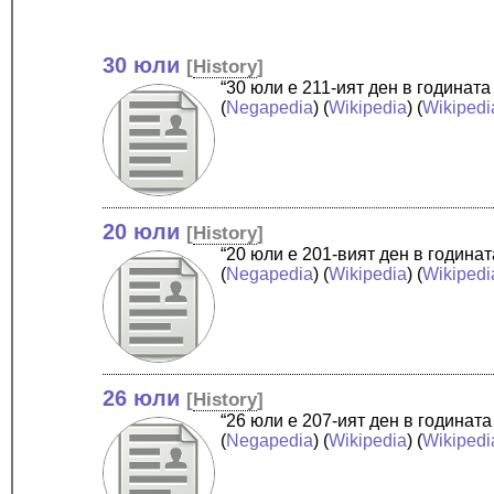
30 юли
[
History
]
“30 юли е 211-ият ден в годинат
(
Negapedia
) (
Wikipedia
) (
Wikipedi
20 юли
[
History
]
“20 юли е 201-вият ден в година
(
Negapedia
) (
Wikipedia
) (
Wikipedi
26 юли
[
History
]
“26 юли е 207-ият ден в годинат
(
Negapedia
) (
Wikipedia
) (
Wikipedi