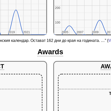
200
200
100
100
2019
2019
2021
2021
2005
2005
2007
2007
2009
2009
20
20
анския календар. Остават 162 дни до края на годината. …”
(
W
Awards
CT
AW
T