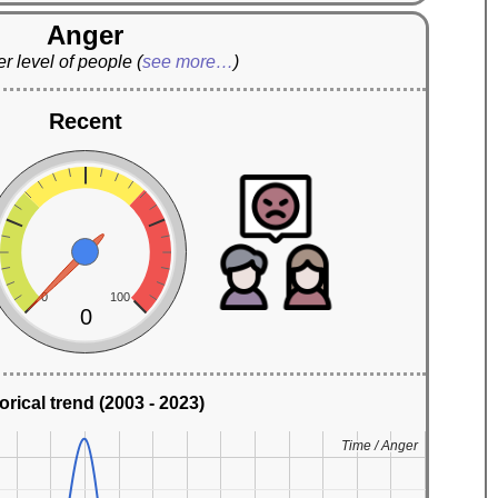
Anger
r level of people
(
see more…
)
Recent
0
100
0
orical trend (2003 - 2023)
Time / Anger
Time / Anger