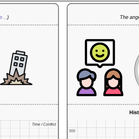
re…
)
The ange
Hist
Time / Conflict
Time / Conflict
300
300