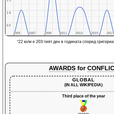
1.5
1.5
1.0
1.0
0.5
0.5
2005
2005
2007
2007
2009
2009
2011
2011
2013
2013
2015
2015
2017
2017
“22 юли е 203-тият ден в годината според григори
AWARDS
for
CONFLI
GLOBAL
(IN ALL WIKIPEDIA)
Third place of the year