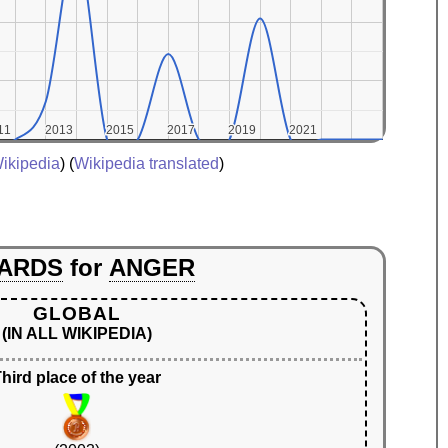
11
11
2013
2013
2015
2015
2017
2017
2019
2019
2021
2021
ikipedia
) (
Wikipedia translated
)
ARDS
for
ANGER
GLOBAL
(IN ALL WIKIPEDIA)
hird place of the year