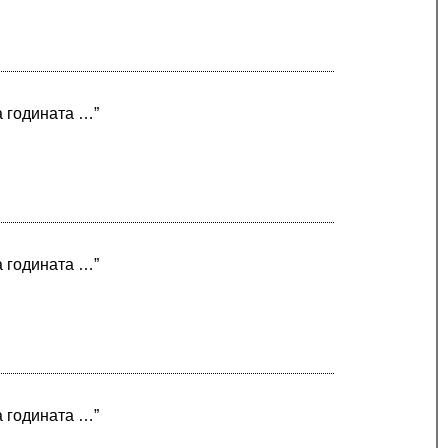
а годината …”
а годината …”
а годината …”