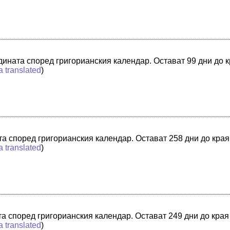
одината според григорианския календар. Остават 99 дни до 
a translated
)
ата според григорианския календар. Остават 258 дни до кра
a translated
)
ата според григорианския календар. Остават 249 дни до края
a translated
)