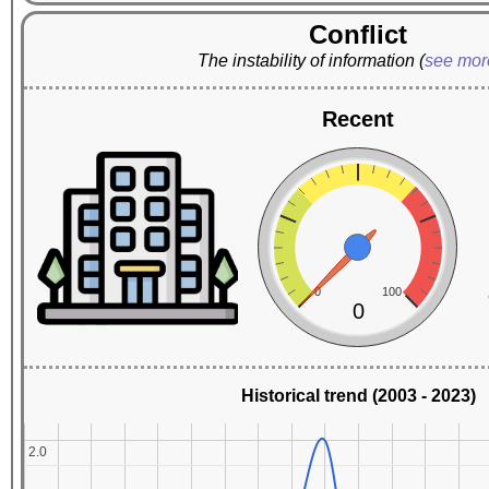
Conflict
The instability of information
(
see mo
Recent
0
100
0
Historical trend (2003 - 2023)
2.0
2.0