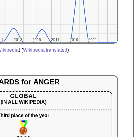
11
11
2013
2013
2015
2015
2017
2017
2019
2019
2021
2021
ikipedia
) (
Wikipedia translated
)
ARDS
for
ANGER
GLOBAL
(IN ALL WIKIPEDIA)
hird place of the year