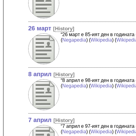
26 март
[
History
]
“26 март е 85-ият ден в годинат
(
Negapedia
) (
Wikipedia
) (
Wikipedi
8 април
[
History
]
“8 април е 98-ият ден в годинат
(
Negapedia
) (
Wikipedia
) (
Wikipedi
7 април
[
History
]
“7 април е 97-ият ден в годинат
(
Negapedia
) (
Wikipedia
) (
Wikipedi