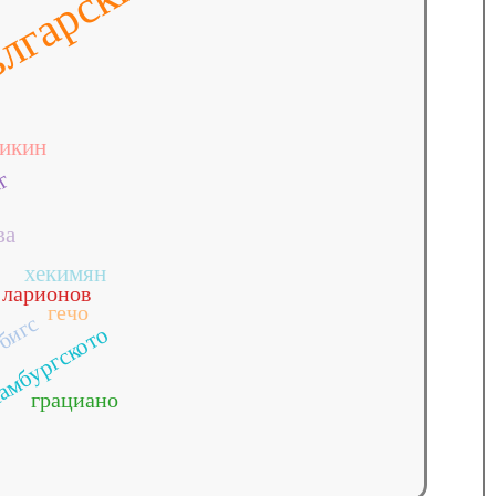
лгарски
икин
иг
ва
хекимян
ларионов
гечо
бигс
амбургското
грациано