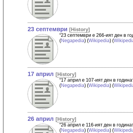
23 септември
[
History
]
“23 септември е 266-ият ден в г
(
Negapedia
) (
Wikipedia
) (
Wikipedi
17 април
[
History
]
“17 април е 107-ият ден в годин
(
Negapedia
) (
Wikipedia
) (
Wikipedi
26 април
[
History
]
“26 април е 116-ият ден в годин
(
Negapedia
) (
Wikipedia
) (
Wikipedi