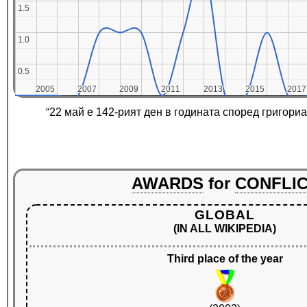
1.5
1.5
1.0
1.0
0.5
0.5
2005
2005
2007
2007
2009
2009
2011
2011
2013
2013
2015
2015
2017
2017
“22 май е 142-рият ден в годината според григори
AWARDS
for
CONFLI
GLOBAL
(IN ALL WIKIPEDIA)
Third place of the year