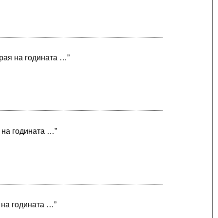
края на годината …”
я на годината …”
 на годината …”