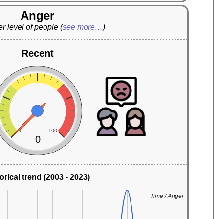
Anger
r level of people
(
see more…
)
Recent
0
100
0
orical trend (2003 - 2023)
Time / Anger
Time / Anger