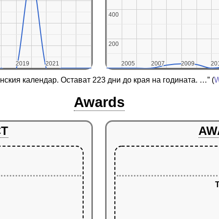
400
400
200
200
2019
2019
2021
2021
2005
2005
2007
2007
2009
2009
20
20
анския календар. Остават 223 дни до края на годината. …”
(
W
Awards
CT
AW
T