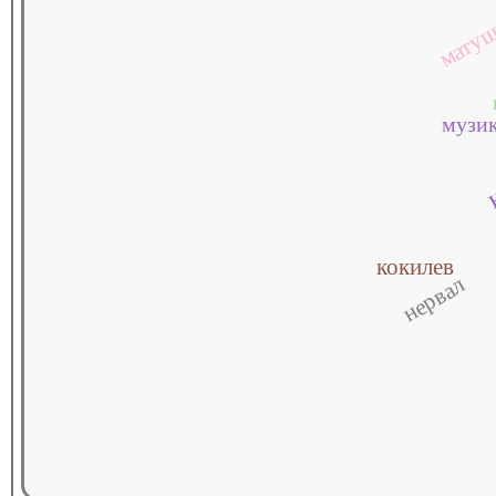
мату
музи
кокилев
нервал