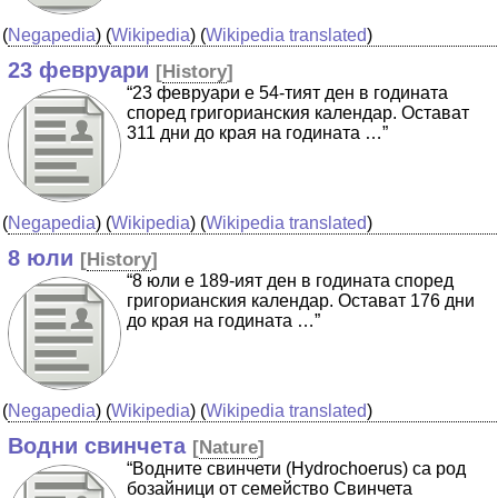
(
Negapedia
) (
Wikipedia
) (
Wikipedia translated
)
23 февруари
[
History
]
“23 февруари е 54-тият ден в годината
според григорианския календар. Остават
311 дни до края на годината …”
(
Negapedia
) (
Wikipedia
) (
Wikipedia translated
)
8 юли
[
History
]
“8 юли е 189-ият ден в годината според
григорианския календар. Остават 176 дни
до края на годината …”
(
Negapedia
) (
Wikipedia
) (
Wikipedia translated
)
Водни свинчета
[
Nature
]
“Водните свинчети (Hydrochoerus) са род
бозайници от семейство Свинчета