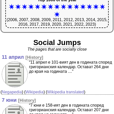
(2006, 2007, 2008, 2009, 2011, 2012, 2013, 2014, 2015,
2016, 2017, 2019, 2020, 2021, 2022, 2023)
Social Jumps
The pages that are socially close
11 април
[
History
]
“11 април е 101-вият ден в годината според
григорианския календар. Остават 264 дни
до края на годината …”
(
Negapedia
) (
Wikipedia
) (
Wikipedia translated
)
7 юни
[
History
]
“7 юни е 158-ият ден в годината според
григорианския календар. Остават 207 дни