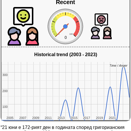
Recent
0
100
0
Historical trend (2003 - 2023)
Time / Anger
Time / Anger
300
300
200
200
100
100
2005
2005
2007
2007
2009
2009
2011
2011
2013
2013
2015
2015
2017
2017
2019
2019
2021
2021
“21 юни е 172-рият ден в годината според григорианския