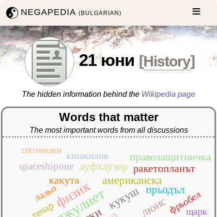
NEGAPEDIA
(BULGARIAN)
21 юни
[
History
]
The hidden information behind the
Wikipedia page
Words that matter
The most important words from all discussions
пятницки
кишкилов
правозащитничка
spaceshipone
ауфхаузер
ракетопланът
какута
американска
физик
лальо
прьодъл
кукуш
джулиет
фрьобел
люис
тенар
щарк