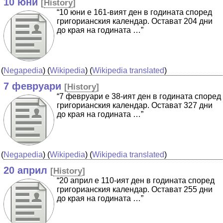
10 юни
[
History
]
“10 юни е 161-вият ден в годината според
григорианския календар. Остават 204 дни
до края на годината …”
(
Negapedia
) (
Wikipedia
) (
Wikipedia translated
)
7 февруари
[
History
]
“7 февруари е 38-ият ден в годината според
григорианския календар. Остават 327 дни
до края на годината …”
(
Negapedia
) (
Wikipedia
) (
Wikipedia translated
)
20 април
[
History
]
“20 април е 110-ият ден в годината според
григорианския календар. Остават 255 дни
до края на годината …”