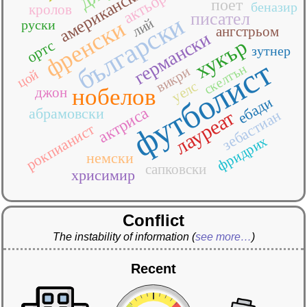
американски
актьор
поет
беназир
кролов
писател
български
лий
френски
руски
ангстрьом
германски
хукър
ортс
зутнер
футболист
скелтън
викри
цой
уелс
нобелов
джон
ебади
актриса
абрамовски
лауреат
зебастиан
рокпианист
фридрих
немски
сапковски
хрисимир
Conflict
The instability of information
(
see more…
)
Recent