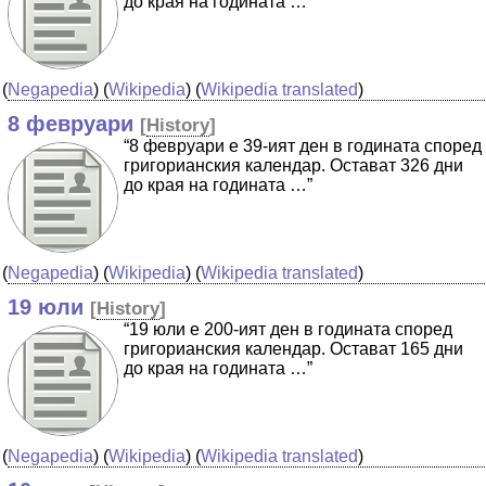
до края на годината …”
(
Negapedia
) (
Wikipedia
) (
Wikipedia translated
)
8 февруари
[
History
]
“8 февруари е 39-ият ден в годината според
григорианския календар. Остават 326 дни
до края на годината …”
(
Negapedia
) (
Wikipedia
) (
Wikipedia translated
)
19 юли
[
History
]
“19 юли е 200-ият ден в годината според
григорианския календар. Остават 165 дни
до края на годината …”
(
Negapedia
) (
Wikipedia
) (
Wikipedia translated
)