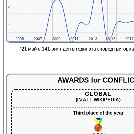
2
2
1
1
2005
2005
2007
2007
2009
2009
2011
2011
2013
2013
2015
2015
2017
2017
“21 май е 141-вият ден в годината според григори
AWARDS
for
CONFLI
GLOBAL
(IN ALL WIKIPEDIA)
Third place of the year