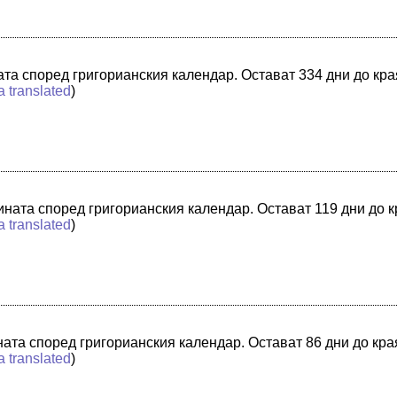
ната според григорианския календар. Остават 334 дни до кр
a translated
)
дината според григорианския календар. Остават 119 дни до 
a translated
)
ината според григорианския календар. Остават 86 дни до кра
a translated
)