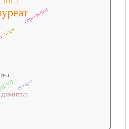
лист
германски
ауреат
лоце
ич
тел
лгуд
акуаро
димитър