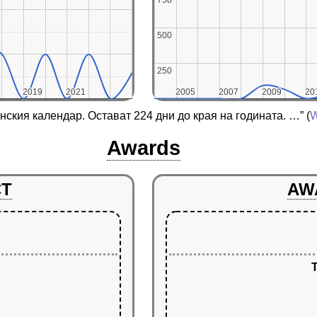
500
500
250
250
2019
2019
2021
2021
2005
2005
2007
2007
2009
2009
20
20
анския календар. Остават 224 дни до края на годината. …”
(
W
Awards
CT
AW
T