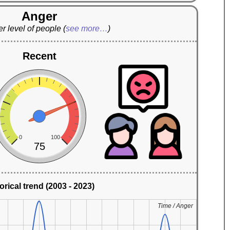
Anger
r level of people
(
see more…
)
Recent
0
100
75
orical trend (2003 - 2023)
Time / Anger
Time / Anger