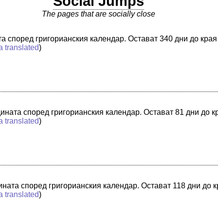
Social Jumps
The pages that are socially close
ата според григорианския календар. Остават 340 дни до края
a translated
)
одината според григорианския календар. Остават 81 дни до к
a translated
)
дината според григорианския календар. Остават 118 дни до 
a translated
)