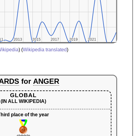
11
11
2013
2013
2015
2015
2017
2017
2019
2019
2021
2021
ikipedia
) (
Wikipedia translated
)
ARDS
for
ANGER
GLOBAL
(IN ALL WIKIPEDIA)
hird place of the year