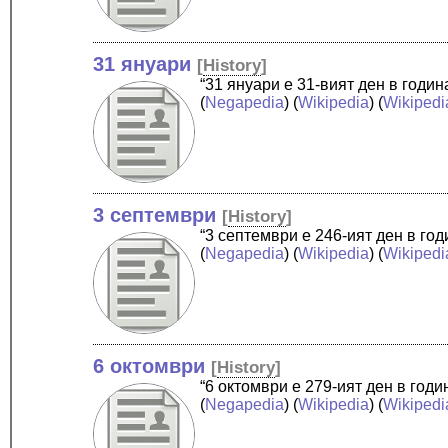
31 януари
[
History
]
“31 януари е 31-вият ден в годи
(
Negapedia
) (
Wikipedia
) (
Wikipedi
3 септември
[
History
]
“3 септември е 246-ият ден в го
(
Negapedia
) (
Wikipedia
) (
Wikipedi
6 октомври
[
History
]
“6 октомври е 279-ият ден в год
(
Negapedia
) (
Wikipedia
) (
Wikipedi