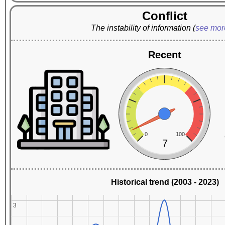
Conflict
The instability of information
(
see mo
Recent
0
100
7
Historical trend (2003 - 2023)
3
3