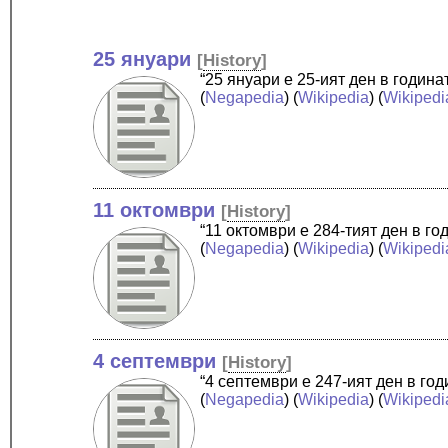
25 януари
[
History
]
“25 януари е 25-ият ден в годин
(
Negapedia
) (
Wikipedia
) (
Wikipedi
11 октомври
[
History
]
“11 октомври е 284-тият ден в г
(
Negapedia
) (
Wikipedia
) (
Wikipedi
4 септември
[
History
]
“4 септември е 247-ият ден в го
(
Negapedia
) (
Wikipedia
) (
Wikipedi