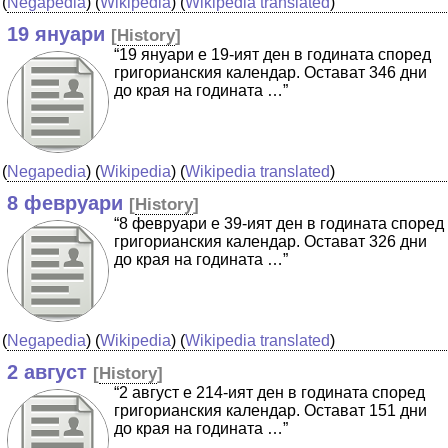
(
Negapedia
) (
Wikipedia
) (
Wikipedia translated
)
19 януари
[
History
]
“19 януари е 19-ият ден в годината според
григорианския календар. Остават 346 дни
до края на годината …”
(
Negapedia
) (
Wikipedia
) (
Wikipedia translated
)
8 февруари
[
History
]
“8 февруари е 39-ият ден в годината според
григорианския календар. Остават 326 дни
до края на годината …”
(
Negapedia
) (
Wikipedia
) (
Wikipedia translated
)
2 август
[
History
]
“2 август е 214-ият ден в годината според
григорианския календар. Остават 151 дни
до края на годината …”