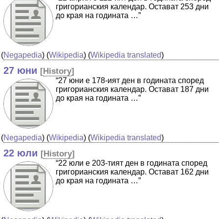
григорианския календар. Остават 253 дни
до края на годината …”
(
Negapedia
) (
Wikipedia
) (
Wikipedia translated
)
27 юни
[
History
]
“27 юни е 178-ият ден в годината според
григорианския календар. Остават 187 дни
до края на годината …”
(
Negapedia
) (
Wikipedia
) (
Wikipedia translated
)
22 юли
[
History
]
“22 юли е 203-тият ден в годината според
григорианския календар. Остават 162 дни
до края на годината …”