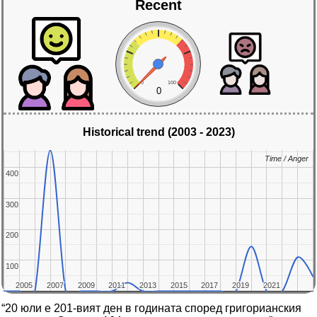
Recent
0
100
0
Historical trend (2003 - 2023)
Time / Anger
Time / Anger
400
400
300
300
200
200
100
100
2005
2005
2007
2007
2009
2009
2011
2011
2013
2013
2015
2015
2017
2017
2019
2019
2021
2021
“20 юли е 201-вият ден в годината според григорианския