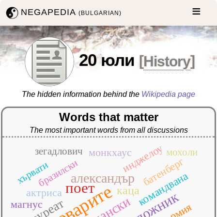
NEGAPEDIA
(BULGARIAN)
20 юли
[
History
]
The hidden information behind the
Wikipedia page
Words that matter
The most important words from all discussions
инджелоу
зегадлович
монкхаус
мохоли
батенберг
бразилски
хървати
командвана
александър
поет
пивоварите
каца
актриса
художник
лауреат
магнус
армия