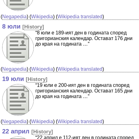
(
Negapedia
) (
Wikipedia
) (
Wikipedia translated
)
8 юли
[
History
]
“8 юли е 189-ият ден в годината според
григорианския календар. Остават 176 дни
до края на годината …”
(
Negapedia
) (
Wikipedia
) (
Wikipedia translated
)
19 юли
[
History
]
“19 юли е 200-ият ден в годината според
григорианския календар. Остават 165 дни
до края на годината …”
(
Negapedia
) (
Wikipedia
) (
Wikipedia translated
)
22 април
[
History
]
“22 април е 112-ият ден в годината според