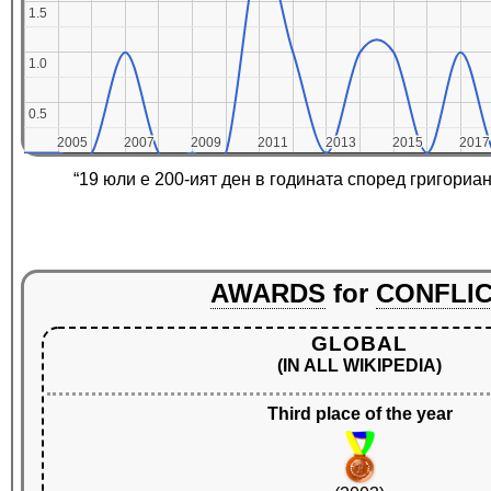
1.5
1.5
1.0
1.0
0.5
0.5
2005
2005
2007
2007
2009
2009
2011
2011
2013
2013
2015
2015
2017
2017
“19 юли е 200-ият ден в годината според григориа
AWARDS
for
CONFLI
GLOBAL
(IN ALL WIKIPEDIA)
Third place of the year