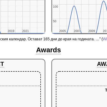
100
100
50
50
2019
2019
2021
2021
2005
2005
2007
2007
2009
2009
20
20
нския календар. Остават 165 дни до края на годината. …”
(
Wi
Awards
CT
AW
T