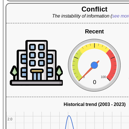
Conflict
The instability of information
(
see mo
Recent
0
100
0
Historical trend (2003 - 2023)
2.0
2.0