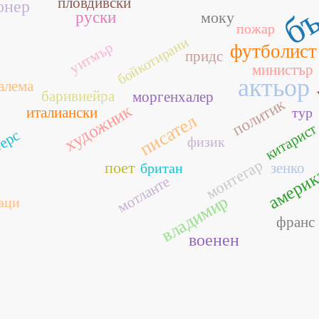
пловдивски
онер
руски
моку
пожар
бойкотирани
уитмър
футболист
придс
министър
актьор
алема
баривиейра
моргенхалер
политик
художник
италиански
тур
писател
китарис
терс
физик
америк
монтегар
поет
зенко
британ
мотланте
владимир
аци
франс
военен