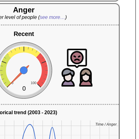
Anger
r level of people
(
see more…
)
Recent
0
100
0
orical trend (2003 - 2023)
Time / Anger
Time / Anger