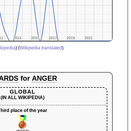
11
11
2013
2013
2015
2015
2017
2017
2019
2019
2021
2021
kipedia
) (
Wikipedia translated
)
ARDS
for
ANGER
GLOBAL
(IN ALL WIKIPEDIA)
hird place of the year