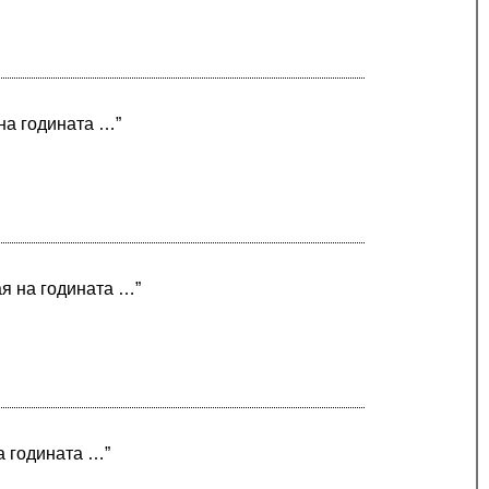
 на годината …”
ая на годината …”
а годината …”