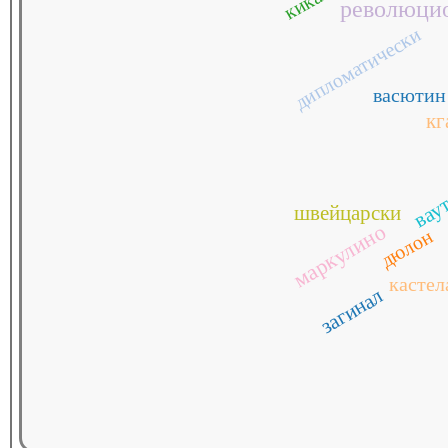
революци
дипломатически
васютин
кг
вау
швейцарски
маркулино
дюлон
кастел
загинал