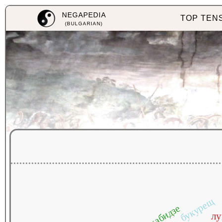
NEGAPEDIA
TOP TEN
(BULGARIAN)
букурещ
кикабидзе
лу