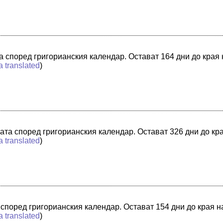
та според григорианския календар. Остават 164 дни до края
a translated
)
ната според григорианския календар. Остават 326 дни до кр
a translated
)
а според григорианския календар. Остават 154 дни до края н
a translated
)