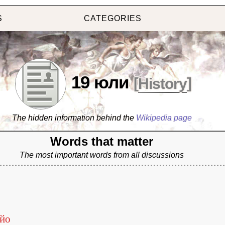
S
CATEGORIES
19 юли
[
History
]
The hidden information behind the
Wikipedia page
Words that matter
The most important words from all discussions
бъ
йо