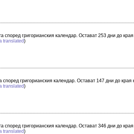
ата според григорианския календар. Остават 253 дни до края
a translated
)
ата според григорианския календар. Остават 147 дни до края
a translated
)
ата според григорианския календар. Остават 346 дни до края
a translated
)