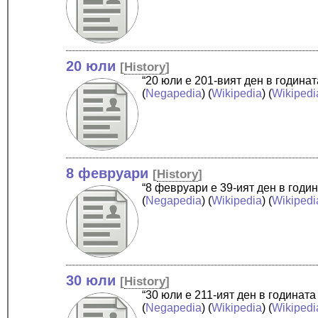
20 юли
[
History
]
“20 юли е 201-вият ден в година
(
Negapedia
) (
Wikipedia
) (
Wikipedi
8 февруари
[
History
]
“8 февруари е 39-ият ден в годи
(
Negapedia
) (
Wikipedia
) (
Wikipedi
30 юли
[
History
]
“30 юли е 211-ият ден в годинат
(
Negapedia
) (
Wikipedia
) (
Wikipedi