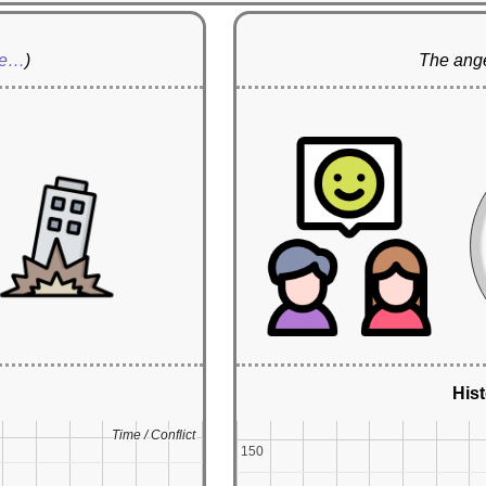
re…
)
The ange
Hist
Time / Conflict
Time / Conflict
150
150