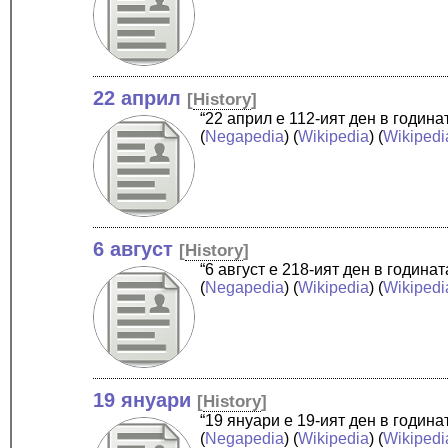
22 април
[
History
]
“22 април е 112-ият ден в годин
(
Negapedia
) (
Wikipedia
) (
Wikipedi
6 август
[
History
]
“6 август е 218-ият ден в годин
(
Negapedia
) (
Wikipedia
) (
Wikipedi
19 януари
[
History
]
“19 януари е 19-ият ден в годин
(
Negapedia
) (
Wikipedia
) (
Wikipedi