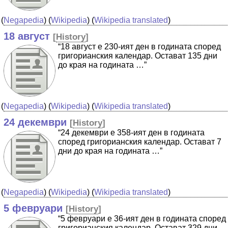
(
Negapedia
) (
Wikipedia
) (
Wikipedia translated
)
18 август
[
History
]
“18 август е 230-ият ден в годината според
григорианския календар. Остават 135 дни
до края на годината …”
(
Negapedia
) (
Wikipedia
) (
Wikipedia translated
)
24 декември
[
History
]
“24 декември е 358-ият ден в годината
според григорианския календар. Остават 7
дни до края на годината …”
(
Negapedia
) (
Wikipedia
) (
Wikipedia translated
)
5 февруари
[
History
]
“5 февруари е 36-ият ден в годината според
григорианския календар. Остават 329 дни