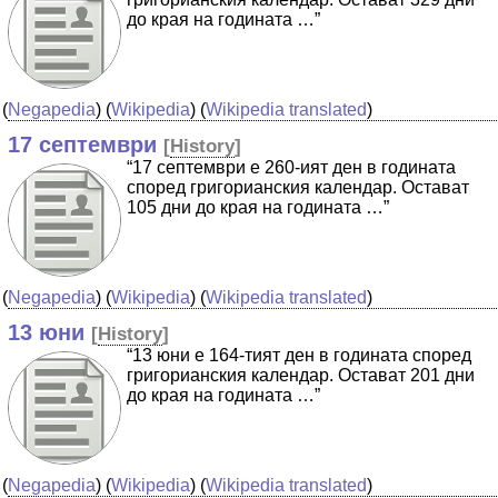
до края на годината …”
(
Negapedia
) (
Wikipedia
) (
Wikipedia translated
)
17 септември
[
History
]
“17 септември е 260-ият ден в годината
според григорианския календар. Остават
105 дни до края на годината …”
(
Negapedia
) (
Wikipedia
) (
Wikipedia translated
)
13 юни
[
History
]
“13 юни е 164-тият ден в годината според
григорианския календар. Остават 201 дни
до края на годината …”
(
Negapedia
) (
Wikipedia
) (
Wikipedia translated
)