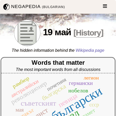
NEGAPEDIA
(BULGARIAN)
19 май
[
History
]
The hidden information behind the
Wikipedia page
Words that matter
The most important words from all discussions
рамбюр
легион
почетния
австралийски
революционер
германски
българска
български
нобелов
певица
съветският
ссср
контакът
мая
памет