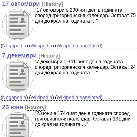
17 октомври
[
History
]
“17 октомври е 290-ият ден в годината
според григорианския календар. Остават 75
дни до края на годината …”
(
Negapedia
) (
Wikipedia
) (
Wikipedia translated
)
7 декември
[
History
]
“7 декември е 341-вият ден в годината
според григорианския календар. Остават 24
дни до края на годината …”
(
Negapedia
) (
Wikipedia
) (
Wikipedia translated
)
23 юни
[
History
]
“23 юни е 174-тият ден в годината според
григорианския календар. Остават 191 дни
до края на годината …”