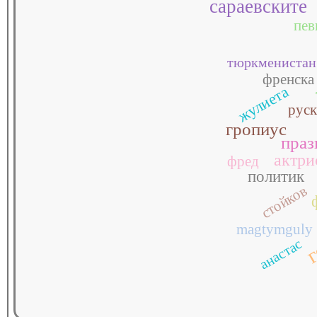
сараевските
пев
тюркменистан
френска
жулиета
рус
гропиус
праз
актри
фред
политик
стойков
г
magtymguly
анастас