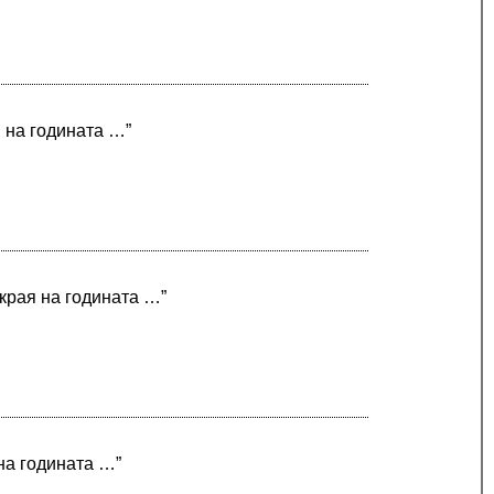
я на годината …”
 края на годината …”
 на годината …”