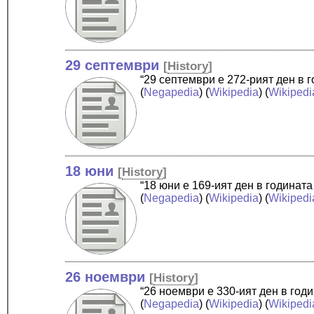
29 септември
[
History
]
“29 септември е 272-рият ден в 
(
Negapedia
) (
Wikipedia
) (
Wikipedi
18 юни
[
History
]
“18 юни е 169-ият ден в годинат
(
Negapedia
) (
Wikipedia
) (
Wikipedi
26 ноември
[
History
]
“26 ноември е 330-ият ден в год
(
Negapedia
) (
Wikipedia
) (
Wikipedi