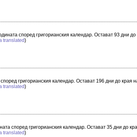
годината според григорианския календар. Остават 93 дни до
a translated
)
а според григорианския календар. Остават 196 дни до края 
a translated
)
ината според григорианския календар. Остават 35 дни до кр
a translated
)