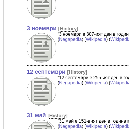
3 ноември
[
History
]
“3 ноември е 307-ият ден в годи
(
Negapedia
) (
Wikipedia
) (
Wikipedi
12 септември
[
History
]
“12 септември е 255-ият ден в г
(
Negapedia
) (
Wikipedia
) (
Wikipedi
31 май
[
History
]
“31 май е 151-вият ден в година
(
Negapedia
) (
Wikipedia
) (
Wikipedi