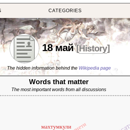
S
CATEGORIES
18 май
[
History
]
The hidden information behind the
Wikipedia page
Words that matter
The most important words from all discussions
писа
махтумкули