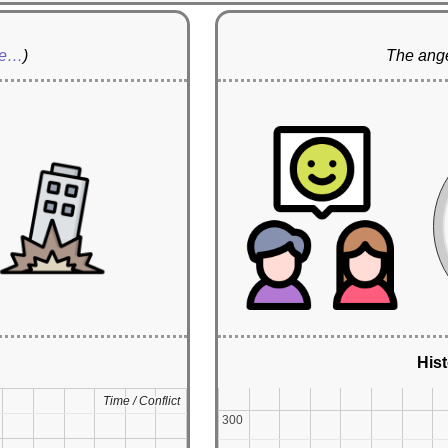
re…
)
The ange
Hist
Time / Conflict
Time / Conflict
300
300