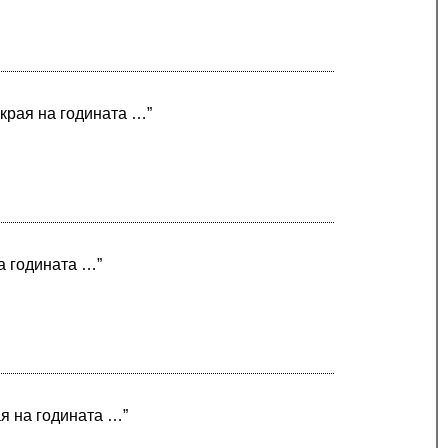
 края на годината …”
на годината …”
ая на годината …”