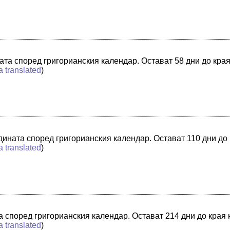
ната според григорианския календар. Остават 58 дни до кра
a translated
)
одината според григорианския календар. Остават 110 дни до
a translated
)
та според григорианския календар. Остават 214 дни до края
a translated
)