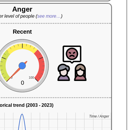
Anger
r level of people
(
see more…
)
Recent
0
100
0
orical trend (2003 - 2023)
Time / Anger
Time / Anger