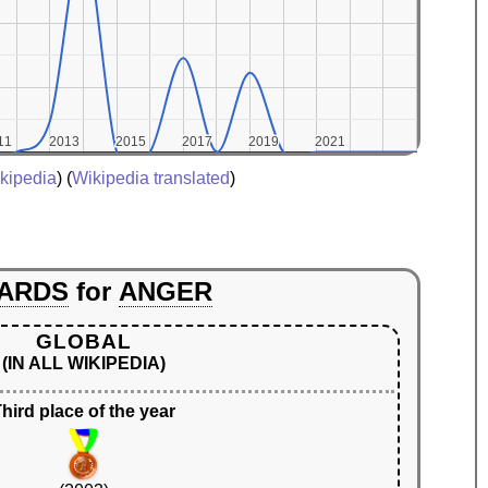
11
11
2013
2013
2015
2015
2017
2017
2019
2019
2021
2021
kipedia
) (
Wikipedia translated
)
ARDS
for
ANGER
GLOBAL
(IN ALL WIKIPEDIA)
hird place of the year