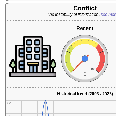
Conflict
The instability of information
(
see mo
Recent
0
100
0
Historical trend (2003 - 2023)
2.0
2.0