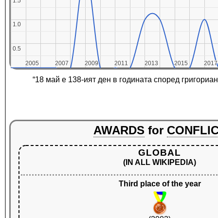
1.5
1.5
1.0
1.0
0.5
0.5
2005
2005
2007
2007
2009
2009
2011
2011
2013
2013
2015
2015
2017
2017
“18 май е 138-ият ден в годината според григориа
AWARDS
for
CONFLI
GLOBAL
(IN ALL WIKIPEDIA)
Third place of the year