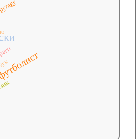
pyragy
ло
ски
раги
футболист
зук
зик