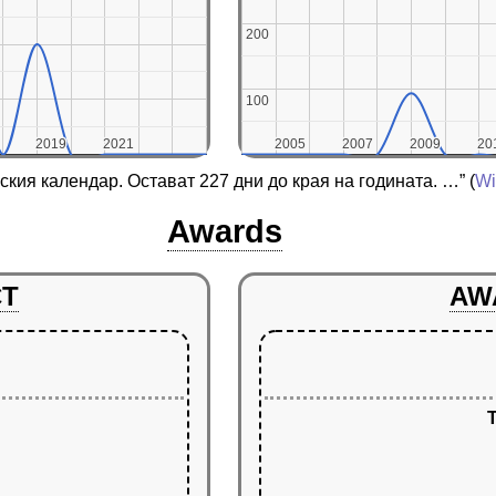
200
200
100
100
2019
2019
2021
2021
2005
2005
2007
2007
2009
2009
20
20
нския календар. Остават 227 дни до края на годината. …”
(
Wi
Awards
CT
AW
T