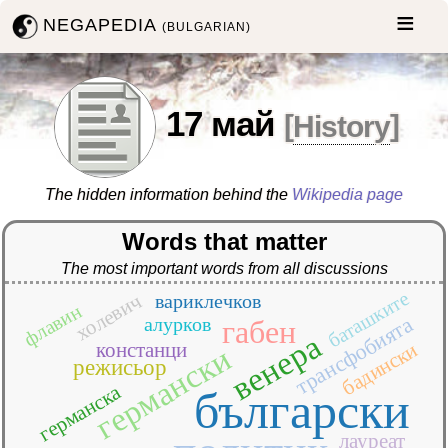
NEGAPEDIA
(BULGARIAN)
17 май
[
History
]
The hidden information behind the
Wikipedia page
Words that matter
The most important words from all discussions
баташките
холевич
вариклечков
флавин
трансфобията
алурков
габен
венера
бадински
констанци
германски
режисьор
германскa
български
лауреат