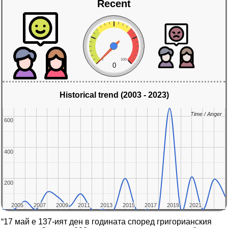
Recent
0
100
0
Historical trend (2003 - 2023)
Time / Anger
Time / Anger
600
600
400
400
200
200
2005
2005
2007
2007
2009
2009
2011
2011
2013
2013
2015
2015
2017
2017
2019
2019
2021
2021
“17 май е 137-ият ден в годината според григорианския