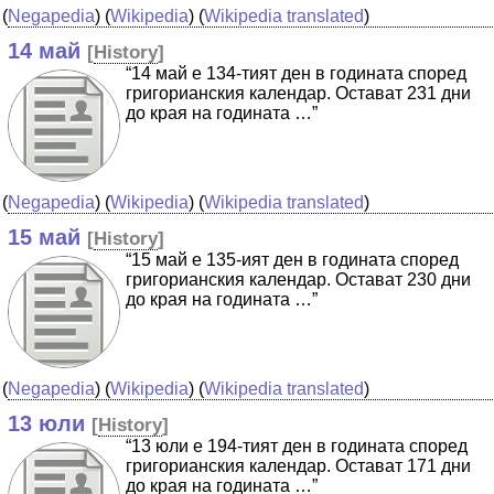
(
Negapedia
) (
Wikipedia
) (
Wikipedia translated
)
14 май
[
History
]
“14 май е 134-тият ден в годината според
григорианския календар. Остават 231 дни
до края на годината …”
(
Negapedia
) (
Wikipedia
) (
Wikipedia translated
)
15 май
[
History
]
“15 май е 135-ият ден в годината според
григорианския календар. Остават 230 дни
до края на годината …”
(
Negapedia
) (
Wikipedia
) (
Wikipedia translated
)
13 юли
[
History
]
“13 юли е 194-тият ден в годината според
григорианския календар. Остават 171 дни
до края на годината …”