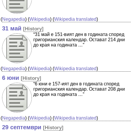
(
Negapedia
) (
Wikipedia
) (
Wikipedia translated
)
31 май
[
History
]
“31 май е 151-вият ден в годината според
григорианския календар. Остават 214 дни
до края на годината …”
(
Negapedia
) (
Wikipedia
) (
Wikipedia translated
)
6 юни
[
History
]
“6 юни е 157-ият ден в годината според
григорианския календар. Остават 208 дни
до края на годината …”
(
Negapedia
) (
Wikipedia
) (
Wikipedia translated
)
29 септември
[
History
]