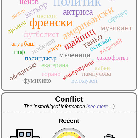
политик
неизв
актьор
американски
актриса
рахов
офицер
окесон
френски
яролим
музикант
щайниц
футболист
таньо
основан
нобелов
колдевей
агурбаш
клеро
тшф
мъченици
саксофонът
пасинджър
императрица
официално
екатерина
албен
пампулова
сорано
фумихико
велхаузен
Conflict
The instability of information
(
see more…
)
Recent