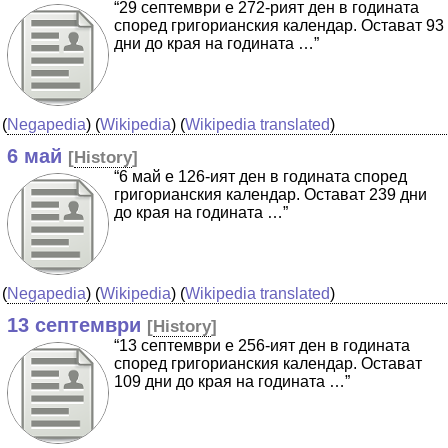
“29 септември е 272-рият ден в годината
според григорианския календар. Остават 93
дни до края на годината …”
(
Negapedia
) (
Wikipedia
) (
Wikipedia translated
)
6 май
[
History
]
“6 май е 126-ият ден в годината според
григорианския календар. Остават 239 дни
до края на годината …”
(
Negapedia
) (
Wikipedia
) (
Wikipedia translated
)
13 септември
[
History
]
“13 септември е 256-ият ден в годината
според григорианския календар. Остават
109 дни до края на годината …”